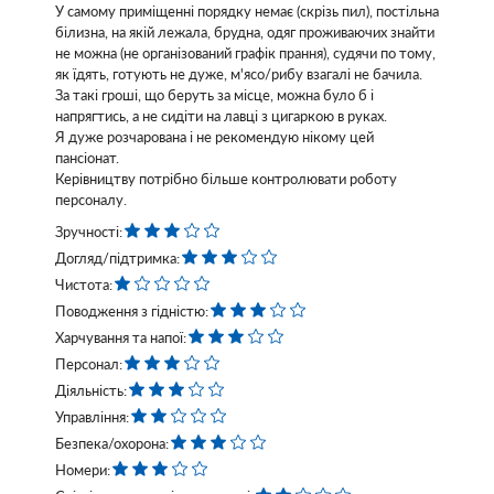
У самому приміщенні порядку немає (скрізь пил), постільна
білизна, на якій лежала, брудна, одяг проживаючих знайти
не можна (не організований графік прання), судячи по тому,
як їдять, готують не дуже, м'ясо/рибу взагалі не бачила.
За такі гроші, що беруть за місце, можна було б і
напрягтись, а не сидіти на лавці з цигаркою в руках.
Я дуже розчарована і не рекомендую нікому цей
пансіонат.
Керівництву потрібно більше контролювати роботу
персоналу.
Зручності:
Догляд/підтримка:
Чистота:
Поводження з гідністю:
Харчування та напої:
Персонал:
Діяльність:
Управління:
Безпека/охорона:
Номери: