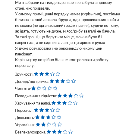
Ми її забрали на тиждень раніше і вона була в гіршому
стані, ніж привезли.
У самому приміщенні порядку немає (скрізь пил), постільна
білизна, на якій лежала, брудна, одяг проживаючих знайти
не можна (не організований графік прання), судячи по тому,
як їдять, готують не дуже, м'ясо/рибу взагалі не бачила.
За такі гроші, що беруть за місце, можна було б і
напрягтись, а не сидіти на лавці з цигаркою в руках.
Я дуже розчарована і не рекомендую нікому цей
пансіонат.
Керівництву потрібно більше контролювати роботу
персоналу.
Зручності:
Догляд/підтримка:
Чистота:
Поводження з гідністю:
Харчування та напої:
Персонал:
Діяльність:
Управління:
Безпека/охорона: