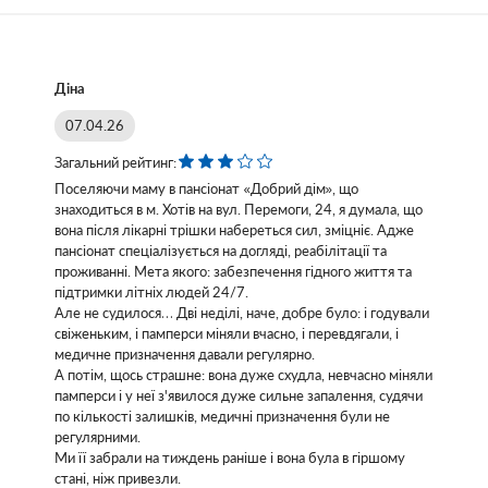
Діна
07.04.26
Загальний рейтинг:
Поселяючи маму в пансіонат «Добрий дім», що
знаходиться в м. Хотів на вул. Перемоги, 24, я думала, що
вона після лікарні трішки набереться сил, зміцніє. Адже
пансіонат спеціалізується на догляді, реабілітації та
проживанні. Мета якого: забезпечення гідного життя та
підтримки літніх людей 24/7.
Але не судилося… Дві неділі, наче, добре було: і годували
свіженьким, і памперси міняли вчасно, і перевдягали, і
медичне призначення давали регулярно.
А потім, щось страшне: вона дуже схудла, невчасно міняли
памперси і у неї з'явилося дуже сильне запалення, судячи
по кількості залишків, медичні призначення були не
регулярними.
Ми її забрали на тиждень раніше і вона була в гіршому
стані, ніж привезли.