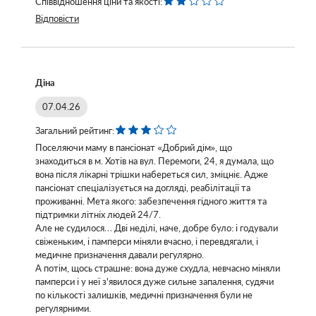
Співвідношення ціни та якості:
Відповісти
Діна
07.04.26
Загальний рейтинг:
Поселяючи маму в пансіонат «Добрий дім», що
знаходиться в м. Хотів на вул. Перемоги, 24, я думала, що
вона після лікарні трішки набереться сил, зміцніє. Адже
пансіонат спеціалізується на догляді, реабілітації та
проживанні. Мета якого: забезпечення гідного життя та
підтримки літніх людей 24/7.
Але не судилося… Дві неділі, наче, добре було: і годували
свіженьким, і памперси міняли вчасно, і перевдягали, і
медичне призначення давали регулярно.
А потім, щось страшне: вона дуже схудла, невчасно міняли
памперси і у неї з'явилося дуже сильне запалення, судячи
по кількості залишків, медичні призначення були не
регулярними.