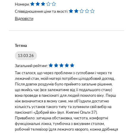
Номери:
Співвідношення ціни та якості:
Відповісти
Тетяна
13.03.26
Загальний рейтинг:
Так сталося, що через проблеми з суглобами і через те
лежачий стан, моїй матері потрібен цілодобовий догляд.
Після довгих роздумів було прийнято загальне рішення,
що якийсь час (все залежатиме від її подальшого стану)
вона проведе в пансіонаті для людей похилого віку. Перш
ніж визначитися в якому саме, ми об'їздили достатню
кількість установ такого типу та зупинили свій вибір на
пансіонаті «Добрий вік» (вул. Княгині Ольги 37).
Привабило: затишна обстановка, чистота, комфортні
функціональні ліжка, тумбочка з висувним столом,
робочий телевізор (для лежачого хворого, кожна дрібниця