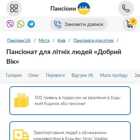
Пансіони
UA
0
Замовити дзвінок
Пансіони UA
/
Міста
/
Київ
/
Пансіонати для літніх
/
Пансіонат для літніх людей «Добрий
Вік»
Галерея
Опис
Переваги
Відгуки (4)
Мапа проїзду
За
500 гривень в подарунок на заселення в будь-
який будинок або пансіонат
Транспортування людей з обмеженими
можливостями в будь-яку точку України