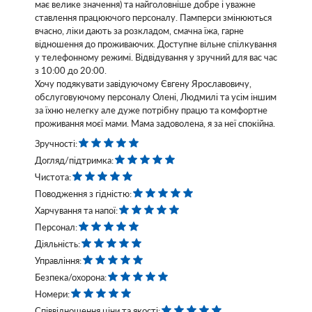
має велике значення) та найголовніше добре і уважне
ставлення працюючого персоналу. Памперси змінюються
вчасно, ліки дають за розкладом, смачна їжа, гарне
відношення до проживаючих. Доступне вільне спілкування
у телефонному режимі. Відвідування у зручний для вас час
з 10:00 до 20:00.
Хочу подякувати завідуючому Євгену Ярославовичу,
обслуговуючому персоналу Олені, Людмилі та усім іншим
за їхню нелегку але дуже потрібну працю та комфортне
проживання моєї мами. Мама задоволена, я за неї спокійна.
Зручності:
Догляд/підтримка:
Чистота:
Поводження з гідністю:
Харчування та напої:
Персонал:
Діяльність:
Управління:
Безпека/охорона:
Номери:
Співвідношення ціни та якості: