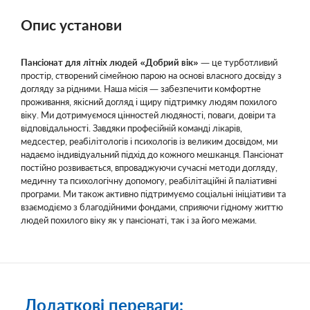
Опис установи
Пансіонат для літніх людей «Добрий вік»
— це турботливий
простір, створений сімейною парою на основі власного досвіду з
догляду за рідними. Наша місія — забезпечити комфортне
проживання, якісний догляд і щиру підтримку людям похилого
віку. Ми дотримуємося цінностей людяності, поваги, довіри та
відповідальності. Завдяки професійній команді лікарів,
медсестер, реабілітологів і психологів із великим досвідом, ми
надаємо індивідуальний підхід до кожного мешканця. Пансіонат
постійно розвивається, впроваджуючи сучасні методи догляду,
медичну та психологічну допомогу, реабілітаційні й паліативні
програми. Ми також активно підтримуємо соціальні ініціативи та
взаємодіємо з благодійними фондами, сприяючи гідному життю
людей похилого віку як у пансіонаті, так і за його межами.
Додаткові переваги: