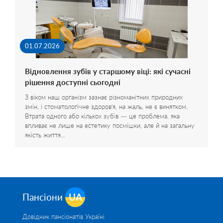
01.07.2026
Відновлення зубів у старшому віці: які сучасні
рішення доступні сьогодні
З віком наш організм зазнає різноманітних природних
змін, і стоматологічне здоров’я, на жаль, не є винятком.
Втрата одного або кількох зубів — це проблема, яка
впливає не лише на естетику посмішки, але й на загальну
якість життя…
Пансіони
UA
Довідник пансіонатів Україні