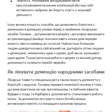
Творчість. Малювання, висаджування квітів,
прослуховування музичних композицій або інші хобі
активізують нейрони, які беруть участь у мозковій
діяльності.
Існує велика кількість способів, що дозволяють боротися з
деменцією в домашніх умовах поряд із прийомом лікарських
засобів. Головне – дотримуватися режиму і регулярно виконувати
всі рекомендації фахівця, оскільки навіть кілька днів перерви
можуть звести нанівець всі зусилля. Найчастіше близьким
людям доводиться весь свій вільний час доглядати літню людину
з деменцією, змінюючись один з одним, щоб він не залишався
один вдома. Тільки ретельна робота з хворим та якісний догляд
допоможуть зупинити перебіг хвороби.
Як лікувати деменцію народними засобами
Лікарські трави та спеціальна дієта також можуть допомогти у
боротьбі з недугою. Головна перевага гомеопатії полягає в тому,
що вона практично не має протипоказань та побічних ефектів.
Відвари з глоду та барбарису допомагають стимулювати роботу
мозку. За допомогою екстракту гінкго білоба можна
активізувати пам'ять та покращити розумові процеси.