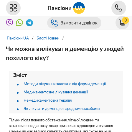
Пансіони
UA
0
Замовити дзвінок
Пансіони UA
/
Блог/Новини
/
Чи можна вилікувати деменцію у людей
похилого віку?
Зміст
Методи лікування залежно від форми деменції
Медикаментозне лікування деменції
Немедикаментозна терапія
Як лікувати деменцію народними засобами
Тільки після повного обстеження літньої людини та
встановлення діагнозу лікар призначає відповідне лікування.
Деменція має велику кількість симптомів, які схожі на інші