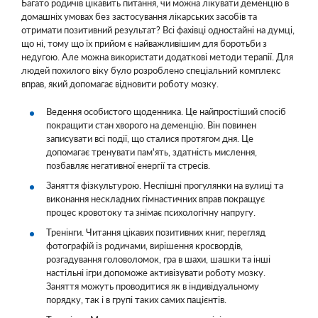
Багато родичів цікавить питання, чи можна лікувати деменцію в
домашніх умовах без застосування лікарських засобів та
отримати позитивний результат? Всі фахівці одностайні на думці,
що ні, тому що їх прийом є найважливішим для боротьби з
недугою. Але можна використати додаткові методи терапії. Для
людей похилого віку було розроблено спеціальний комплекс
вправ, який допомагає відновити роботу мозку.
Ведення особистого щоденника. Це найпростіший спосіб
покращити стан хворого на деменцію. Він повинен
записувати всі події, що сталися протягом дня. Це
допомагає тренувати пам'ять, здатність мислення,
позбавляє негативної енергії та стресів.
Заняття фізкультурою. Неспішні прогулянки на вулиці та
виконання нескладних гімнастичних вправ покращує
процес кровотоку та знімає психологічну напругу.
Тренінги. Читання цікавих позитивних книг, перегляд
фотографій із родичами, вирішення кросвордів,
розгадування головоломок, гра в шахи, шашки та інші
настільні ігри допоможе активізувати роботу мозку.
Заняття можуть проводитися як в індивідуальному
порядку, так і в групі таких самих пацієнтів.