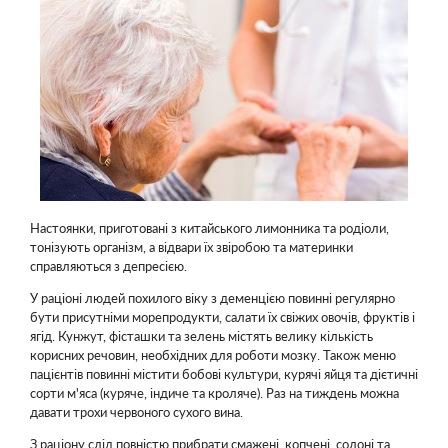
Настоянки, приготовані з китайського лимонника та родіоли,
тонізують організм, а відвари їх звіробою та материнки
справляються з депресією.
У раціоні людей похилого віку з деменцією повинні регулярно
бути присутніми морепродукти, салати їх свіжих овочів, фруктів і
ягід. Кунжут, фісташки та зелень містять велику кількість
корисних речовин, необхідних для роботи мозку. Також меню
пацієнтів повинні містити бобові культури, курячі яйця та дієтичні
сорти м'яса (куряче, індиче та кроляче). Раз на тиждень можна
давати трохи червоного сухого вина.
З раціону слід повністю прибрати смажені, копчені, солоні та