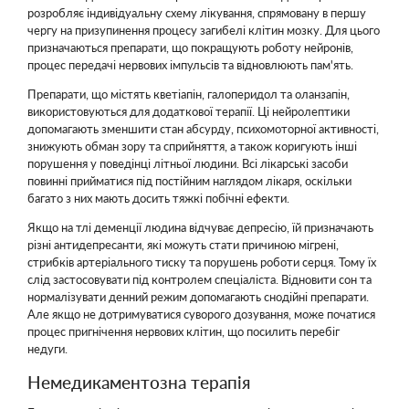
розробляє індивідуальну схему лікування, спрямовану в першу
чергу на призупинення процесу загибелі клітин мозку. Для цього
призначаються препарати, що покращують роботу нейронів,
процес передачі нервових імпульсів та відновлюють пам'ять.
Препарати, що містять кветіапін, галоперидол та оланзапін,
використовуються для додаткової терапії. Ці нейролептики
допомагають зменшити стан абсурду, психомоторної активності,
знижують обман зору та сприйняття, а також коригують інші
порушення у поведінці літньої людини. Всі лікарські засоби
повинні прийматися під постійним наглядом лікаря, оскільки
багато з них мають досить тяжкі побічні ефекти.
Якщо на тлі деменції людина відчуває депресію, їй призначають
різні антидепресанти, які можуть стати причиною мігрені,
стрибків артеріального тиску та порушень роботи серця. Тому їх
слід застосовувати під контролем спеціаліста. Відновити сон та
нормалізувати денний режим допомагають снодійні препарати.
Але якщо не дотримуватися суворого дозування, може початися
процес пригнічення нервових клітин, що посилить перебіг
недуги.
Немедикаментозна терапія