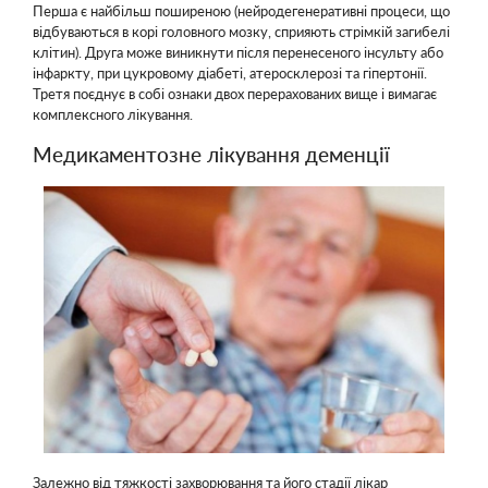
Перша є найбільш поширеною (нейродегенеративні процеси, що
відбуваються в корі головного мозку, сприяють стрімкій загибелі
клітин). Друга може виникнути після перенесеного інсульту або
інфаркту, при цукровому діабеті, атеросклерозі та гіпертонії.
Третя поєднує в собі ознаки двох перерахованих вище і вимагає
комплексного лікування.
Медикаментозне лікування деменції
Залежно від тяжкості захворювання та його стадії лікар