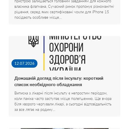
пристрою залишається головним завданням для кожного
власника флагмана. Сучасний ринок пропонує різноманітні
рішення, серед яких сертифіковані чохли для iPhone 15
посідають особливе місце…
12.07.2026
Домашній догляд після інсульту: короткий
список необхідного обладнання
Виписка з лікарні після інсульту є непростим періодом,
коли паніка часто заступає місце полегшенню. Ще вчора
біля хворого чергували лікарі, а сьогодні відповідальність
за все лягає на родину…