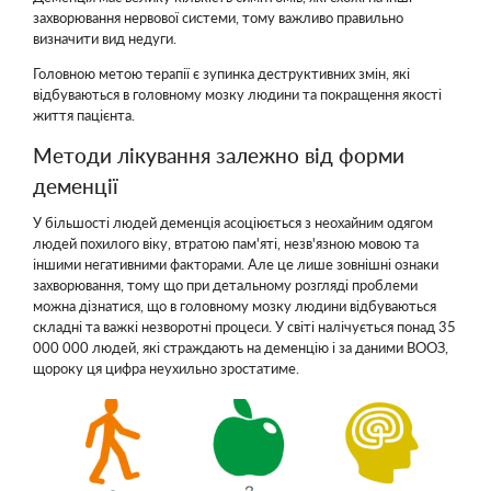
захворювання нервової системи, тому важливо правильно
визначити вид недуги.
Головною метою терапії є зупинка деструктивних змін, які
відбуваються в головному мозку людини та покращення якості
життя пацієнта.
Методи лікування залежно від форми
деменції
У більшості людей деменція асоціюється з неохайним одягом
людей похилого віку, втратою пам'яті, незв'язною мовою та
іншими негативними факторами. Але це лише зовнішні ознаки
захворювання, тому що при детальному розгляді проблеми
можна дізнатися, що в головному мозку людини відбуваються
складні та важкі незворотні процеси. У світі налічується понад 35
000 000 людей, які страждають на деменцію і за даними ВООЗ,
щороку ця цифра неухильно зростатиме.