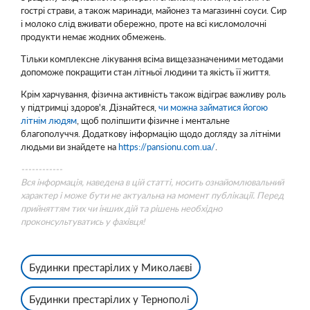
гострі страви, а також маринади, майонез та магазинні соуси. Сир
і молоко слід вживати обережно, проте на всі кисломолочні
продукти немає жодних обмежень.
Тільки комплексне лікування всіма вищезазначеними методами
допоможе покращити стан літньої людини та якість її життя.
Крім харчування, фізична активність також відіграє важливу роль
у підтримці здоров'я. Дізнайтеся,
чи можна займатися йогою
літнім людям
, щоб поліпшити фізичне і ментальне
благополуччя. Додаткову інформацію щодо догляду за літніми
людьми ви знайдете на
https://pansionu.com.ua/
.
------------
Вся інформація, наведена в цій статті, носить ознайомлювальний
характер і може бути не актуальна на момент публікації. Перед
прийняттям тих чи інших дій та рішень необхідно
проконсультуватись у фахівця!
Будинки престарілих у Миколаєві
Будинки престарілих у Тернополі