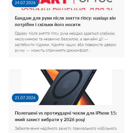
24.07.2026
Бандаж для руки після зняття гіпсу: навіщо він
потрібен і скільки його носити
Одразу після зняття гіпсу рука нерідко здається слабкою,
неслухняною та незвично безсилою, а звичайні дії —
застебнути ґудзики, підняти чашку або повернути дверну
ручку — можуть спричиняти дискомфорт…
21.07.2026
Полегшені vs протиударні чохли для iPhone 15:
який захист вибрати у 2026 році
Забезпечення надійного захисту преміального мобільного