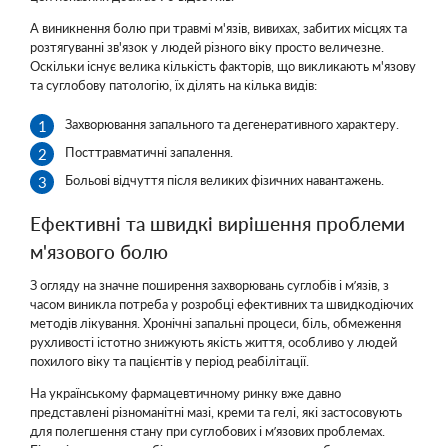
А виникнення болю при травмі м'язів, вивихах, забитих місцях та
розтягуванні зв'язок у людей різного віку просто величезне.
Оскільки існує велика кількість факторів, що викликають м'язову
та суглобову патологію, їх ділять на кілька видів:
Захворювання запального та дегенеративного характеру.
Посттравматичні запалення.
Больові відчуття після великих фізичних навантажень.
Ефективні та швидкі вирішення проблеми
м'язового болю
З огляду на значне поширення захворювань суглобів і м’язів, з
часом виникла потреба у розробці ефективних та швидкодіючих
методів лікування. Хронічні запальні процеси, біль, обмеження
рухливості істотно знижують якість життя, особливо у людей
похилого віку та пацієнтів у період реабілітації.
На українському фармацевтичному ринку вже давно
представлені різноманітні мазі, креми та гелі, які застосовують
для полегшення стану при суглобових і м’язових проблемах.