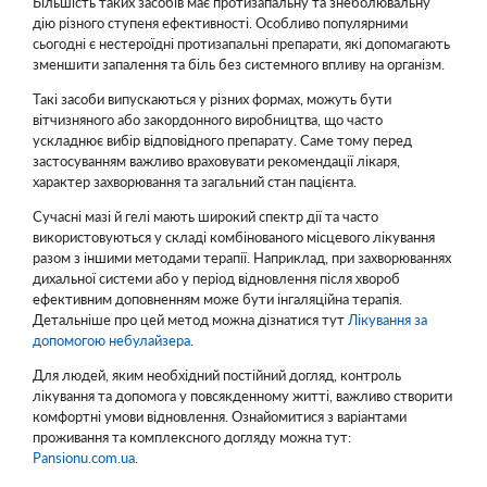
Більшість таких засобів має протизапальну та знеболювальну
дію різного ступеня ефективності. Особливо популярними
сьогодні є нестероїдні протизапальні препарати, які допомагають
зменшити запалення та біль без системного впливу на організм.
Такі засоби випускаються у різних формах, можуть бути
вітчизняного або закордонного виробництва, що часто
ускладнює вибір відповідного препарату. Саме тому перед
застосуванням важливо враховувати рекомендації лікаря,
характер захворювання та загальний стан пацієнта.
Сучасні мазі й гелі мають широкий спектр дії та часто
використовуються у складі комбінованого місцевого лікування
разом з іншими методами терапії. Наприклад, при захворюваннях
дихальної системи або у період відновлення після хвороб
ефективним доповненням може бути інгаляційна терапія.
Детальніше про цей метод можна дізнатися тут
Лікування за
допомогою небулайзера
.
Для людей, яким необхідний постійний догляд, контроль
лікування та допомога у повсякденному житті, важливо створити
комфортні умови відновлення. Ознайомитися з варіантами
проживання та комплексного догляду можна тут:
Pansionu.com.ua
.