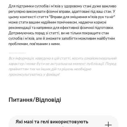
Для підтримки суглобів і м'язів у здоровому стані дуже важливо
регулярно виконувати фізичні вправи, адаптовані під ваш стан. У
цьому контексті стаття "Вправи для зміцнення м'язів рук та ніг"
може стати вашим надійним помічником, надаючи корисні
рекомендації та напрямки для ефективної фізичної підготовки.
Дотримуючись порад зі статті, ви не тільки покращите стан
суглобів і м'язів, але й зможете запобігти можливим майбутнім
проблемам, пов'язаним з ними.
------------
Вся інформація, наведена в цій статті, носить ознайомлювальний
характер і може бути не актуальна на момент публікації. Перед
прийняттям тих чи інших дій та рішень необхідно
проконсультуватись у фахівця!
Питання/Відповіді
Які мазі та гелі використовують