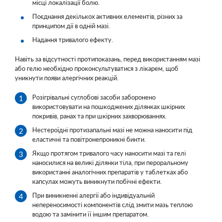
місці локалізації болю.
Поєднання декількох активних елементів, різних за
принципом дії в одній мазі.
Надання тривалого ефекту.
Навіть за відсутності протипоказань, перед використанням мазі
або гелю необхідно проконсультуватися з лікарем, щоб
уникнути появи алергічних реакцій.
Розігрівальні суглобові засоби заборонено
використовувати на пошкоджених ділянках шкірних
покривів, ранах та при шкірних захворюваннях.
Нестероїдні протизапальні мазі не можна наносити під
еластичні та повітронепроникні бинти.
Якщо протягом тривалого часу наносити мазі та гелі
наносилися на великі ділянки тіла, при пероральному
використанні аналогічних препаратів у таблетках або
капсулах можуть виникнути побічні ефекти.
При виникненні алергії або індивідуальній
непереносимості компонентів слід змити мазь теплою
водою та замінити її іншим препаратом.