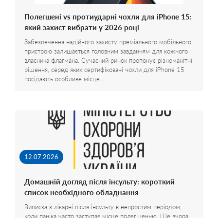
Полегшені vs протиударні чохли для iPhone 15:
який захист вибрати у 2026 році
Забезпечення надійного захисту преміального мобільного
пристрою залишається головним завданням для кожного
власника флагмана. Сучасний ринок пропонує різноманітні
рішення, серед яких сертифіковані чохли для iPhone 15
посідають особливе місце…
12.07.2026
Домашній догляд після інсульту: короткий
список необхідного обладнання
Виписка з лікарні після інсульту є непростим періодом,
коли паніка часто заступає місце полегшенню. Ще вчора