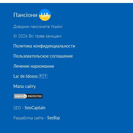
Пансіони
UA
Довідник пансіонатів Україні
© 2026 Всі права захищені
Политика конфиденциальности
Пользовательское соглашение
Лечение наркомании
Lar de Idosos 🇵🇹
Мапа сайту
SeoСaptain
SEO -
SeoTop
Разработка сайта -