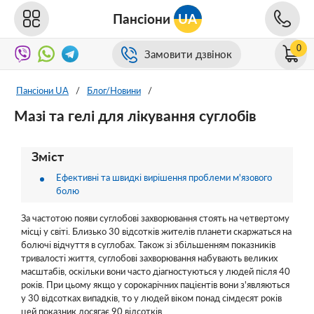
Пансіони
UA
0
Замовити дзвінок
Пансіони UA
/
Блог/Новини
/
Мазі та гелі для лікування суглобів
Зміст
Ефективні та швидкі вирішення проблеми м'язового
болю
За частотою появи суглобові захворювання стоять на четвертому
місці у світі. Близько 30 відсотків жителів планети скаржаться на
болючі відчуття в суглобах. Також зі збільшенням показників
тривалості життя, суглобові захворювання набувають великих
масштабів, оскільки вони часто діагностуються у людей після 40
років. При цьому якщо у сорокарічних пацієнтів вони з'являються
у 30 відсотках випадків, то у людей віком понад сімдесят років
цей показник досягає 90 відсотків.