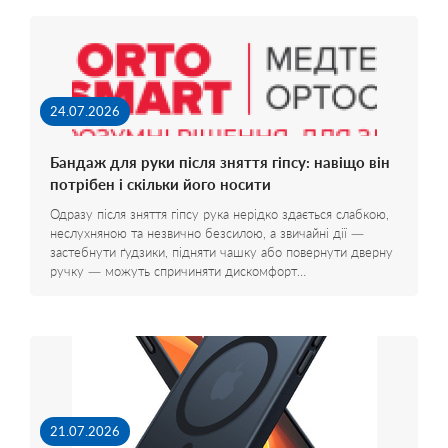
24.07.2026
Бандаж для руки після зняття гіпсу: навіщо він
потрібен і скільки його носити
Одразу після зняття гіпсу рука нерідко здається слабкою,
неслухняною та незвично безсилою, а звичайні дії —
застебнути ґудзики, підняти чашку або повернути дверну
ручку — можуть спричиняти дискомфорт…
21.07.2026