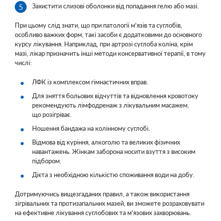
Захистити слизові оболонки від попадання гелю або мазі.
При цьому слід знати, що при патології м'язів та суглобів,
особливо важких форм, такі засоби є додатковими до основного
курсу лікування. Наприклад, при артрозі суглоба коліна, крім
мазі, лікар призначить інші методи консервативної терапії, в тому
числі:
ЛФК із комплексом гімнастичних вправ.
Для зняття больових відчуттів та відновлення кровотоку
рекомендують лімфодренаж з лікувальним масажем,
що розігріває.
Ношення бандажа на колінному суглобі.
Відмова від куріння, алкоголю та великих фізичних
навантажень. Жінкам заборона носити взуття з високим
підбором.
Дієта з необхідною кількістю споживання води на добу.
Дотримуючись вищезгаданих правил, а також використання
зігрівальних та протизапальних мазей, ви зможете розраховувати
на ефективне лікування суглобових та м'язових захворювань.