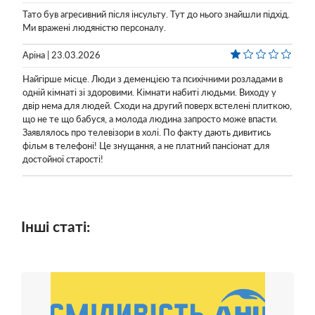
Тато був агресивний після інсульту. Тут до нього знайшли підхід.
Ми вражені людяністю персоналу.
Аріна | 23.03.2026
Найгірше місце. Люди з деменцією та психічними розладами в
одній кімнаті зі здоровими. Кімнати набиті людьми. Виходу у
двір нема для людей. Сходи на другий поверх встелені плиткою,
що не те що бабуся, а молода людина запросто може впасти.
Заявлялось про телевізори в холі. По факту дають дивитись
фільм в телефоні! Це знущання, а не платний пансіонат для
достойної старості!
Інші статі: