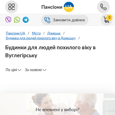
Пансіони
UA
0
Замовити дзвінок
Пансіони UA
/
Міста
/
Донецьк
/
Будинки для людей похилого віку в Донецьку
/
Будинки для людей похилого віку в
Вуглегірську
По ціні
За назвою
Не впевнені у виборі?