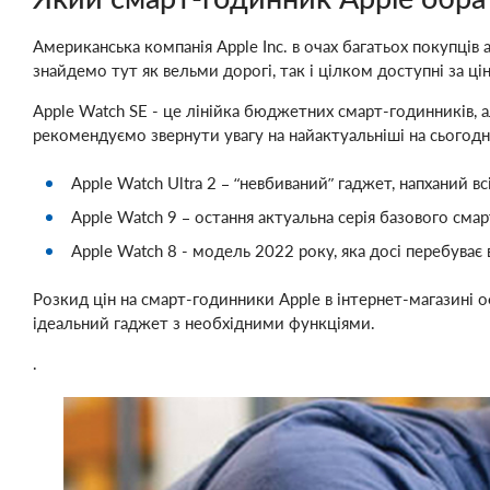
Американська компанія Apple Inc. в очах багатьох покупці
знайдемо тут як вельми дорогі, так і цілком доступні за ц
Apple Watch SE - це лінійка бюджетних смарт-годинників, ал
рекомендуємо звернути увагу на найактуальніші на сього
Apple Watch Ultra 2 – “невбиваний” гаджет, напханий в
Apple Watch 9 – остання актуальна серія базового сма
Apple Watch 8 - модель 2022 року, яка досі перебува
Розкид цін на смарт-годинники Apple в інтернет-магазині 
ідеальний гаджет з необхідними функціями.
.