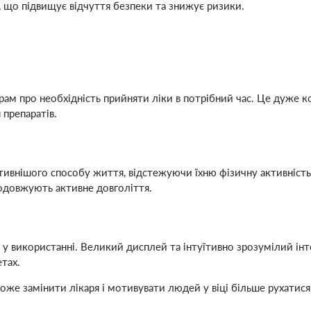
 що підвищує відчуття безпеки та знижує ризики.
м про необхідність прийняти ліки в потрібний час. Це дуже ко
препаратів.
тивнішого способу життя, відстежуючи їхню фізичну активність 
одовжують активне довголіття.
ті у використанні. Великий дисплей та інтуїтивно зрозумілий і
етах.
же замінити лікаря і мотивувати людей у віці більше рухатися