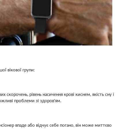
ої вікової групи:
 скорочень, рівень насичення крові киснем, якість сну і
ожливі проблеми зі здоров'ям.
іонер впаде або відчує себе погано, він може миттєво