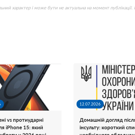
льний характер і може бути не актуальна на момент публікації.
6
12.07.2026
ні vs протиударні
Домашній догляд післ
ля iPhone 15: який
інсульту: короткий спи
вибрати у 2026 році
необхідного обладнан