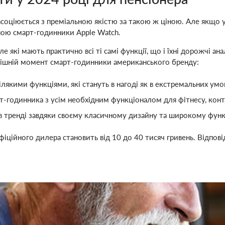
в асоціюється з преміальною якістю за такою ж ціною. Але якщо
іною смарт-годинники Apple Watch.
е які мають практично всі ті самі функції, що і їхні дорожчі ан
днішній момент смарт-годинники американського бренду:
сілякими функціями, які стануть в нагоді як в екстремальних умо
рт-годинника з усім необхідним функціоналом для фітнесу, кон
є в тренді завдяки своєму класичному дизайну та широкому функ
офіційного дилера становить від 10 до 40 тисяч гривень. Відпо