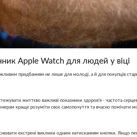
ник Apple Watch для людей у віці
жливим придбанням не лише для молоді, а й для покупців старш
тежувати життєво важливі показники здоров'я - частота серцевих
іонерам краще розуміти своє самопочуття та вчасно помічати м
снювати екстрені виклики одним натисканням кнопки. Якщо пенс