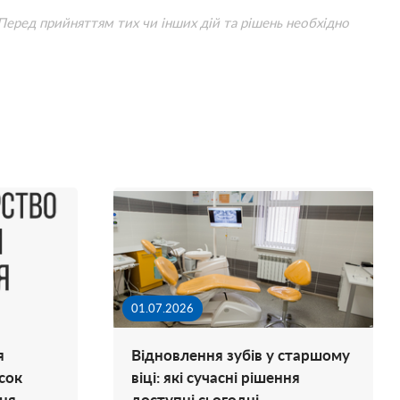
 Перед прийняттям тих чи інших дій та рішень необхідно
01.07.2026
я
Відновлення зубів у старшому
сок
віці: які сучасні рішення
ня
доступні сьогодні