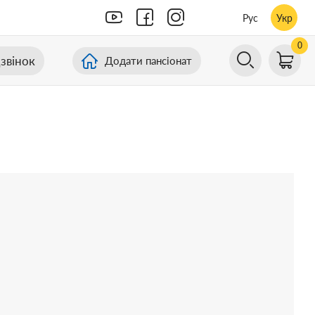
Рус
Укр
0
звінок
Додати пансіонат