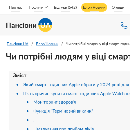
Про нас
Послуги
Відгуки (542)
Блог/Новини
Огляди
Пансіони
UA
Пансіони UA
/
Блог/Новини
/
Чи потрібні людям у віці смарт-годи
Чи потрібні людям у віці сма
Зміст
Який смарт-годинник Apple обрати у 2024 році для 
П'ять причин купити смарт-годинник Apple Watch дл
Моніторинг здоров'я
Функція "Терміновий виклик"
.
Нагадування про прийом ліків