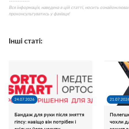
------------
Вся інформація, наведена в цій статті, носить ознайомлюва
проконсультуватись у фахівця!
Інші статі:
24.07.2026
21.07.202
Бандаж для руки після зняття
Полегше
гіпсу: навіщо він потрібен і
чохли д
скільки його носити
захист 