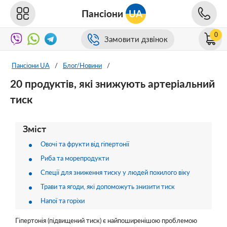
Пансіони
UA
0
Замовити дзвінок
Пансіони UA
/
Блог/Новини
/
20 продуктів, які знижують артеріальний
тиск
Зміст
Овочі та фрукти від гіпертонії
Риба та морепродукти
Спеції для зниження тиску у людей похилого віку
Трави та ягоди, які допоможуть знизити тиск
Напої та горіхи
Гіпертонія (підвищений тиск) є найпоширенішою проблемою