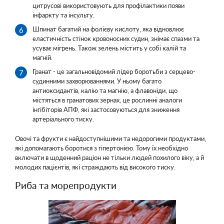
цитрусові використовують для профілактики появи
інфаркту та інсульту.
Шпинат багатий на фолієву кислоту, яка відновлює
еластичність стінок кровоносних судин, знімає спазми та
усуває мігрень. Також зелень містить у собі калій та
магній.
Гранат - це загальновідомий лідер боротьби з серцево-
судинними захворюваннями. У ньому багато
антиоксидантів, калію та магнію, а флавоніди, що
містяться в гранатових зернах, це рослинні аналоги
інгібіторів АПФ, які застосовуються для зниження
артеріального тиску.
Овочі та фрукти є найдоступнішими та недорогими продуктами,
які допомагають боротися з гіпертонією. Тому їх необхідно
включати в щоденний раціон не тільки людей похилого віку, а й
молодих пацієнтів, які страждають від високого тиску.
Риба та морепродукти