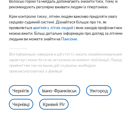
Волоські горіхи та мигдаль допомагають знизити тиск, тому їх
рекомендують регулярно вживати людям із гіпертонією.
Крім контролю тиску, літнім людям важливо приділяти увагу
серцево-судинній системі. Дізнайтеся більше про те, як
проявляється
аритмія у літніх людей
і яких заходів профілактики
можна вжити. Більш детальну інформацію про догляд за літніми
людьми ви можете знайти на
Пансіони
.
------------
Вся інформація, наведена в цій статті, носить ознайомлювальний
характер і може бути не актуальна на момент публікації. Перед
прийняттям тих чи інших дій та рішень необхідно
проконсультуватись у фахівця!
Чернігів
Івано-Франківськ
Ужгород
Чернівці
Кривий Ріг