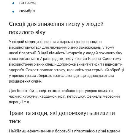
пангасіус;
скумбрія.
Спеції для зниження тиску у людей
похилого віку
У східній медицині пряні та лікарські трави повсюдно
використовуються для лікування різних захворювань, у тому
числі гіпертонії. В Індії кількість інфарктів у людей похилого віку
спостерігається в 7 разів рідше, ніж у країнах Європи. Саме тому
використання різних спецій допоможе знизити тиск та відновити
здоров'я. Секрет полягає в тому, що навіть при термічній обробці
у пряних травах зберігаються флавоніди, що відповідають за
розширення судин.
Для боротьби з гіпертензією необхідно регулярно вживати
часник, куркуму, кардамон, кріп, петрушку, фенхель, червоний
перець і т.д.
Трави та ягоди, які допоможуть знизити
тиск
Найбільш ефективними у боротьбі з гіпертонією є різні відвари