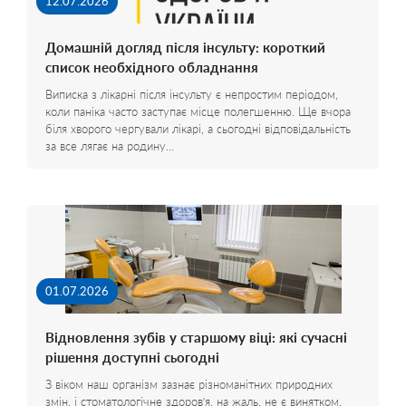
12.07.2026
Домашній догляд після інсульту: короткий
список необхідного обладнання
Виписка з лікарні після інсульту є непростим періодом,
коли паніка часто заступає місце полегшенню. Ще вчора
біля хворого чергували лікарі, а сьогодні відповідальність
за все лягає на родину…
01.07.2026
Відновлення зубів у старшому віці: які сучасні
рішення доступні сьогодні
З віком наш організм зазнає різноманітних природних
змін, і стоматологічне здоров’я, на жаль, не є винятком.