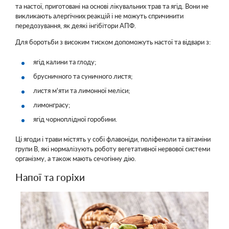
та настої, приготовані на основі лікувальних трав та ягід. Вони не
викликають алергічних реакцій і не можуть спричинити
передозування, як деякі інгібітори АПФ.
Для боротьби з високим тиском допоможуть настої та відвари з:
ягід калини та глоду;
брусничного та суничного листя;
листя м'яти та лимонної меліси;
лимонграсу;
ягід чорноплідної горобини.
Ці ягоди і трави містять у собі флавоніди, поліфеноли та вітаміни
групи В, які нормалізують роботу вегетативної нервової системи
організму, а також мають сечогінну дію.
Напої та горіхи