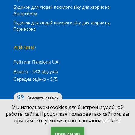
Будинок для людей похилого віку для хворих на
Альцгеймер
Будинок для людей похилого віку для хворих на
Паркінсона
РЕЙТИНГ:
Рейтинг Пансіони UA:
Всього - 542 відгуків
Середня оцінка -
5/5
Замовити дзвінок
Мы используем cookies для быстрой и удобной
работы сайта. Продолжая пользоваться сайтом, вы
(050)
700-33-83
+38
принимаете условия использования cookies.
Принимаю