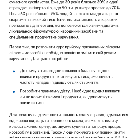
сучасного суспільства. Вже до 30 років близько 30% людей
страждає на гіпертонію, а до 50-ти ця цифра зростає до 70%.
Після 60 років більше 95% людей звертаються до лікарів зі
скаргами на високий тиск. Існує велика кількість лікарських
препаратів від гіпертонії, які доповнюються різними дієтами,
лікувальною фізкультурою, народними засобами та
спеціальними продуктами харчування.
Перед тим, як розпочати курс прийому призначених лікарем
лікарських засобів, необхідно повністю змінити свій режим
харчування. Для цього потрібно:
Дотримуватися водно-сольового балансу і щодня
вживати продукти, які знижують тиск, зменшують
частоту нападів і підвищують якість життя.
Розробити правильну дієту. Необхідно щодня вживати
лише корисні та смачні продукти, які допоможуть
знизити тиск.
Для початку слід зменшити кількість солі у стравах, відмовитися
від жирної їжі, яєць та вершкового масла, які містять велику
кількість холестерину, що звужує судини та погіршує процес
кровообігу в організмі. Також люди похилого віку повинні знати,