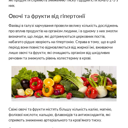
які продукти сприяють зниженню тиску і щодня їсти хоча б 2-3 з
них.
Овочі та фрукти від гіпертонії
Фахівці в галузі харчування провели велику кількість досліджень
про вплив продуктів на організм людини, і в одному з них змогли
визначити, що люди, які дотримуються церковних постів,
набагато рідше хворіють на гіпертонію. Справа в тому, що в цей
період вони повністю відмовляються від жирної їжі, вживаючи
лише овочі та фрукти, які очищають організм від шкідливих
речовин та знижують рівень холестерину в крові.
Свіжі овочі та фрукти містять більшу кількість калію, магнію,
фолієвої кислоти, кальцію, флавонідів та антиоксидантів, які
сприяють зниженню артеріального та кров'яного тиску.