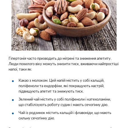
Гіпертонія часто призводить до мігрені та зниження апетиту.
Люди похилого віку можуть знизити тиск, вживаючи найпростіші
напої, таки як:
Какао з молоком. Цей напій містить у собі кальцій,
поліфеноли та ендорфіни, які покращують настрій,
підвищують апетит та знижують тиск.
Зелений чай містить у собі поліфеноли і катехоламіни,
що стабілізують роботу судин і мають сечогінну дію.
Чай із родзинок містить кальцій і флавоніди, що мають
сильну сечогінну дію.