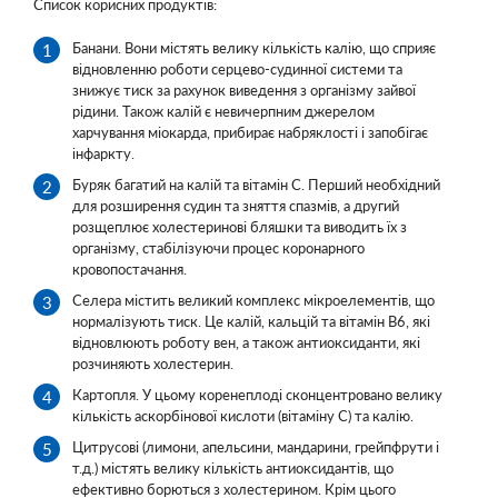
Список корисних продуктів:
Банани. Вони містять велику кількість калію, що сприяє
відновленню роботи серцево-судинної системи та
знижує тиск за рахунок виведення з організму зайвої
рідини. Також калій є невичерпним джерелом
харчування міокарда, прибирає набряклості і запобігає
інфаркту.
Буряк багатий на калій та вітамін С. Перший необхідний
для розширення судин та зняття спазмів, а другий
розщеплює холестеринові бляшки та виводить їх з
організму, стабілізуючи процес коронарного
кровопостачання.
Селера містить великий комплекс мікроелементів, що
нормалізують тиск. Це калій, кальцій та вітамін В6, які
відновлюють роботу вен, а також антиоксиданти, які
розчиняють холестерин.
Картопля. У цьому коренеплоді сконцентровано велику
кількість аскорбінової кислоти (вітаміну С) та калію.
Цитрусові (лимони, апельсини, мандарини, грейпфрути і
т.д.) містять велику кількість антиоксидантів, що
ефективно борються з холестерином. Крім цього