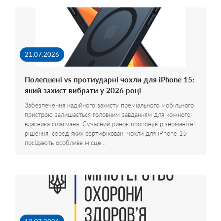
21.07.2026
Полегшені vs протиударні чохли для iPhone 15:
який захист вибрати у 2026 році
Забезпечення надійного захисту преміального мобільного
пристрою залишається головним завданням для кожного
власника флагмана. Сучасний ринок пропонує різноманітні
рішення, серед яких сертифіковані чохли для iPhone 15
посідають особливе місце…