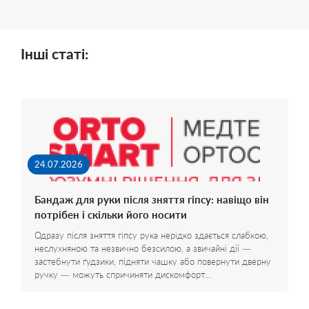
Інші статі:
24.07.2026
Бандаж для руки після зняття гіпсу: навіщо він
потрібен і скільки його носити
Одразу після зняття гіпсу рука нерідко здається слабкою,
неслухняною та незвично безсилою, а звичайні дії —
застебнути ґудзики, підняти чашку або повернути дверну
ручку — можуть спричиняти дискомфорт…