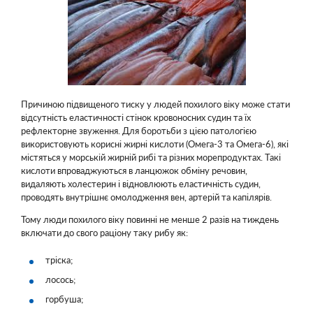
Причиною підвищеного тиску у людей похилого віку може стати
відсутність еластичності стінок кровоносних судин та їх
рефлекторне звуження. Для боротьби з цією патологією
використовують корисні жирні кислоти (Омега-3 та Омега-6), які
містяться у морській жирній рибі та різних морепродуктах. Такі
кислоти впроваджуються в ланцюжок обміну речовин,
видаляють холестерин і відновлюють еластичність судин,
проводять внутрішнє омолодження вен, артерій та капілярів.
Тому люди похилого віку повинні не менше 2 разів на тиждень
включати до свого раціону таку рибу як:
тріска;
лосось;
горбуша;