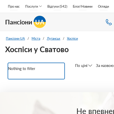
Про нас
Послуги
Відгуки (542)
Блог/Новини
Огляди
Пансіони
UA
Пансіони UA
/
Міста
/
Луганськ
/
Хоспіси
Хоспіси у Сватово
По ціні
За назвою
Nothing to filter
Не впевнен