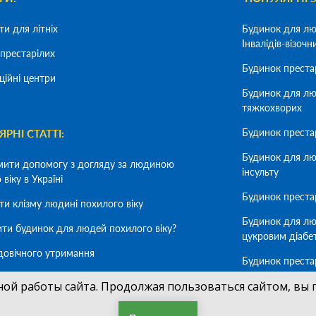
ти для літніх
Будинок для лю
Інвалідів-візочн
престарілих
Будинок преста
ційні центри
Будинок для лю
тяжкохворих
Будинок преста
РНІ СТАТТІ:
Будинок для лю
мити допомогу з догляду за людиною
інсульту
віку в Україні
Будинок престар
ти клізму людині похилого віку
Будинок для лю
ити будинок для людей похилого віку?
цукровим діабе
довічного утримання
Будинок преста
деменцію
мити літню людину в будинок для людей
ной работы сайта. Продолжая пользоваться сайтом, вы 
 віку
Будинок для лю
хворих на Альц