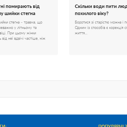
тні помирають від
Скільки води пити лю
у шийки стегна
похилого віку?
йки стегна – травма, що
Боротися зі старістю можна і п
реважно у літньому та
Одним із способів є корекція 
віці. При цьому жінки
життя…
від неї вдвічі частіше, ніж
ГИ:
ПОПУЛЯРНІ 