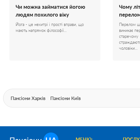
Чи можна займатися йогою
Чому лі
людям похилого віку
перелом
Йога - це нехитрі і прості вправи, що
Перелом ши
мають напрямок філософії…
виникає пе
старечому 
страждають 
чоловіки…
Пансіони Харків
Пансіони Київ
Пансіони
UA
МЕНЮ:
ПОСЛУ