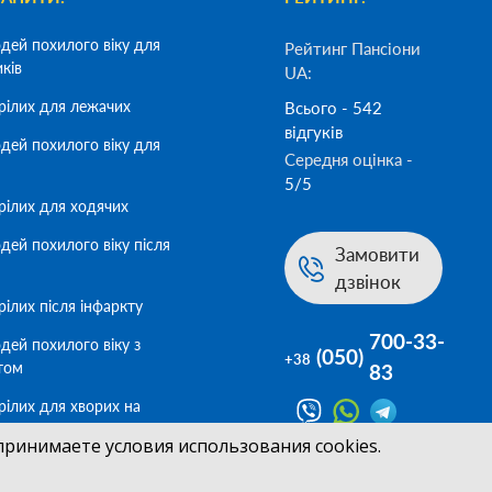
дей похилого віку для
Рейтинг Пансіони
иків
UA:
рілих для лежачих
Всього - 542
відгуків
дей похилого віку для
Середня оцінка -
5/5
рілих для ходячих
дей похилого віку після
Замовити
дзвінок
ілих після інфаркту
700-33-
дей похилого віку з
(050)
+38
том
83
рілих для хворих на
принимаете условия использования cookies.
дей похилого віку для
геймер