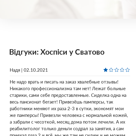
Відгуки: Хоспіси у Сватово
Надя | 02.10.2021
Не надо врать и писать на заказ хвалебные отзывы!
Никакого профессионализма там нет! Лежат больные
старики, сами себе предоставленные. Сиделка одна на
весь пансионат бегает! Привезёшь памперсы, так
работники меняют их раза 2-3 в сутки, экономят мои
же памперсы! Привезли человека с нормальной кожей,
а забрали с чесоткой, месяц дома потом лечили. А их
реабилитолог только деньги содрал за занятия, а сам
приехал раза 2 и всё, мы же там не сидим и не можем