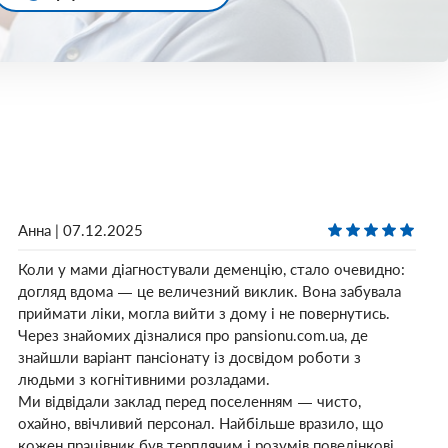
Анна | 07.12.2025
Коли у мами діагностували деменцію, стало очевидно:
догляд вдома — це величезний виклик. Вона забувала
приймати ліки, могла вийти з дому і не повернутись.
Через знайомих дізналися про pansionu.com.ua, де
знайшли варіант пансіонату із досвідом роботи з
людьми з когнітивними розладами.
Ми відвідали заклад перед поселенням — чисто,
охайно, ввічливий персонал. Найбільше вразило, що
кожен працівник був терплячим і розумів поведінкові