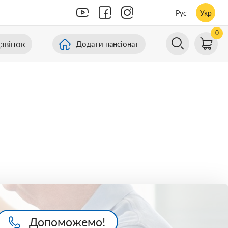
Рус
Укр
0
звінок
Додати пансіонат
Допоможемо!