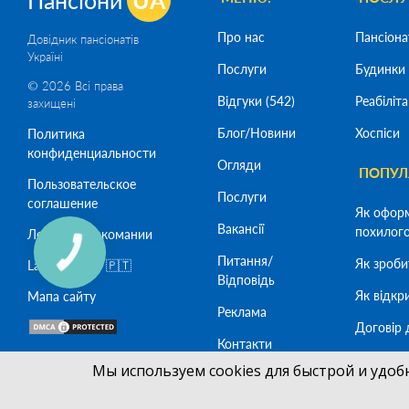
Про нас
Пансіона
Довідник пансіонатів
Україні
Послуги
Будинки 
© 2026 Всі права
Відгуки (542)
Реабіліта
захищені
Блог/Новини
Хоспіси
Политика
конфиденциальности
Огляди
ПОПУЛЯ
Пользовательское
Послуги
соглашение
Як офор
Вакансії
похилого 
Лечение наркомании
Питання/
Як зроби
Lar de Idosos 🇵🇹
Відповідь
Як відкр
Мапа сайту
Реклама
Договір 
Контакти
Як офор
SeoСaptain
SEO -
Мы используем cookies для быстрой и удоб
похилого
SeoTop
Разработка сайта -