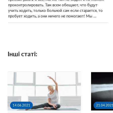
проконтролировать. Там всем обещают, что будут
учить ходить, только больной сам если старается, то
пробует ходить, а они ничего не помогают! Мы ...
Інші статі:
14.06.2021
21.04.202