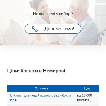
Не впевнені у виборі?
Допоможемо!
Ціни: Хоспіси в Немирові
Установа
Ціна
Пансіонат для людей похилого віку «Крила
від
15 000
Надії»
грн/місяц