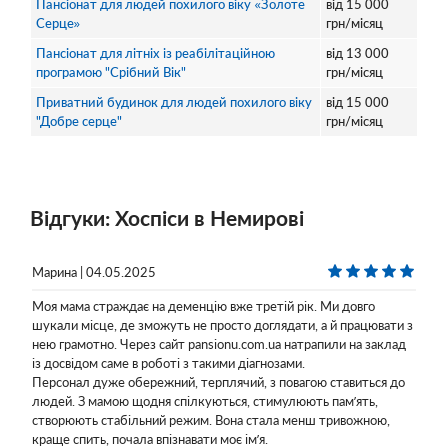
Пансіонат для людей похилого віку «Золоте
від
15 000
Серце»
грн/місяц
Пансіонат для літніх із реабілітаційною
від
13 000
програмою "Срібний Вік"
грн/місяц
Приватний будинок для людей похилого віку
від
15 000
"Добре серце"
грн/місяц
Відгуки: Хоспіси в Немирові
Марина | 04.05.2025
Моя мама страждає на деменцію вже третій рік. Ми довго
шукали місце, де зможуть не просто доглядати, а й працювати з
нею грамотно. Через сайт pansionu.com.ua натрапили на заклад
із досвідом саме в роботі з такими діагнозами.
Персонал дуже обережний, терплячий, з повагою ставиться до
людей. З мамою щодня спілкуються, стимулюють пам’ять,
створюють стабільний режим. Вона стала менш тривожною,
краще спить, почала впізнавати моє ім’я.