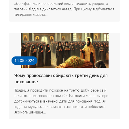
або кіфоз, коли поперековий відділ виходить уперед, а
тазовий відділ відхиляється назад. При цьому відбувається
випирання живота…
14.08.2024
Чому православні обирають третій день для
поховання?
Традиція проводити похорон на третю добу бере свій
початок з православних звичаїв. Католики менш суворо
дотримуються визначеної дати для поховання, тоді як
юдеї та мусульмани намагаються поховати небіжчика
якомога швидше…