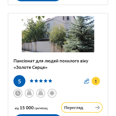
Пансіонат для людей похилого віку
«Золоте Серце»
5
1
15 000
Перегляд
від
грн/місяц