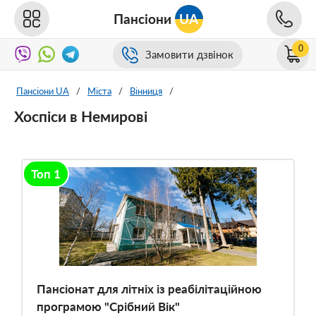
Пансіони
UA
0
Замовити дзвінок
Пансіони UA
/
Міста
/
Вінниця
/
Хоспіси в Немирові
Топ 1
Пансіонат для літніх із реабілітаційною
програмою "Срібний Вік"