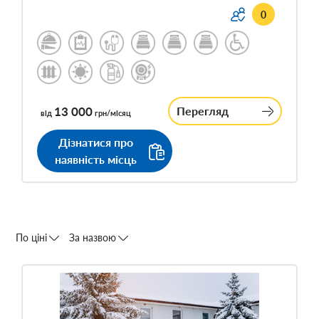
0
13 000
Перегляд
від
грн/місяц
Дізнатися про
наявність місць
По ціні
За назвою