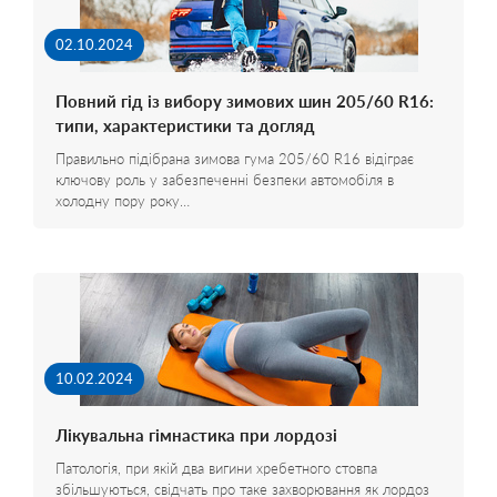
02.10.2024
Повний гід із вибору зимових шин 205/60 R16:
типи, характеристики та догляд
Правильно підібрана зимова гума 205/60 R16 відіграє
ключову роль у забезпеченні безпеки автомобіля в
холодну пору року…
10.02.2024
Лікувальна гімнастика при лордозі
Патологія, при якій два вигини хребетного стовпа
збільшуються, свідчать про таке захворювання як лордоз