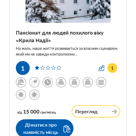
Пансіонат для людей похилого віку
«Крила Надії»
На жаль, наше життя розвивається за власним сценарієм,
який ми не завжди контролюємо…
1
1
15 000
Перегляд
від
грн/місяц
Дізнатися про
наявність місць