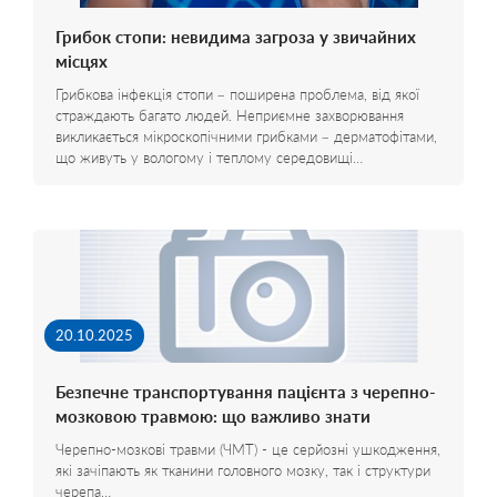
Грибок стопи: невидима загроза у звичайних
місцях
Грибкова інфекція стопи – поширена проблема, від якої
страждають багато людей. Неприємне захворювання
викликається мікроскопічними грибками – дерматофітами,
що живуть у вологому і теплому середовищі…
20.10.2025
Безпечне транспортування пацієнта з черепно-
мозковою травмою: що важливо знати
Черепно-мозкові травми (ЧМТ) - це серйозні ушкодження,
які зачіпають як тканини головного мозку, так і структури
черепа…