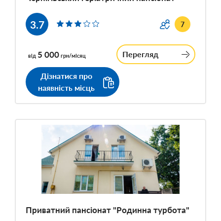
3.7
7
5 000
Перегляд
від
грн/місяц
Дізнатися про
наявність місць
Приватний пансіонат "Родинна турбота"