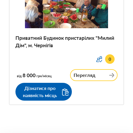
Приватний Будинок пристарілих "Милий
Дім", м. Чернігів
0
8 000
Перегляд
від
грн/місяц
Дізнатися про
наявність місць