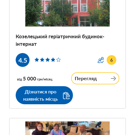
Козелецький геріатричний будинок-
інтернат
4.5
6
5 000
Перегляд
від
грн/місяц
Дізнатися про
наявність місць