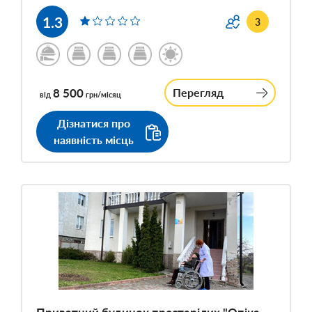
1.3
3
8 500
Перегляд
від
грн/місяц
Дізнатися про
наявність місць