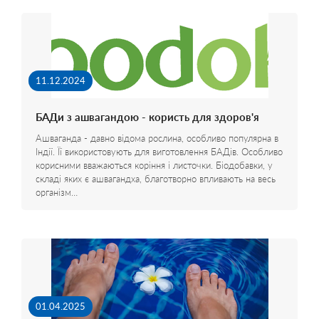
11.12.2024
БАДи з ашвагандою - користь для здоров'я
Ашваганда - давно відома рослина, особливо популярна в
Індії. Її використовують для виготовлення БАДів. Особливо
корисними вважаються коріння і листочки. Біодобавки, у
складі яких є ашвагандха, благотворно впливають на весь
організм…
01.04.2025