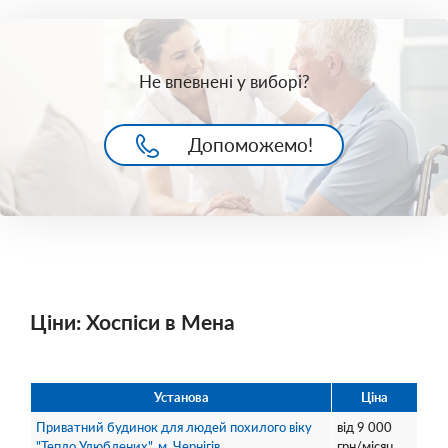
Не впевнені у виборі?
Допоможемо!
Ціни: Хоспіси в Мена
Установа
Ціна
Приватний будинок для людей похилого віку
від
9 000
"Тепло Улюблених", м. Чернігів
грн/місяц