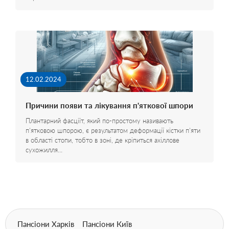
12.02.2024
Причини появи та лікування п'яткової шпори
Плантарний фасціїт, який по-простому називають
п'ятковою шпорою, є результатом деформації кістки п'яти
в області стопи, тобто в зоні, де кріпиться ахіллове
сухожилля…
Пансіони Харків
Пансіони Київ