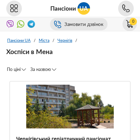
Пансіони
UA
0
Замовити дзвінок
Пансіони UA
/
Міста
/
Чернігів
/
Хоспіси в Мена
По ціні
За назвою
Чернігівський геріатричний пансіонат