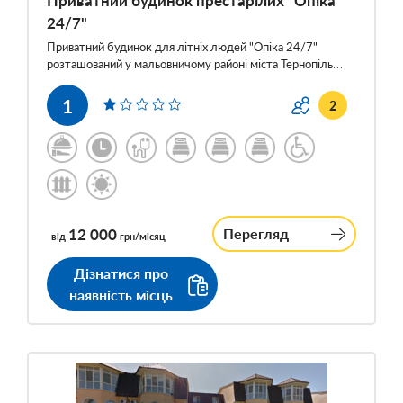
Приватний будинок престарілих "Опіка
24/7"
Приватний будинок для літніх людей "Опіка 24/7"
розташований у мальовничому районі міста Тернопіль…
1
2
12 000
Перегляд
від
грн/місяц
Дізнатися про
наявність місць