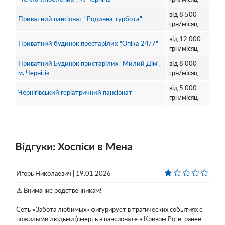
від
8 500
Приватний пансіонат "Родинна турбота"
грн/місяц
від
12 000
Приватний будинок престарілих "Опіка 24/7"
грн/місяц
Приватний Будинок пристарілих "Милий Дім",
від
8 000
м. Чернігів
грн/місяц
від
5 000
Чернігівський геріатричний пансіонат
грн/місяц
Відгуки: Хоспіси в Мена
Игорь Николаевич | 19.01.2026
⚠️ Внимание родственникам!
Сеть «Забота любимых» фигурирует в трагических событиях с
пожилыми людьми (смерть в пансионате в Кривом Роге, ранее