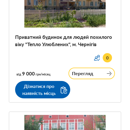
Приватний будинок для людей похилого
віку "Тепло Улюблених", м. Чернігів
0
9 000
Перегляд
від
грн/місяц
Дізнатися про
наявність місць