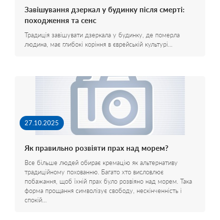
Завішування дзеркал у будинку після смерті:
походження та сенс
Традиція завішувати дзеркала у будинку, де померла
людина, має глибокі коріння в єврейській культурі…
27.10.2025
Як правильно розвіяти прах над морем?
Все більше людей обирає кремацію як альтернативу
традиційному похованню. Багато хто висловлює
побажання, щоб їхній прах було розвіяно над морем. Така
форма прощання символізує свободу, нескінченність і
спокій…