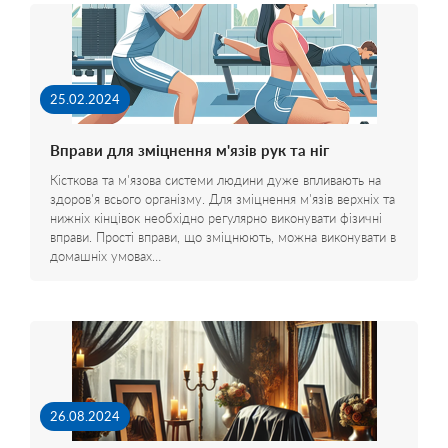
25.02.2024
Вправи для зміцнення м'язів рук та ніг
Кісткова та м'язова системи людини дуже впливають на
здоров'я всього організму. Для зміцнення м'язів верхніх та
нижніх кінцівок необхідно регулярно виконувати фізичні
вправи. Прості вправи, що зміцнюють, можна виконувати в
домашніх умовах…
26.08.2024