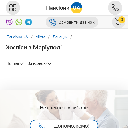
Пансіони
UA
0
Замовити дзвінок
Пансіони UA
/
Міста
/
Донецьк
/
Хоспіси в Маріуполі
По ціні
За назвою
Не впевнені у виборі?
Допоможемо!