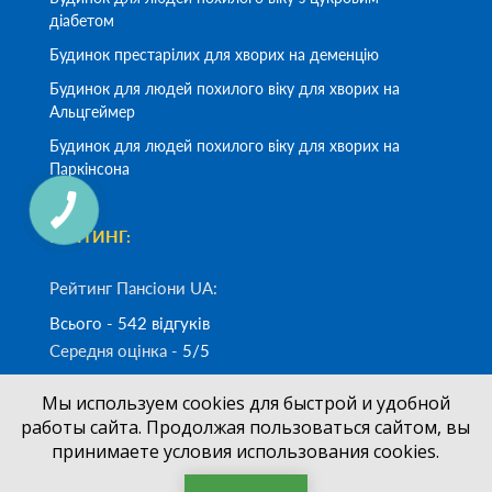
діабетом
Будинок престарілих для хворих на деменцію
Будинок для людей похилого віку для хворих на
Альцгеймер
Будинок для людей похилого віку для хворих на
Паркінсона
РЕЙТИНГ:
Рейтинг Пансіони UA:
Всього - 542 відгуків
Середня оцінка -
5/5
Мы используем cookies для быстрой и удобной
Замовити дзвінок
работы сайта. Продолжая пользоваться сайтом, вы
принимаете условия использования cookies.
(050)
700-33-83
+38