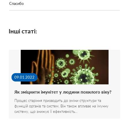
Спасибо
Інші статі:
09.01.2022
Як зміцнити імунітет у людини похилого віку?
Процес старіння призводить до зміни структури та
функцій органів та систем. Він також впливає на імунну
систему, що знижує її ефективність…