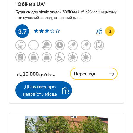
"Обійми UA"
Будинок для літніх людей "Обійми UA" в Хмельницькому
- це сучасний заклад, створений для…
3.7
3
10 000
Перегляд
від
грн/місяц
Дізнатися про
наявність місць