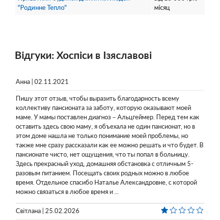
"Родинне Тепло"
місяц
Відгуки: Хоспіси в Ізяславові
Анна | 02.11.2021
Пишу этот отзыв, чтобы выразить благодарность всему
коллективу пансионата за заботу, которую оказывают моей
маме. У мамы поставлен диагноз – Альцгеймер. Перед тем как
оставить здесь свою маму, я объехала не один пансионат, но в
этом доме нашла не только понимание моей проблемы, но
также мне сразу рассказали как ее можно решать и что будет. В
пансионате чисто, нет ощущения, что ты попал в больницу.
Здесь прекрасный уход, домашняя обстановка с отличным 5-
разовым питанием. Посещать своих родных можно в любое
время. Отдельное спасибо Наталье Александровне, с которой
можно связаться в любое время и ...
Світлана | 25.02.2026