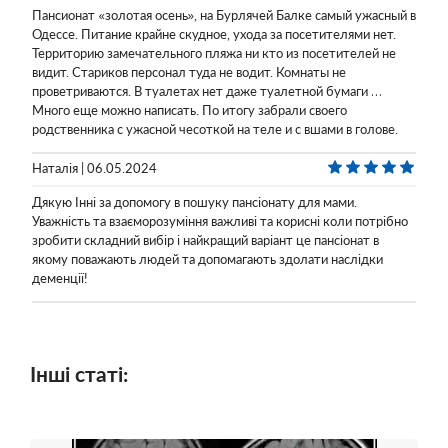
Пансионат «золотая осень», на Бурлячей Балке самый ужасный в
Одессе. Питание крайне скудное, ухода за посетителями нет.
Территорию замечательного пляжа ни кто из посетителей не
видит. Стариков персонал туда не водит. Комнаты не
проветриваются. В туалетах нет даже туалетной бумаги …
Много еще можно написать. По итогу забрали своего
родственника с ужасной чесоткой на теле и с вшами в голове.
Наталія | 06.05.2024
Дякую Інні за допомогу в пошуку пансіонату для мами.
Уважність та взаєморозуміння важливі та корисні коли потрібно
зробити складний вибір і найкращий варіант це пансіонат в
якому поважають людей та допомагають здолати наслідки
деменції!
Інші статі: