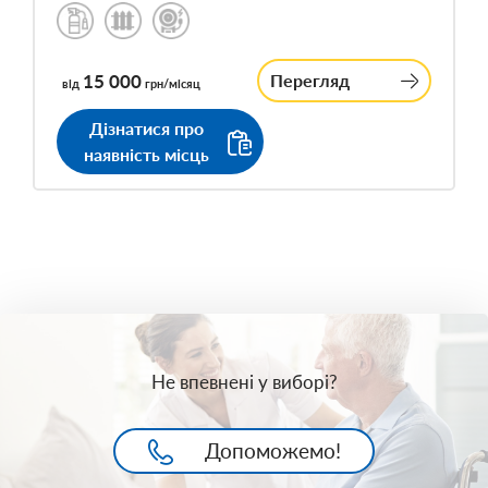
15 000
Перегляд
від
грн/місяц
Дізнатися про
наявність місць
Не впевнені у виборі?
Допоможемо!