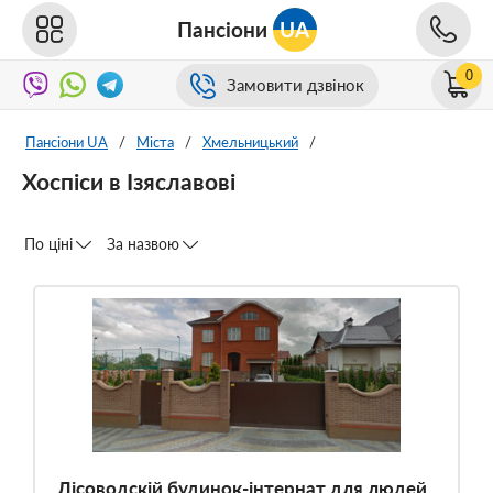
Пансіони
UA
0
Замовити дзвінок
Пансіони UA
/
Міста
/
Хмельницький
/
Хоспіси в Ізяславові
По ціні
За назвою
Лісоводскій будинок-інтернат для людей