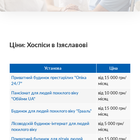
Ціни: Хоспіси в Ізяславові
Установа
Ціна
Приватний будинок престарілих "Опіка
від
15 000
грн/
24/7"
місяц
Пансіонат для людей похилого віку
від
10 000
грн/
"Обійми UA"
місяц
від
15 000
грн/
Будинок для людей похилого віку "Грааль"
місяц
Лісоводскій будинок-інтернат для людей
від
5 000
грн/
похилого віку
місяц
Приватний будинок для літніх людей
від
15 000
грн/