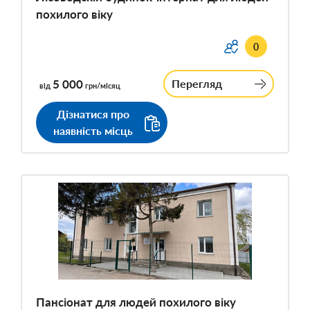
похилого віку
0
5 000
Перегляд
від
грн/місяц
Дізнатися про
наявність місць
Пансіонат для людей похилого віку