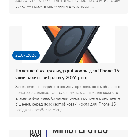
застебнути ґудзики, підняти чашку або повернути дверну
ручку — можуть спричиняти дискомфорт…
21.07.2026
Полегшені vs протиударні чохли для iPhone 15:
який захист вибрати у 2026 році
Забезпечення надійного захисту преміального мобільного
пристрою залишається головним завданням для кожного
власника флагмана. Сучасний ринок пропонує різноманітні
рішення, серед яких сертифіковані чохли для iPhone 15
посідають особливе місце…