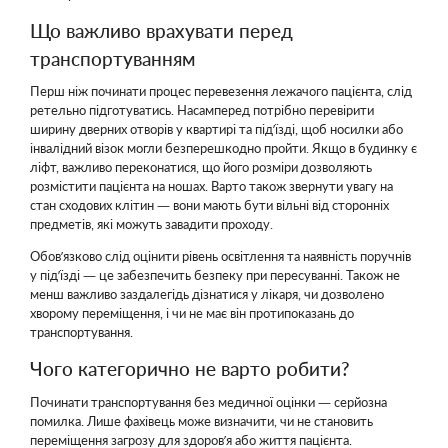
Що важливо врахувати перед
транспортуванням
Перш ніж починати процес перевезення лежачого пацієнта, слід
ретельно підготуватись. Насамперед потрібно перевірити
ширину дверних отворів у квартирі та під’їзді, щоб носилки або
інвалідний візок могли безперешкодно пройти. Якщо в будинку є
ліфт, важливо переконатися, що його розміри дозволяють
розмістити пацієнта на ношах. Варто також звернути увагу на
стан сходових клітин — вони мають бути вільні від сторонніх
предметів, які можуть завадити проходу.
Обов’язково слід оцінити рівень освітлення та наявність поручнів
у під’їзді — це забезпечить безпеку при пересуванні. Також не
менш важливо заздалегідь дізнатися у лікаря, чи дозволено
хворому переміщення, і чи не має він протипоказань до
транспортування.
Чого категорично не варто робити?
Починати транспортування без медичної оцінки — серйозна
помилка. Лише фахівець може визначити, чи не становить
переміщення загрозу для здоров’я або життя пацієнта.