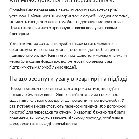
Організацією перевезення лежачих хворих займаються різні
установи. Найпоширенішим варіантом є служби медичного таксі,
які мають спеціалізовані автомобілі та досвідчених працівників.
Приватні клініки часто пропонують виїзні послуги зі своїми
бригадами.
У деяких містах соціальні служби також мають можливість
організовувати транспортування, особливо для осіб із групи
підвищеного ризику. Крім того, іноді допомогу можна отримати
через благодійні фонди або волонтерські організації, які
підтримують маломобільних людей.
На що звернути увагу в квартирі та під'їзді
Перед приїздом перевізника варто переконатися, що під’їзні
шляхи до будинку вільні. Якщо в під’їзді вузький прохід або
відсутній ліфт, варто заздалегідь повідомити про це службу. У
разі потреби використовують переносні пандуси або допоміжні
пристрої для пересадки та спуску. В квартирі бажано прибрати
предмети, які можуть заважати вільному проходу, особливо в
коридорах та на виході з приміщення.
------------