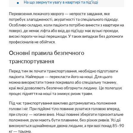
На що звернути увагу в квартирі та під'їзді
Перевезення лежачого хворого — непросте завдання, яке
потребує злагодженості, акуратності та спеціального підходу.
Особливо складно, коли пацієнта потрібно винести з квартири на
поверсі, де немає ліфта або вхід до під’їзду має вузькі проходи,
високі пороги чи інші перешкоди. У таких випадках без допомоги
професіоналів не обійтися.
Основні правила безпечного
транспортування
Перед тим як почати транспортування, необхідно підготувати
пацієнта. Найперше — перекласти його на ноші. Для цього
можна використати тонке покривало або спеціальну тканину,
краї якої дозволяють безпечно обгорнути людину. Це полегшує
процес підняття на ноші та знижує ризик травм.
Під час транспортування важливо дотримуватись положення
голови і ніг. При підйомі тіло повинне рухатися головою вперед,
при спуску — ногами вниз. Ноші повинні зберігати горизонтальне
положення, рухи мають бути плавними, без різких ривків. Усі дії
виконуються щонайменше двома людьми, а при вазі понад 85–90
кг — трьома.