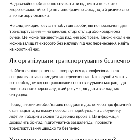
Надзвичайно небезпечно спускати чи піднімати лежачого
хворого самостійно. Це не лише фізично складно, а й ризиковано
з точки зору безпеки.
Не слід використовувати побутові засоби, які не призначені для
транспортування — наприклад, старі стільці або ковдри без
ручок. Це може призвести до падіння або травм. Також ніколи не
можна залишати хворого без нагляду під час перенесення, навіть
на короткий час.
Як організувати транспортування безпечно
Найбезпечніше рішення — звернутися до професіоналів, які
спеціалізуються на медичних перевезеннях. Такі служби мають
все необхідне: від спеціалізованих нош і вакуумних матраців до
ліцензованого персоналу, який розуміє, як діяти в складних
ситуаціях.
Перед викликом обов’язково повідомте диспетчера про фізичний
стан пацієнта, на якому поверсі він перебуває, чи є в будинку
ліфт, які габарити сходів та дверних прорізів. Ця інформація
дозволить бригаді підготуватись заздалегідь і провести
транспортування швидко та безпечно.
Хто може допомогти з перевезенням?