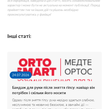
Вся інформація, наведена в цій статті, носить ознайомлювальний
характер і може бути не актуальна на момент публікації. Перед
прийняттям тих чи інших дій та рішень необхідно
проконсультуватись у фахівця!
Інші статі:
24.07.2026
Бандаж для руки після зняття гіпсу: навіщо він
потрібен і скільки його носити
Одразу після зняття гіпсу рука нерідко здається слабкою,
неслухняною та незвично безсилою, а звичайні дії —