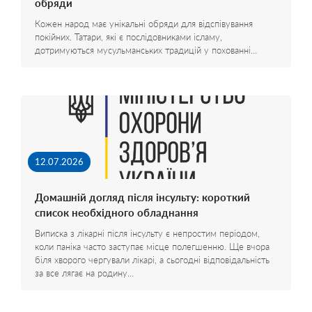
обряди
Кожен народ має унікальні обряди для відспівування
покійних. Татари, які є послідовниками ісламу,
дотримуються мусульманських традицій у похованні…
12.07.2026
Домашній догляд після інсульту: короткий
список необхідного обладнання
Виписка з лікарні після інсульту є непростим періодом,
коли паніка часто заступає місце полегшенню. Ще вчора
біля хворого чергували лікарі, а сьогодні відповідальність
за все лягає на родину…