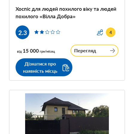
Хоспіс для людей похилого віку та людей
похилого «Вілла Добра»
2.3
4
15 000
Перегляд
від
грн/місяц
Дізнатися про
наявність місць