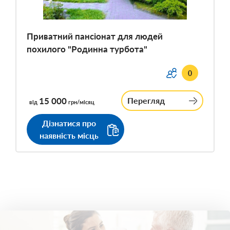
Приватний пансіонат для людей
похилого "Родинна турбота"
0
15 000
Перегляд
від
грн/місяц
Дізнатися про
наявність місць