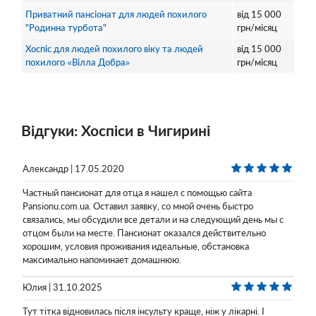
Приватний пансіонат для людей похилого
від
15 000
"Родинна турбота"
грн/місяц
Хоспіс для людей похилого віку та людей
від
15 000
похилого «Вілла Добра»
грн/місяц
Відгуки: Хоспіси в Чигирині
Александр | 17.05.2020
Частный пансионат для отца я нашел с помощью сайта
Pansionu.com.ua. Оставил заявку, со мной очень быстро
связались, мы обсудили все детали и на следующий день мы с
отцом были на месте. Пансионат оказался действительно
хорошим, условия проживания идеальные, обстановка
максимально напоминает домашнюю.
Юлия | 31.10.2025
Тут тітка відновилась після інсульту краще, ніж у лікарні. І