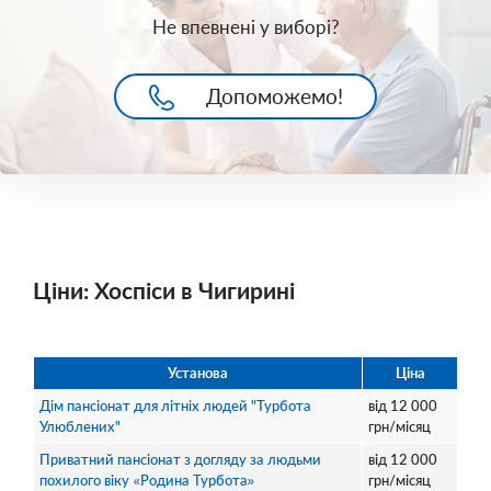
Не впевнені у виборі?
Допоможемо!
Ціни: Хоспіси в Чигирині
Установа
Ціна
Дім пансіонат для літніх людей "Турбота
від
12 000
Улюблених"
грн/місяц
Приватний пансіонат з догляду за людьми
від
12 000
похилого віку «Родина Турбота»
грн/місяц