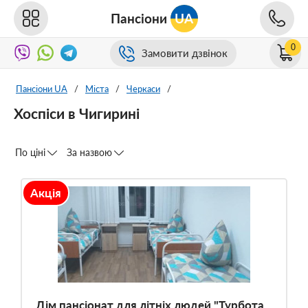
Пансіони
UA
0
Замовити дзвінок
Пансіони UA
/
Міста
/
Черкаси
/
Хоспіси в Чигирині
По ціні
За назвою
Акція
Дім пансіонат для літніх людей "Турбота