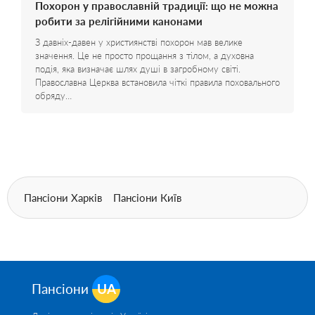
Похорон у православній традиції: що не можна
робити за релігійними канонами
З давніх-давен у християнстві похорон мав велике
значення. Це не просто прощання з тілом, а духовна
подія, яка визначає шлях душі в загробному світі.
Православна Церква встановила чіткі правила поховального
обряду…
Пансіони Харків
Пансіони Київ
Пансіони
UA