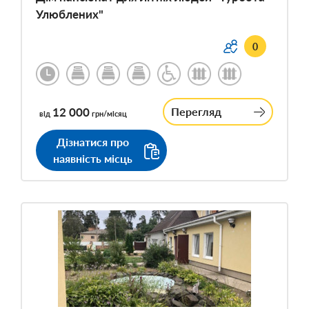
Улюблених"
0
12 000
Перегляд
від
грн/місяц
Дізнатися про
наявність місць