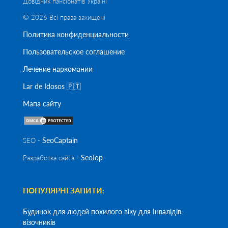
Довідник пансіонатів Україні
© 2026 Всі права захищені
Политика конфиденциальности
Пользовательское соглашение
Лечение наркомании
Lar de Idosos 🇵🇹
Мапа сайту
SeoСaptain
SEO -
SeoTop
Разработка сайта -
ПОПУЛЯРНІ ЗАПИТИ:
Будинок для людей похилого віку для Інвалідів-
візочників