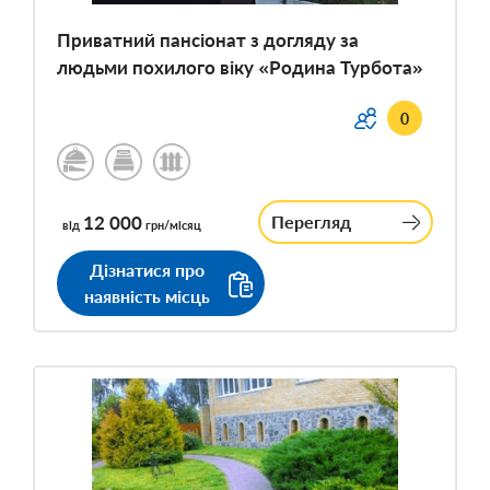
Приватний пансіонат з догляду за
людьми похилого віку «Родина Турбота»
0
12 000
Перегляд
від
грн/місяц
Дізнатися про
наявність місць