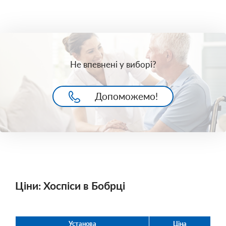
Не впевнені у виборі?
Допоможемо!
Ціни: Хоспіси в Бобрці
Установа
Ціна