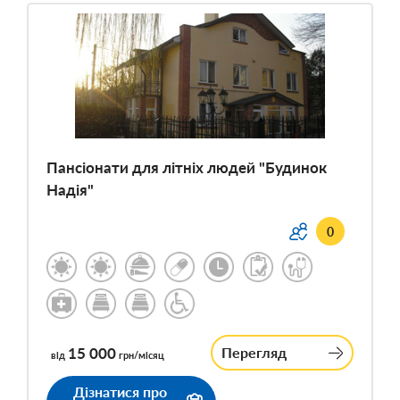
Пансіонати для літніх людей "Будинок
Надія"
0
15 000
Перегляд
від
грн/місяц
Дізнатися про