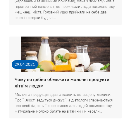
(керованими авіаційними бомбами), одна з яких влучила в
геріатричний пансіонат, де проживали люди похилого віку
мешканці міста. Головний удар прийняли на себе два
верхні поверхи будівлі…
29.04.2021
Чому потрібно обмежити молочні продукти
літнім людям
Молочна продукція здавна входить до раціону людини.
Про її якості ведуться дискусії, а дієтологи сперечаються
про необхідність її споживання для людей похилого віку.
Натуральне молоко багате на вітаміни і мінерали…