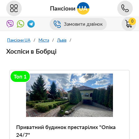
Пансіони
UA
0
Замовити дзвінок
Пансіони UA
/
Міста
/
Львів
/
Хоспіси в Бобрці
Топ 1
Приватний будинок престарілих "Опіка
24/7"