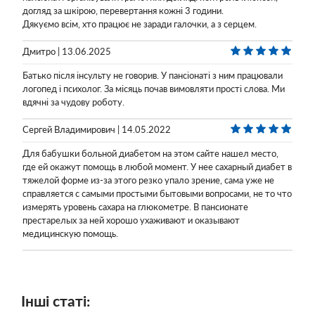
догляд за шкірою, перевертання кожні 3 години.
Дякуємо всім, хто працює не заради галочки, а з серцем.
Дмитро | 13.06.2025
Батько після інсульту не говорив. У пансіонаті з ним працювали
логопед і психолог. За місяць почав вимовляти прості слова. Ми
вдячні за чудову роботу.
Сергей Владимирович | 14.05.2022
Для бабушки больной диабетом на этом сайте нашел место,
где ей окажут помощь в любой момент. У нее сахарный диабет в
тяжелой форме из-за этого резко упало зрение, сама уже не
справляется с самыми простыми бытовыми вопросами, не то что
измерять уровень сахара на глюкометре. В пансионате
престарелых за ней хорошо ухаживают и оказывают
медицинскую помощь.
Інші статі: