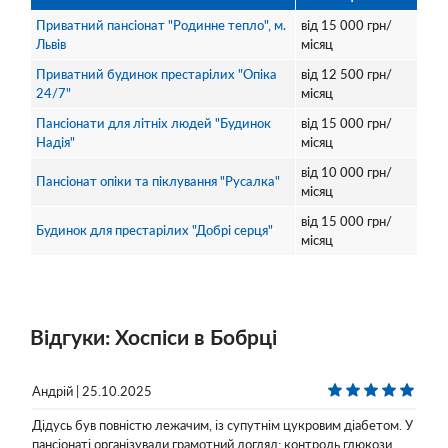
Приватний пансіонат "Родинне тепло", м.
від
15 000
грн/
Львів
місяц
Приватний будинок престарілих "Опіка
від
12 500
грн/
24/7"
місяц
Пансіонати для літніх людей "Будинок
від
15 000
грн/
Надія"
місяц
від
10 000
грн/
Пансіонат опіки та піклування "Русалка"
місяц
від
15 000
грн/
Будинок для престарілих "Добрі серця"
місяц
Відгуки: Хоспіси в Бобрці
Андрій | 25.10.2025
Дідусь був повністю лежачим, із супутнім цукровим діабетом. У
пансіонаті організували грамотний догляд: контроль глюкози,