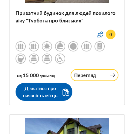
Приватний будинок для людей похилого
віку "Турбота про близьких"
0
15 000
Перегляд
від
грн/місяц
Дізнатися про
наявність місць