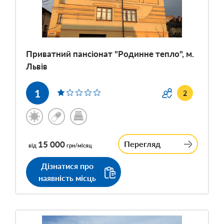
Приватний пансіонат "Родинне тепло", м.
Львів
1
2
15 000
Перегляд
від
грн/місяц
Дізнатися про
наявність місць