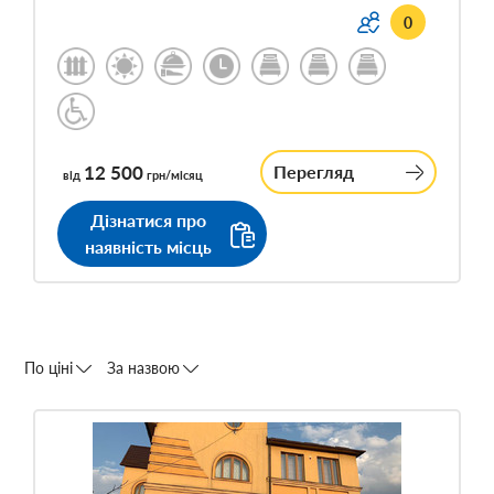
0
12 500
Перегляд
від
грн/місяц
Дізнатися про
наявність місць
По ціні
За назвою