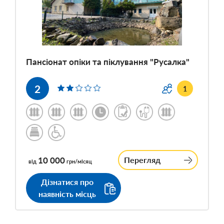
Пансіонат опіки та піклування "Русалка"
2
1
10 000
Перегляд
від
грн/місяц
Дізнатися про
наявність місць