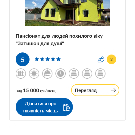
Пансіонат для людей похилого віку
"Затишок для душі"
5
2
15 000
Перегляд
від
грн/місяц
Дізнатися про
наявність місць