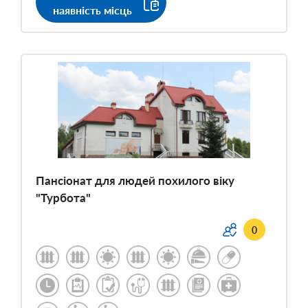
наявність місць
Пансіонат для людей похилого віку
"Турбота"
0