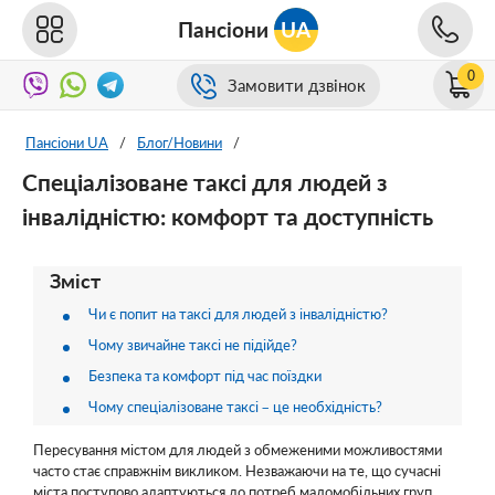
Пансіони
UA
0
Замовити дзвінок
Пансіони UA
/
Блог/Новини
/
Спеціалізоване таксі для людей з
інвалідністю: комфорт та доступність
Зміст
Чи є попит на таксі для людей з інвалідністю?
Чому звичайне таксі не підійде?
Безпека та комфорт під час поїздки
Чому спеціалізоване таксі – це необхідність?
Пересування містом для людей з обмеженими можливостями
часто стає справжнім викликом. Незважаючи на те, що сучасні
міста поступово адаптуються до потреб маломобільних груп