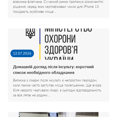
власника флагмана. Сучасний ринок пропонує різноманітні
рішення, серед яких сертифіковані чохли для iPhone 15
посідають особливе місце…
12.07.2026
Домашній догляд після інсульту: короткий
список необхідного обладнання
Виписка з лікарні після інсульту є непростим періодом,
коли паніка часто заступає місце полегшенню. Ще вчора
біля хворого чергували лікарі, а сьогодні відповідальність
за все лягає на родину…