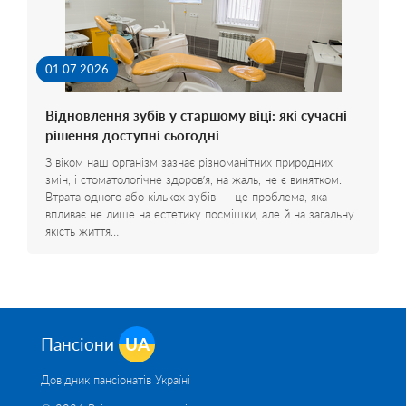
01.07.2026
Відновлення зубів у старшому віці: які сучасні
рішення доступні сьогодні
З віком наш організм зазнає різноманітних природних
змін, і стоматологічне здоров’я, на жаль, не є винятком.
Втрата одного або кількох зубів — це проблема, яка
впливає не лише на естетику посмішки, але й на загальну
якість життя…
Пансіони
UA
Довідник пансіонатів Україні