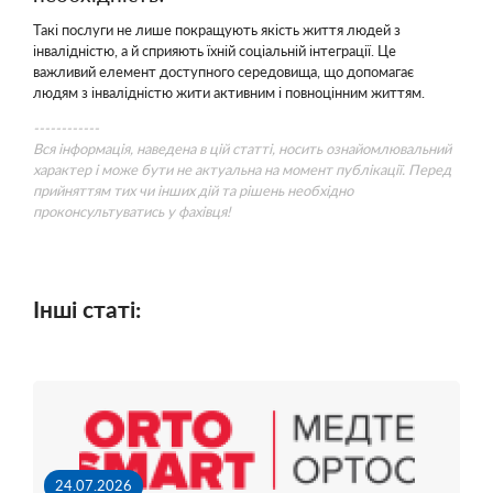
Такі послуги не лише покращують якість життя людей з
інвалідністю, а й сприяють їхній соціальній інтеграції. Це
важливий елемент доступного середовища, що допомагає
людям з інвалідністю жити активним і повноцінним життям.
------------
Вся інформація, наведена в цій статті, носить ознайомлювальний
характер і може бути не актуальна на момент публікації. Перед
прийняттям тих чи інших дій та рішень необхідно
проконсультуватись у фахівця!
Інші статі:
24.07.2026