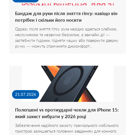
Бандаж для руки після зняття гіпсу: навіщо він
потрібен і скільки його носити
Одразу після зняття гіпсу рука нерідко здається слабкою,
неслухняною та незвично безсилою, а звичайні дії —
застебнути ґудзики, підняти чашку або повернути дверну
ручку — можуть спричиняти дискомфорт…
21.07.2026
Полегшені vs протиударні чохли для iPhone 15:
який захист вибрати у 2026 році
Забезпечення надійного захисту преміального мобільного
пристрою залишається головним завданням для кожного