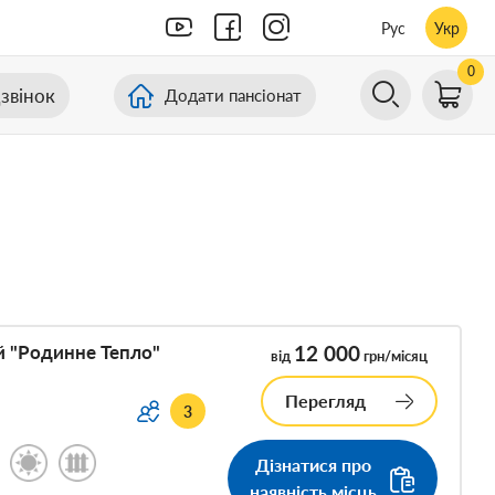
Рус
Укр
0
звінок
Додати пансіонат
й "Родинне Тепло"
12 000
від
грн/місяц
Перегляд
3
Дізнатися про
наявність місць