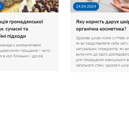
4
24.04.2024
ація громадянської
Яку користь дарує шкі
: сучасні та
органічна косметика?
йні підходи
Здорова шкіра може суттєво зм
як ви представляєте себе світу
анахида є альтернативою
натуральних інгредієнтів, які 
 церемоніям прощання і часто
включити до свого доглядово
 в колі близьких і друзів
для покращення зовнішнього в
загального стану здоров'я шкі