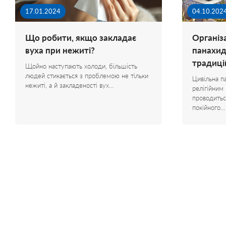
17.01.2024
04.10.202
Що робити, якщо закладає
Організ
вуха при нежиті?
панахиди
традиці
Щойно наступають холоди, більшість
людей стикається з проблемою не тільки
Цивільна п
нежиті, а й закладеності вух…
релігійним
проводиться
покійного…