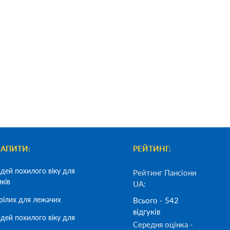
ЗАПИТИ:
РЕЙТИНГ:
дей похилого віку для
Рейтинг Пансіони
иків
UA:
рілих для лежачих
Всього - 542
відгуків
дей похилого віку для
Середня оцінка -