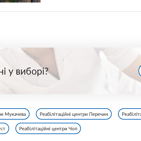
і у виборі?
ри Мукачева
Реабілітаційні центри Перечин
Реабіліт
уст
Реабілітаційні центри Чоп