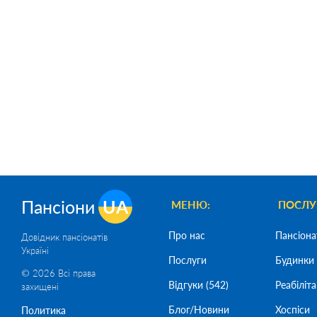
Пансіони
UA
МЕНЮ:
ПОСЛУ
Про нас
Пансіона
Довідник пансіонатів
Україні
Послуги
Будинки 
© 2026 Всі права
Відгуки (542)
Реабіліта
захищені
Блог/Новини
Хоспіси
Политика