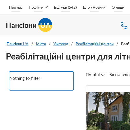
Про нас
Послуги
Відгуки (542)
Блог/Новини
Огляди
Пансіони
UA
Пансіони UA
/
Міста
/
Ужгород
/
Реабілітаційні центри
/
Реабі
Реабілітаційні центри для літ
По ціні
За назвою
Nothing to filter