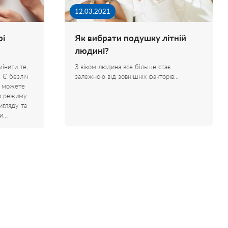
12.03.2021
рі
Як вибрати подушку літній
людині?
інити те,
З віком людина все більше стає
. Є безліч
залежною від зовнішніх факторів…
ви можете
го режиму
игляду та
ри…