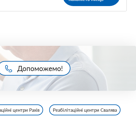
Допоможемо!
аційні центри Рахів
Реабілітаційні центри Свалява