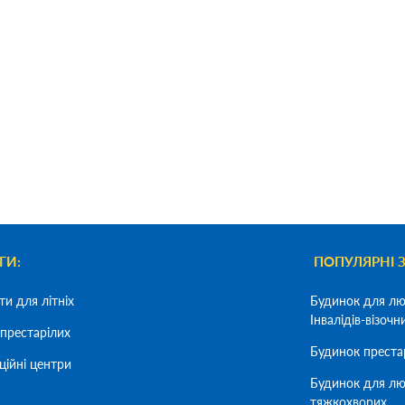
ГИ:
ПОПУЛЯРНІ 
ти для літніх
Будинок для лю
Інвалідів-візочн
престарілих
Будинок преста
ційні центри
Будинок для лю
тяжкохворих