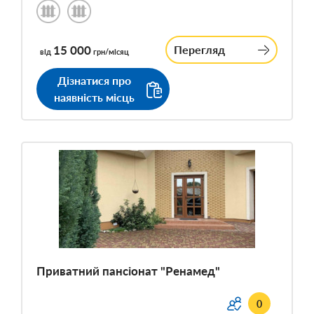
15 000
Перегляд
від
грн/місяц
Дізнатися про
наявність місць
Приватний пансіонат "Ренамед"
0