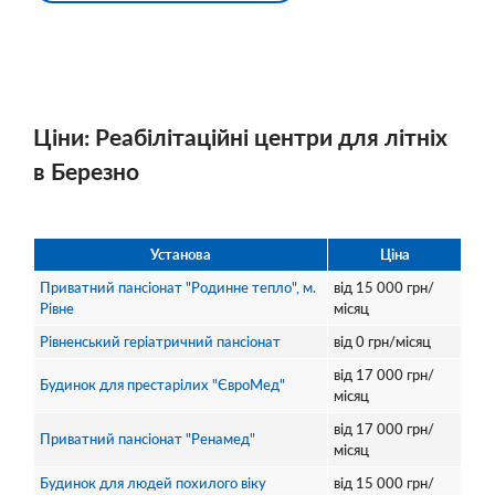
Ціни: Реабілітаційні центри для літніх
в Березно
Установа
Ціна
Приватний пансіонат "Родинне тепло", м.
від
15 000
грн/
Рівне
місяц
Рівненський геріатричний пансіонат
від
0
грн/місяц
від
17 000
грн/
Будинок для престарілих "ЄвроМед"
місяц
від
17 000
грн/
Приватний пансіонат "Ренамед"
місяц
Будинок для людей похилого віку
від
15 000
грн/