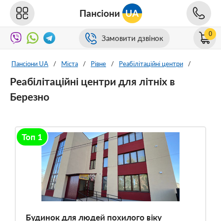
Пансіони
UA
0
Замовити дзвінок
Пансіони UA
/
Міста
/
Рівне
/
Реабілітаційні центри
/
Реабілітаційні центри для літніх в
Березно
Топ 1
Будинок для людей похилого віку