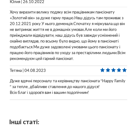
Юлия | 26.10.2022
Хочу виразити велику подяку всім працівникам пансіонату
«Золотий вік» за дуже гарну працю.Нвш дідусь там проживає з
20.12.2021 року.У нього деменція.Спочатку я міркувала.що він
не витримає життя не в домашніх умовах.Але коли ми його
приїжджали відвідувати, наш дідусь був завжди усміхнений і
охайно виглядав, по всьому було видно, що йому в пансіонаті
подобається.Ми дуже задоволені умовами цього пансіонату і
працею його працівників по уходу за престарілими людьми.Всім
рекомендуєм цей гарний пансіонат.
Тетяна | 04.08.2023
Дуже вдячні персоналу та керівництву пансіоната “Happy Family
“ за тепле, дбайливе ставлення до нашого дідуся!
Всіх благ і здоровʼя вам і вашим подопічним!
Інші статі: