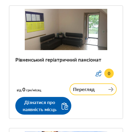
Рівненський геріатричний пансіонат
0
0
Перегляд
від
грн/місяц
Дізнатися про
наявність місць