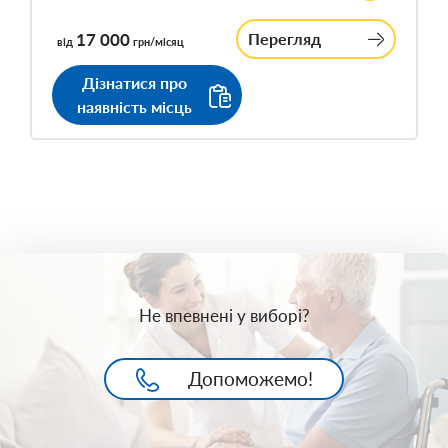
17 000
Перегляд
від
грн/місяц
Дізнатися про
наявність місць
Не впевнені у виборі?
Допоможемо!