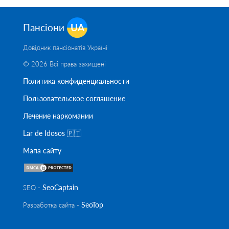
Пансіони
UA
Довідник пансіонатів Україні
© 2026 Всі права захищені
Политика конфиденциальности
Пользовательское соглашение
Лечение наркомании
Lar de Idosos 🇵🇹
Мапа сайту
SeoСaptain
SEO -
SeoTop
Разработка сайта -