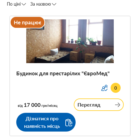
По ціні
За назвою
Не працює
Будинок для престарілих "ЄвроМед"
0
17 000
Перегляд
від
грн/місяц
Дізнатися про
наявність місць