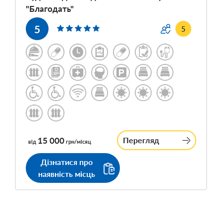
"Благодать"
5
5
15 000
Перегляд
від
грн/місяц
Дізнатися про
наявність місць