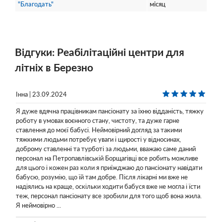
"Благодать"
місяц
Відгуки: Реабілітаційні центри для
літніх в Березно
Інна | 23.09.2024
Я дуже вдячна працівникам пансіонату за їхню відданість, тяжку
роботу в умовах воєнного стану, чистоту, та дуже гарне
ставлення до моєї бабусі. Неймовірний догляд за такими
тяжкими людьми потребує уваги і щирості у відносинах,
доброму ставленні та турботі за людьми, вважаю саме даний
персонал на Петропавлівській Борщагівці все робить можливе
для цього і кожен раз коли я приїжджаю до пансіонату навідати
бабусю, розумію, що їй там добре. Після лікарні ми вже не
надіялись на краще, оскільки ходити бабуся вже не могла і їсти
теж, персонал пансіонату все зробили для того щоб вона жила.
Я неймовірно ...