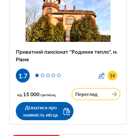
Приватний пансіонат "Родинне тепло", м.
Рівне
1.7
14
15 000
Перегляд
від
грн/місяц
Дізнатися про
наявність місць