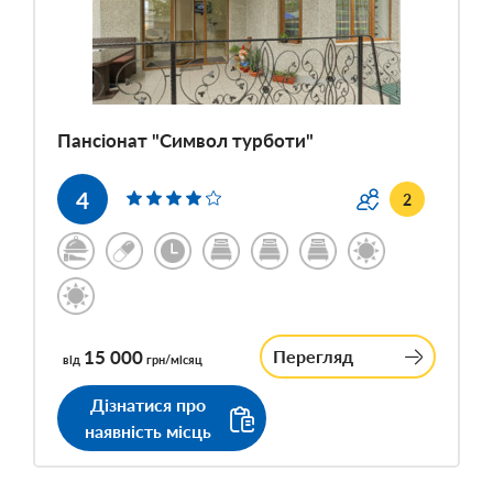
Пансіонат "Символ турботи"
4
2
15 000
Перегляд
від
грн/місяц
Дізнатися про
наявність місць