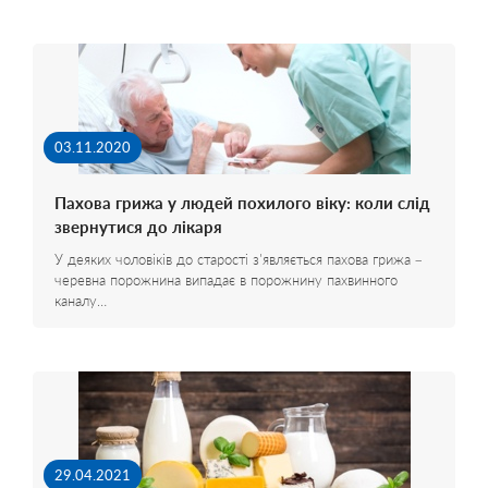
03.11.2020
Пахова грижа у людей похилого віку: коли слід
звернутися до лікаря
У деяких чоловіків до старості з'являється пахова грижа –
черевна порожнина випадає в порожнину пахвинного
каналу…
29.04.2021