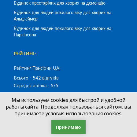
Будинок престарілих для хворих на деменцію
Будинок для людей похилого віку для хворих на
Альцгеймер
Будинок для людей похилого віку для хворих на
Паркінсона
РЕЙТИНГ:
Рейтинг Пансіони UA:
Всього - 542 відгуків
Середня оцінка -
5/5
Мы используем cookies для быстрой и удобной
Замовити дзвінок
работы сайта. Продолжая пользоваться сайтом, вы
принимаете условия использования cookies.
(050)
700-33-83
+38
Принимаю
Фільтр