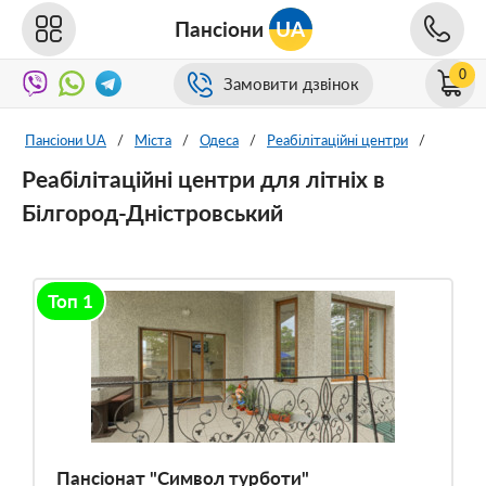
Пансіони
UA
0
Замовити дзвінок
Пансіони UA
/
Міста
/
Одеса
/
Реабілітаційні центри
/
Реабілітаційні центри для літніх в
Білгород-Дністровський
Топ 1
Пансіонат "Символ турботи"