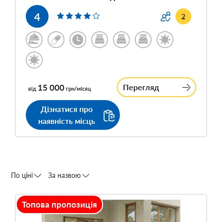
4
2
15 000
Перегляд
від
грн/місяц
Дізнатися про
наявність місць
По ціні
За назвою
Топова пропозиція