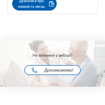
Дізнатися про
наявність місць
Не впевнені у виборі?
Допоможемо!