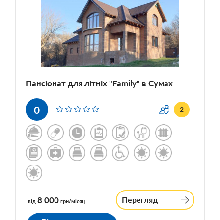
Пансіонат для літніх "Family" в Сумах
0
2
8 000
Перегляд
від
грн/місяц