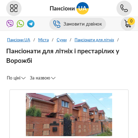
Пансіони
UA
0
Замовити дзвінок
Пансіони UA
/
Міста
/
Суми
/
Пансіонати для літніх
/
Пансіонати для літніх і престарілих у
Ворожбі
По ціні
За назвою