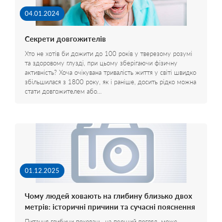
04.01.2024
Секрети довгожителів
Хто не хотів би дожити до 100 років у тверезому розумі
та здоровому глузді, при цьому зберігаючи фізичну
активність? Хоча очікувана тривалість життя у світі швидко
збільшилася з 1800 року, як і раніше, досить рідко можна
стати довгожителем або…
01.12.2025
Чому людей ховають на глибину близько двох
метрів: історичні причини та сучасні пояснення
Питання глибини поховань, на перший погляд, може