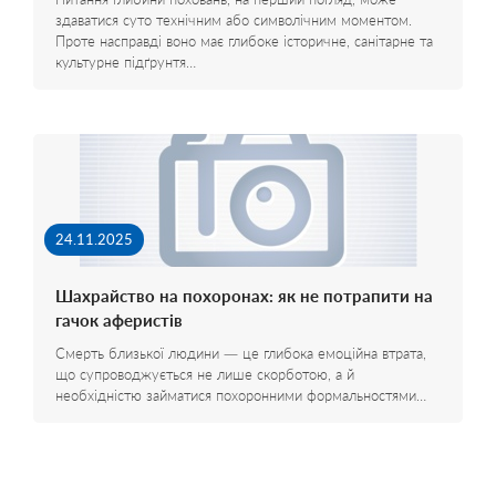
здаватися суто технічним або символічним моментом.
Проте насправді воно має глибоке історичне, санітарне та
культурне підґрунтя…
24.11.2025
Шахрайство на похоронах: як не потрапити на
гачок аферистів
Смерть близької людини — це глибока емоційна втрата,
що супроводжується не лише скорботою, а й
необхідністю займатися похоронними формальностями…