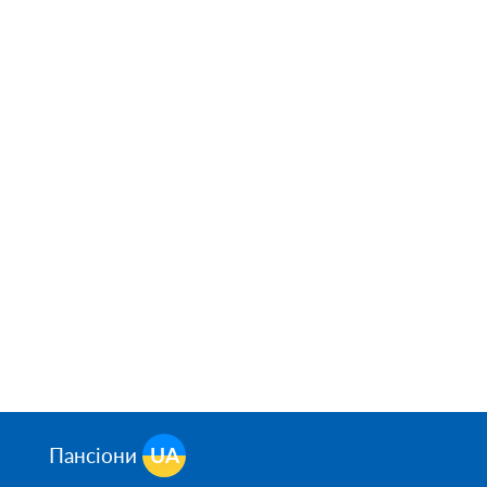
Пансіони
UA