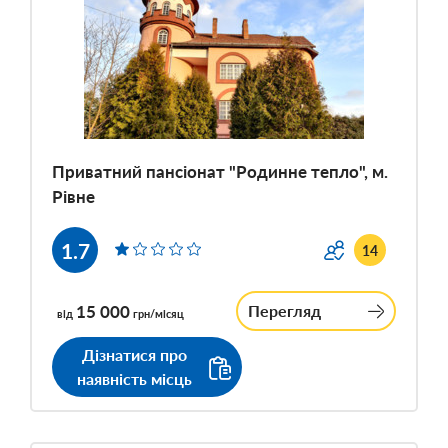
Приватний пансіонат "Родинне тепло", м.
Рівне
1.7
14
15 000
Перегляд
від
грн/місяц
Дізнатися про
наявність місць