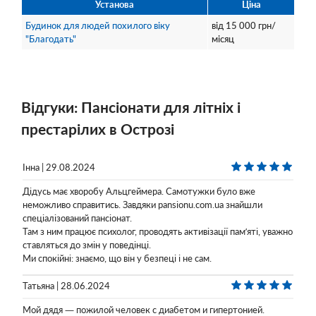
Установа
Ціна
Будинок для людей похилого віку
від
15 000
грн/
"Благодать"
місяц
Відгуки: Пансіонати для літніх і
престарілих в Острозі
Інна | 29.08.2024
Дідусь має хворобу Альцгеймера. Самотужки було вже
неможливо справитись. Завдяки pansionu.com.ua знайшли
спеціалізований пансіонат.
Там з ним працює психолог, проводять активізації пам’яті, уважно
ставляться до змін у поведінці.
Ми спокійні: знаємо, що він у безпеці і не сам.
Татьяна | 28.06.2024
Мой дядя — пожилой человек с диабетом и гипертонией.