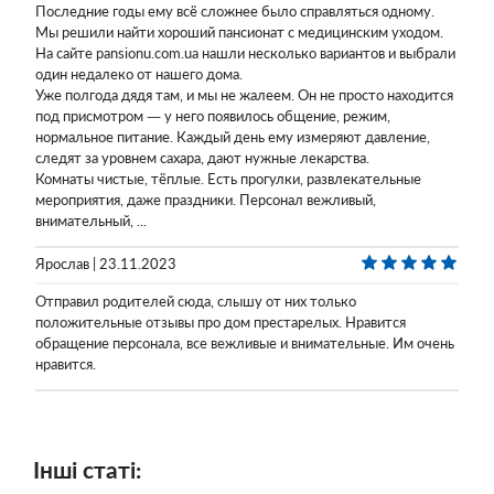
Последние годы ему всё сложнее было справляться одному.
Мы решили найти хороший пансионат с медицинским уходом.
На сайте pansionu.com.ua нашли несколько вариантов и выбрали
один недалеко от нашего дома.
Уже полгода дядя там, и мы не жалеем. Он не просто находится
под присмотром — у него появилось общение, режим,
нормальное питание. Каждый день ему измеряют давление,
следят за уровнем сахара, дают нужные лекарства.
Комнаты чистые, тёплые. Есть прогулки, развлекательные
мероприятия, даже праздники. Персонал вежливый,
внимательный, ...
Ярослав | 23.11.2023
Отправил родителей сюда, слышу от них только
положительные отзывы про дом престарелых. Нравится
обращение персонала, все вежливые и внимательные. Им очень
нравится.
Інші статі: