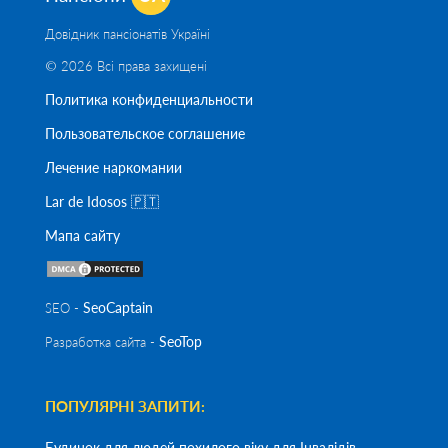
Довідник пансіонатів Україні
© 2026 Всі права захищені
Политика конфиденциальности
Пользовательское соглашение
Лечение наркомании
Lar de Idosos 🇵🇹
Мапа сайту
SeoСaptain
SEO -
SeoTop
Разработка сайта -
ПОПУЛЯРНІ ЗАПИТИ:
Будинок для людей похилого віку для Інвалідів-