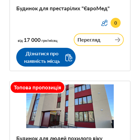
Будинок для престарілих "ЄвроМед"
0
17 000
Перегляд
від
грн/місяц
Дізнатися про
наявність місць
Топова пропозиція
Будинок для людей похилого віку