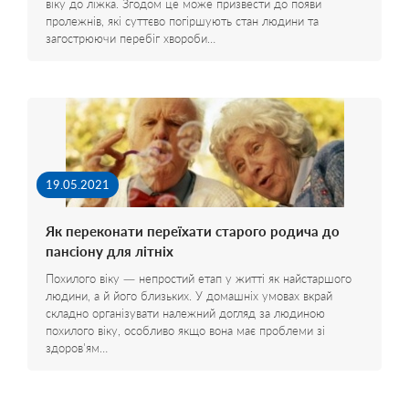
віку до ліжка. Згодом це може призвести до появи
пролежнів, які суттєво погіршують стан людини та
загострюючи перебіг хвороби…
19.05.2021
Як переконати переїхати старого родича до
пансіону для літніх
Похилого віку — непростий етап у житті як найстаршого
людини, а й його близьких. У домашніх умовах вкрай
складно організувати належний догляд за людиною
похилого віку, особливо якщо вона має проблеми зі
здоров'ям…