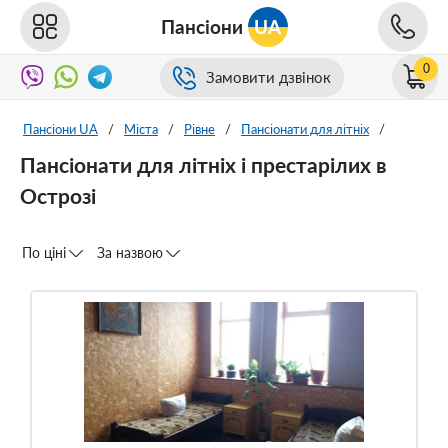
Пансіони
UA
0
Замовити дзвінок
Пансіони UA
/
Міста
/
Рівне
/
Пансіонати для літніх
/
Пансіонати для літніх і престарілих в
Острозі
По ціні
За назвою