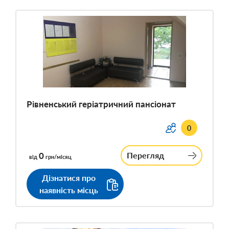
Рівненський геріатричний пансіонат
0
0
Перегляд
від
грн/місяц
Дізнатися про
наявність місць