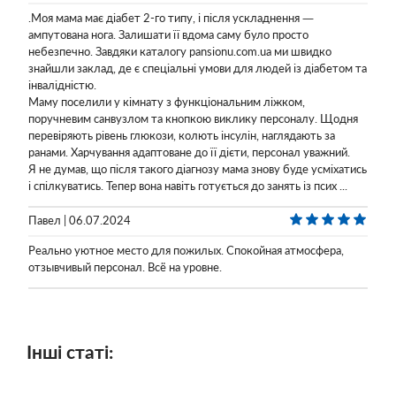
.Моя мама має діабет 2-го типу, і після ускладнення —
ампутована нога. Залишати її вдома саму було просто
небезпечно. Завдяки каталогу pansionu.com.ua ми швидко
знайшли заклад, де є спеціальні умови для людей із діабетом та
інвалідністю.
Маму поселили у кімнату з функціональним ліжком,
поручневим санвузлом та кнопкою виклику персоналу. Щодня
перевіряють рівень глюкози, колють інсулін, наглядають за
ранами. Харчування адаптоване до її дієти, персонал уважний.
Я не думав, що після такого діагнозу мама знову буде усміхатись
і спілкуватись. Тепер вона навіть готується до занять із псих ...
Павел | 06.07.2024
Реально уютное место для пожилых. Спокойная атмосфера,
отзывчивый персонал. Всё на уровне.
Інші статі: