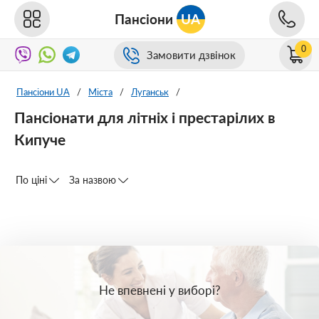
Пансіони
UA
0
Замовити дзвінок
Пансіони UA
/
Міста
/
Луганськ
/
Пансіонати для літніх і престарілих в
Кипуче
По ціні
За назвою
Не впевнені у виборі?