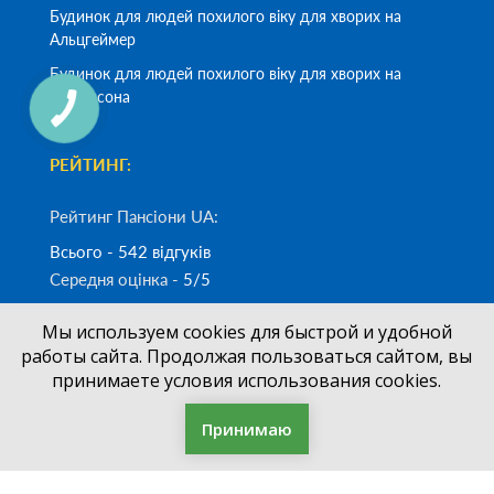
Будинок для людей похилого віку для хворих на
Альцгеймер
Будинок для людей похилого віку для хворих на
Паркінсона
РЕЙТИНГ:
Рейтинг Пансіони UA:
Всього - 542 відгуків
Середня оцінка -
5/5
Мы используем cookies для быстрой и удобной
Замовити дзвінок
работы сайта. Продолжая пользоваться сайтом, вы
принимаете условия использования cookies.
(050)
700-33-83
+38
Принимаю
Фільтр