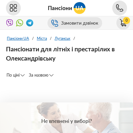
Пансіони
UA
0
Замовити дзвінок
Пансіони UA
/
Міста
/
Луганськ
/
Пансіонати для літніх і престарілих в
Олександрівську
По ціні
За назвою
Не впевнені у виборі?