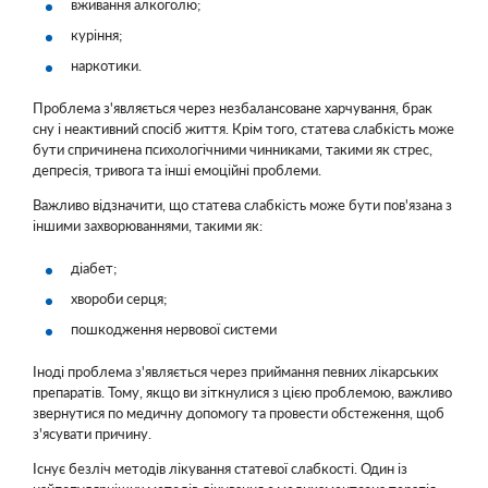
вживання алкоголю;
куріння;
наркотики.
Проблема з'являється через незбалансоване харчування, брак
сну і неактивний спосіб життя. Крім того, статева слабкість може
бути спричинена психологічними чинниками, такими як стрес,
депресія, тривога та інші емоційні проблеми.
Важливо відзначити, що статева слабкість може бути пов'язана з
іншими захворюваннями, такими як:
діабет;
хвороби серця;
пошкодження нервової системи
Іноді проблема з'являється через приймання певних лікарських
препаратів. Тому, якщо ви зіткнулися з цією проблемою, важливо
звернутися по медичну допомогу та провести обстеження, щоб
з'ясувати причину.
Існує безліч методів лікування статевої слабкості. Один із