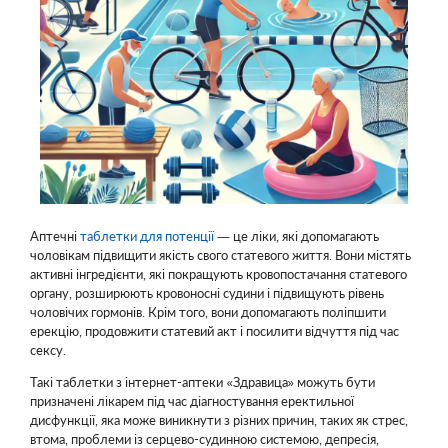
Аптечні
таблетки для потенції
— це ліки, які допомагають
чоловікам підвищити якість свого статевого життя. Вони містять
активні інгредієнти, які покращують кровопостачання статевого
органу, розширюють кровоносні судини і підвищують рівень
чоловічих гормонів. Крім того, вони допомагають поліпшити
ерекцію, продовжити статевий акт і посилити відчуття під час
сексу.
Такі таблетки з інтернет-аптеки «Здравица» можуть бути
призначені лікарем під час діагностування еректильної
дисфункції, яка може виникнути з різних причин, таких як стрес,
втома, проблеми із серцево-судинною системою, депресія,