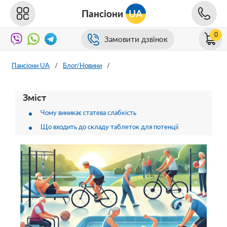
Пансіони
UA
0
Замовити дзвінок
Пансіони UA
/
Блог/Новини
/
Зміст
Чому виникає статева слабкість
Що входить до складу таблеток для потенції