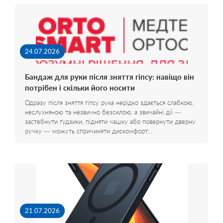
24.07.2026
Бандаж для руки після зняття гіпсу: навіщо він
потрібен і скільки його носити
Одразу після зняття гіпсу рука нерідко здається слабкою,
неслухняною та незвично безсилою, а звичайні дії —
застебнути ґудзики, підняти чашку або повернути дверну
ручку — можуть спричиняти дискомфорт…
21.07.2026