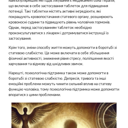
найпопулярніших методів лікування є медикаментозна терапія,
що включає в себе застосування таблеток для підвищення
потенції. Такі таблетки містять активні інгредієнти, які
покращують кровопостачання статевого органу, розширюють
кровоносні судини та підвищують рівень чоловічих гормонів.
Однак, перед застосуванням таблеток необхідно
проконсультуватися з лікарем і дотримуватися інструкції із
застосування.
Крім того, зміни способу життя можуть допомогти в боротьбі зі
статевою слабкістю. Це може включати в себе збільшення
фізичної активності, зниження рівня стресу, поліпшення якості
харчування та відмову від шкідливих звичок.
Нарешті, психологічна підтримка також може допомогти в
боротьбі зі статевою слабкістю. Депресія, тривога та інші
емоційні проблеми можуть чинити сильний вплив на статеву
функцію чоловіка, тому психологічна підтримка може допомогти
впоратися з цими проблемами.