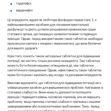
тадалафіл,
варденафіл.
Ці інгредієнти, відомі як інгібітори фосфодіестерази типу 5, є
найпоширенішими засобами для лікування еректильної
дисфункції та діють шляхом розширення кровоносних судин
статевого органа, що покращує кровопостачання та підвищує
ерекцію. Однак, перед використанням таких таблеток необхідно
проконсультуватися з лікарем і переконатися, що вони безпечні
для вашого здоров'я.
Крім того, існують також натуральні таблетки для підвищення
потенції, які містять тільки рослинні інгредієнти. Такі таблетки
можуть бути безпечнішими і м'якшими в дії, ніж таблетки
синтетичного походження. Однак, ефективність таких таблеток
може бути різна і залежить від складу та дозування інгредієнтів.
Важливо відзначити, що таблетки для підвищення потенції не є
універсальним засобом для вирішення всіх проблем, пов'язаних зі
статевою слабкістю. Вони можуть допомогти поліпшити
ерекцію і підвищити рівень чоловічих гормонів, але не вирішать
проблему, якщо причина статевої слабкості пов'язана з іншими
захворюваннями або психологічними проблемами. Тому, перед