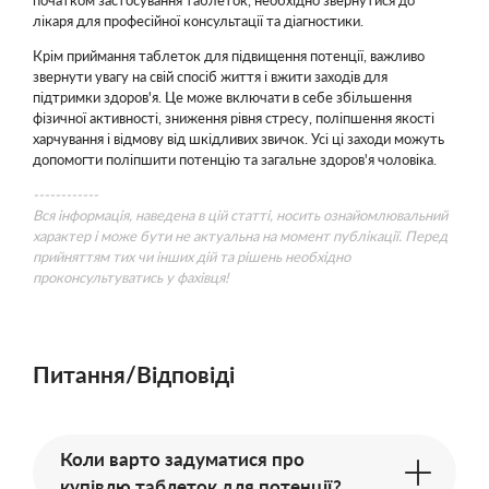
початком застосування таблеток, необхідно звернутися до
лікаря для професійної консультації та діагностики.
Крім приймання таблеток для підвищення потенції, важливо
звернути увагу на свій спосіб життя і вжити заходів для
підтримки здоров'я. Це може включати в себе збільшення
фізичної активності, зниження рівня стресу, поліпшення якості
харчування і відмову від шкідливих звичок. Усі ці заходи можуть
допомогти поліпшити потенцію та загальне здоров'я чоловіка.
------------
Вся інформація, наведена в цій статті, носить ознайомлювальний
характер і може бути не актуальна на момент публікації. Перед
прийняттям тих чи інших дій та рішень необхідно
проконсультуватись у фахівця!
Питання/Відповіді
Коли варто задуматися про
купівлю таблеток для потенції?