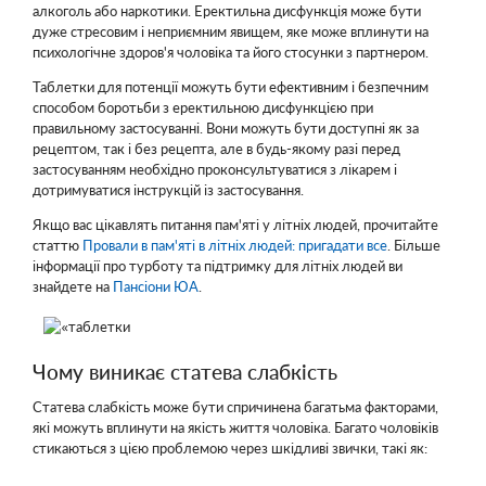
алкоголь або наркотики. Еректильна дисфункція може бути
дуже стресовим і неприємним явищем, яке може вплинути на
психологічне здоров'я чоловіка та його стосунки з партнером.
Таблетки для потенції можуть бути ефективним і безпечним
способом боротьби з еректильною дисфункцією при
правильному застосуванні. Вони можуть бути доступні як за
рецептом, так і без рецепта, але в будь-якому разі перед
застосуванням необхідно проконсультуватися з лікарем і
дотримуватися інструкцій із застосування.
Якщо вас цікавлять питання пам'яті у літніх людей, прочитайте
статтю
Провали в пам'яті в літніх людей: пригадати все
. Більше
інформації про турботу та підтримку для літніх людей ви
знайдете на
Пансіони ЮА
.
Чому виникає статева слабкість
Статева слабкість може бути спричинена багатьма факторами,
які можуть вплинути на якість життя чоловіка. Багато чоловіків
стикаються з цією проблемою через шкідливі звички, такі як: