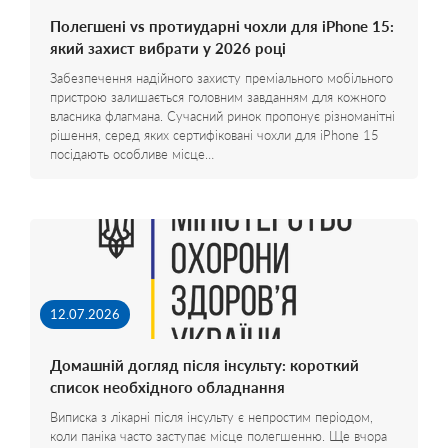
Полегшені vs протиударні чохли для iPhone 15:
який захист вибрати у 2026 році
Забезпечення надійного захисту преміального мобільного
пристрою залишається головним завданням для кожного
власника флагмана. Сучасний ринок пропонує різноманітні
рішення, серед яких сертифіковані чохли для iPhone 15
посідають особливе місце…
12.07.2026
Домашній догляд після інсульту: короткий
список необхідного обладнання
Виписка з лікарні після інсульту є непростим періодом,
коли паніка часто заступає місце полегшенню. Ще вчора