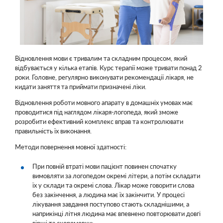
Відновлення мови є тривалим та складним процесом, який
відбувається у кілька етапів. Курс терапії може тривати понад 2
роки. Головне, регулярно виконувати рекомендації лікаря, не
кидати заняття та приймати призначені ліки.
Відновлення роботи мовного апарату в домашніх умовах має
проводитися під наглядом лікаря-логопеда, який зможе
розробити ефективний комплекс вправ та контролювати
правильність їх виконання.
Методи повернення мовної здатності:
При повній втраті мови пацієнт повинен спочатку
вимовляти за логопедом окремі літери, а потім складати
їх у склади та окремі слова. Лікар може говорити слова
без закінчення, а людина має їх закінчити. У процесі
лікування завдання поступово стають складнішими, а
наприкінці літня людина має впевнено повторювати довгі