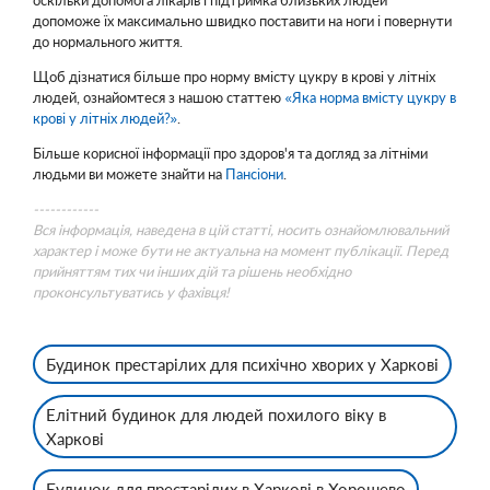
оскільки допомога лікарів і підтримка близьких людей
допоможе їх максимально швидко поставити на ноги і повернути
до нормального життя.
Щоб дізнатися більше про норму вмісту цукру в крові у літніх
людей, ознайомтеся з нашою статтею
«Яка норма вмісту цукру в
крові у літніх людей?»
.
Більше корисної інформації про здоров'я та догляд за літніми
людьми ви можете знайти на
Пансіони
.
------------
Вся інформація, наведена в цій статті, носить ознайомлювальний
характер і може бути не актуальна на момент публікації. Перед
прийняттям тих чи інших дій та рішень необхідно
проконсультуватись у фахівця!
Будинок престарілих для психічно хворих у Харкові
Елітний будинок для людей похилого віку в
Харкові
Будинок для престарілих в Харкові в Хорошево