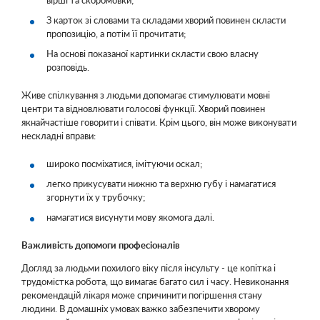
вірші та скоромовки;
З карток зі словами та складами хворий повинен скласти
пропозицію, а потім її прочитати;
На основі показаної картинки скласти свою власну
розповідь.
Живе спілкування з людьми допомагає стимулювати мовні
центри та відновлювати голосові функції. Хворий повинен
якнайчастіше говорити і співати. Крім цього, він може виконувати
нескладні вправи:
широко посміхатися, імітуючи оскал;
легко прикусувати нижню та верхню губу і намагатися
згорнути їх у трубочку;
намагатися висунути мову якомога далі.
Важливість допомоги професіоналів
Догляд за людьми похилого віку після інсульту - це копітка і
трудомістка робота, що вимагає багато сил і часу. Невиконання
рекомендацій лікаря може спричинити погіршення стану
людини. В домашніх умовах важко забезпечити хворому