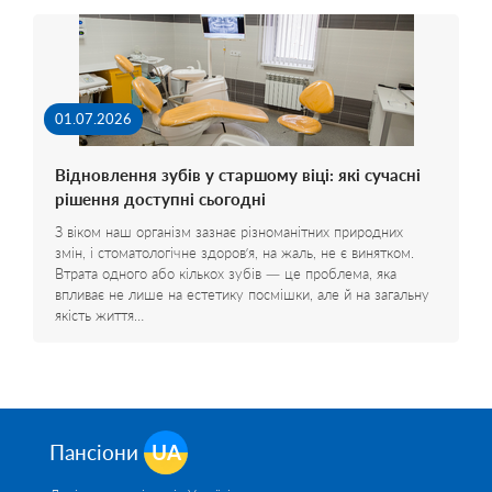
01.07.2026
Відновлення зубів у старшому віці: які сучасні
рішення доступні сьогодні
З віком наш організм зазнає різноманітних природних
змін, і стоматологічне здоров’я, на жаль, не є винятком.
Втрата одного або кількох зубів — це проблема, яка
впливає не лише на естетику посмішки, але й на загальну
якість життя…
Пансіони
UA