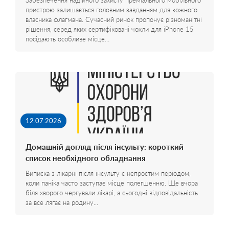
Забезпечення надійного захисту преміального мобільного
пристрою залишається головним завданням для кожного
власника флагмана. Сучасний ринок пропонує різноманітні
рішення, серед яких сертифіковані чохли для iPhone 15
посідають особливе місце…
12.07.2026
Домашній догляд після інсульту: короткий
список необхідного обладнання
Виписка з лікарні після інсульту є непростим періодом,
коли паніка часто заступає місце полегшенню. Ще вчора
біля хворого чергували лікарі, а сьогодні відповідальність
за все лягає на родину…