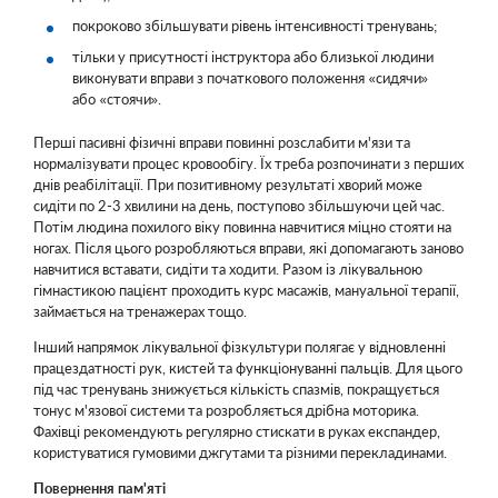
покроково збільшувати рівень інтенсивності тренувань;
тільки у присутності інструктора або близької людини
виконувати вправи з початкового положення «сидячи»
або «стоячи».
Перші пасивні фізичні вправи повинні розслабити м'язи та
нормалізувати процес кровообігу. Їх треба розпочинати з перших
днів реабілітації. При позитивному результаті хворий може
сидіти по 2-3 хвилини на день, поступово збільшуючи цей час.
Потім людина похилого віку повинна навчитися міцно стояти на
ногах. Після цього розробляються вправи, які допомагають заново
навчитися вставати, сидіти та ходити. Разом із лікувальною
гімнастикою пацієнт проходить курс масажів, мануальної терапії,
займається на тренажерах тощо.
Інший напрямок лікувальної фізкультури полягає у відновленні
працездатності рук, кистей та функціонуванні пальців. Для цього
під час тренувань знижується кількість спазмів, покращується
тонус м'язової системи та розробляється дрібна моторика.
Фахівці рекомендують регулярно стискати в руках експандер,
користуватися гумовими джгутами та різними перекладинами.
Повернення пам'яті