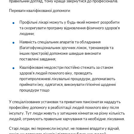
правильний догляд, тому краще звернутися до професіоналів.
Переваги кваліфікованої допомоги:
Профільні лікарі можуть у будь-який момент розробити
та скоригувати програму відновлення фізичного здоров'я
людини;
Наявність спеціальних апаратів та обладнання
(багатофункціональних зручних ліжок, тренажерів та
інших пристроїв) допоможе швидше виконати
поставлені завдання;
Кваліфіковані медсестри постійно стежать за станом
здоров'я людей похилого віку, проводять
протипролежневі лікувальні процедури, допомагають
приймати їжу, одягатися, виконувати гігієнічні щоденні
процедури тощо
У спеціалізованих установах та приватних пансіонатах нададуть
професійну допомогу в реабілітації людей похилого віку після
інсульту. Тут люди живуть у затишних кімнатах на різну кількість
людей, отримують правильне харчування та необхідне лікування.
Старі люди, які перенесли інсульт, не повинні впадати у відчай,