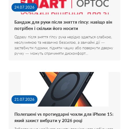
24.07.2026
Бандаж для руки після зняття гіпсу: навіщо він
потрібен і скільки його носити
Одразу після зняття гіпсу рука нерідко здається слабкою,
неслухняною та незвично безсилою, а звичайні дії —
застебнути ґудзики, підняти чашку або повернути дверну
ручку — можуть спричиняти дискомфорт…
21.07.2026
Полегшені vs протиударні чохли для iPhone 15:
який захист вибрати у 2026 році