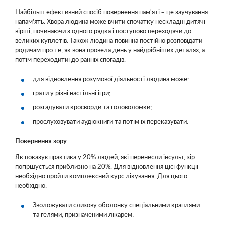
Найбільш ефективний спосіб повернення пам'яті – це заучування
напам'ять. Хвора людина може вчити спочатку нескладні дитячі
вірші, починаючи з одного рядка і поступово переходячи до
великих куплетів. Також людина повинна постійно розповідати
родичам про те, як вона провела день у найдрібніших деталях, а
потім переходитиі до ранніх спогадів.
для відновлення розумової діяльності людина може:
грати у різні настільні ігри;
розгадувати кросворди та головоломки;
прослуховувати аудіокниги та потім їх переказувати.
Повернення зору
Як показує практика у 20% людей, які перенесли інсульт, зір
погіршується приблизно на 20%. Для відновлення цієї функції
необхідно пройти комплексний курс лікування. Для цього
необхідно:
Зволожувати слизову оболонку спеціальними краплями
та гелями, призначеними лікарем;