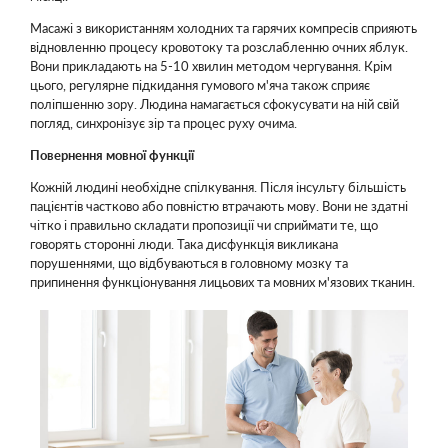
Масажі з використанням холодних та гарячих компресів сприяють
відновленню процесу кровотоку та розслабленню очних яблук.
Вони прикладають на 5-10 хвилин методом чергування. Крім
цього, регулярне підкидання гумового м'яча також сприяє
поліпшенню зору. Людина намагається сфокусувати на ній свій
погляд, синхронізує зір та процес руху очима.
Повернення мовної функції
Кожній людині необхідне спілкування. Після інсульту більшість
пацієнтів частково або повністю втрачають мову. Вони не здатні
чітко і правильно складати пропозиції чи сприймати те, що
говорять сторонні люди. Така дисфункція викликана
порушеннями, що відбуваються в головному мозку та
припинення функціонування лицьових та мовних м'язових тканин.