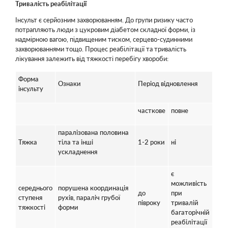
Тривалість реабілітації
Інсульт є серйозним захворюванням. До групи ризику часто
потрапляють люди з цукровим діабетом складної форми, із
надмірною вагою, підвищеним тиском, серцево-судинними
захворюваннями тощо. Процес реабілітації та тривалість
лікування залежить від тяжкості перебігу хвороби:
Форма
Ознаки
Період відновлення
інсульту
часткове
повне
паралізована половина
Тяжка
тіла та інші
1-2 роки
ні
ускладнення
є
можливість
середнього
порушена координація
до
при
ступеня
рухів, параліч грубої
півроку
тривалій
тяжкості
форми
багаторічній
реабілітації