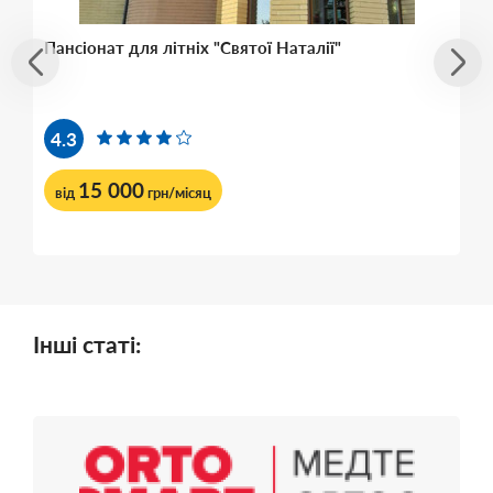
Пансіонат для літніх "Святої Наталії"
4.3
15 000
від
грн/місяц
Інші статі: