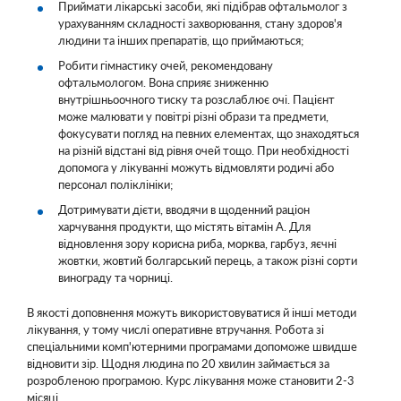
Приймати лікарські засоби, які підібрав офтальмолог з
урахуванням складності захворювання, стану здоров'я
людини та інших препаратів, що приймаються;
Робити гімнастику очей, рекомендовану
офтальмологом. Вона сприяє зниженню
внутрішньоочного тиску та розслаблює очі. Пацієнт
може малювати у повітрі різні образи та предмети,
фокусувати погляд на певних елементах, що знаходяться
на різній відстані від рівня очей тощо. При необхідності
допомога у лікуванні можуть відмовляти родичі або
персонал поліклініки;
Дотримувати дієти, вводячи в щоденний раціон
харчування продукти, що містять вітамін А. Для
відновлення зору корисна риба, морква, гарбуз, яєчні
жовтки, жовтий болгарський перець, а також різні сорти
винограду та чорниці.
В якості доповнення можуть використовуватися й інші методи
лікування, у тому числі оперативне втручання. Робота зі
спеціальними комп'ютерними програмами допоможе швидше
відновити зір. Щодня людина по 20 хвилин займається за
розробленою програмою. Курс лікування може становити 2-3
місяці.