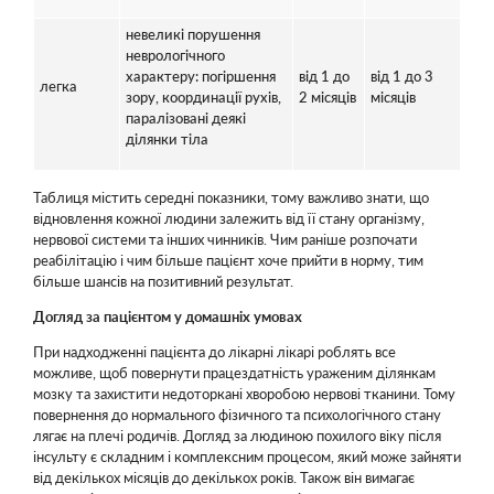
невеликі порушення
неврологічного
характеру: погіршення
від 1 до
від 1 до 3
легка
зору, координації рухів,
2 місяців
місяців
паралізовані деякі
ділянки тіла
Таблиця містить середні показники, тому важливо знати, що
відновлення кожної людини залежить від її стану організму,
нервової системи та інших чинників. Чим раніше розпочати
реабілітацію і чим більше пацієнт хоче прийти в норму, тим
більше шансів на позитивний результат.
Догляд за пацієнтом у домашніх умовах
При надходженні пацієнта до лікарні лікарі роблять все
можливе, щоб повернути працездатність ураженим ділянкам
мозку та захистити недоторкані хворобою нервові тканини. Тому
повернення до нормального фізичного та психологічного стану
лягає на плечі родичів. Догляд за людиною похилого віку після
інсульту є складним і комплексним процесом, який може зайняти
від декількох місяців до декількох років. Також він вимагає