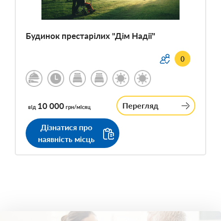
Будинок престарілих "Дім Надії"
0
10 000
Перегляд
від
грн/місяц
Дізнатися про
наявність місць