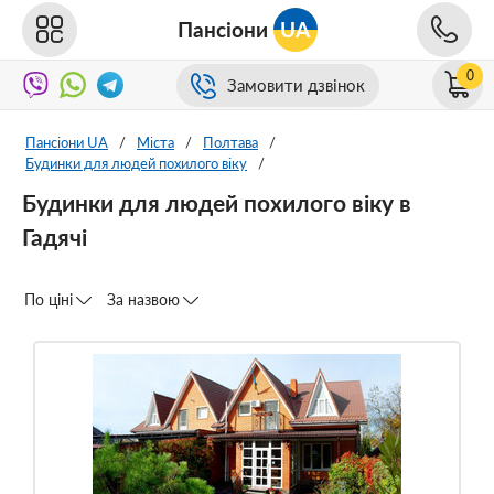
Пансіони
UA
0
Замовити дзвінок
Пансіони UA
/
Міста
/
Полтава
/
Будинки для людей похилого віку
/
Будинки для людей похилого віку в
Гадячі
По ціні
За назвою