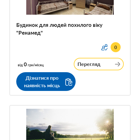
Будинок для людей похилого віку
"Ренамед"
0
0
Перегляд
від
грн/місяц
Дізнатися про
наявність місць