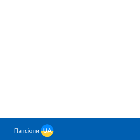
Пансіони
UA