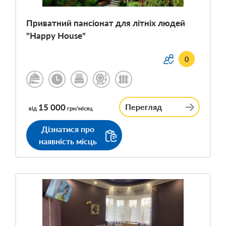
Приватний пансіонат для літніх людей
"Happy House"
0
15 000
Перегляд
від
грн/місяц
Дізнатися про
наявність місць