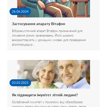
26.06.2024
Застосування апарату Вітафон
Віброакустичний апарат Вітафон призначений для
лікування різних захворювань. Його широко
використовують у домашніх умовах для проведення
фізіопроцедур…
03.03.2021
Як підвищити імунітет літній людині?
Ослаблений імунітет у похилому віці обеззброює
організм перед вірусами та інфекціями. Навіть легке