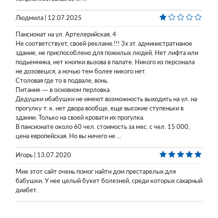
Людмила | 12.07.2025
Пансионат на ул. Артелерийская, 4
Не соответствует, своей рекламе.!!! 3х эт. администратианое
здание, не приспособлено для пожилых людей. Нет лифта или
подьемника, нет кнопки вызова в палате. Никого из персонала
не дозовешся, а ночью тем более никого нет.
Столовая где то в подвале, вонь.
Питание — в основном перловка.
Дедушки ибабушки не имеют возможность выходить на ул. на
прогулку т. к. нет двора вообще, еще высокие ступеньки в
здании. Только на своей кровати их прогулка.
В пансионате около 60 чел. стоимость за мес. с чел. 15 000,
цена европейская. Но вы ничего не ...
Игорь | 13.07.2020
Мне этот сайт очень помог найти дом престарелых для
бабушки. У нее целый букет болезней, среди которых сахарный
диабет.