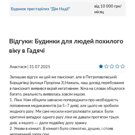
від
10 000
грн/
Будинок престарілих "Дім Надії"
місяц
Відгуки: Будинки для людей похилого
віку в Гадячі
Анастасія | 31.07.2025
Залишаю відгук на цей же пансіонат, але в Петропавлівській
Борщагівці (вулиця Прорізна 3).Нажаль, наш досвід перебування
в пансіонаті виявився вкрай негативним. Хоча на словах обіцялося
багато, реальність виявилась зовсім іншою.
1. Ліки. Нам обіцяли завчасно попереджати про необхідність
поповнення медикаментів (за 5–7 днів), але цього не зробили
жодного разу. Ми самі мусили контролювати запаси. Були
критичні випадки: одного разу ліки не давали протягом трьох
днів, а іншого — дали подвійну дозу зранку.
2. Умови в кімнаті. В кімнаті було спекотно, душно, і стояв
неприємний запах сечі. ...