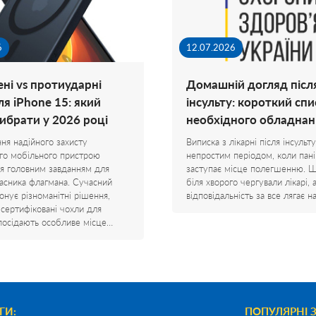
6
12.07.2026
ні vs протиударні
Домашній догляд післ
ля iPhone 15: який
інсульту: короткий спи
вибрати у 2026 році
необхідного обладнан
ня надійного захисту
Виписка з лікарні після інсульту
го мобільного пристрою
непростим періодом, коли пані
я головним завданням для
заступає місце полегшенню. 
асника флагмана. Сучасний
біля хворого чергували лікарі, 
онує різноманітні рішення,
відповідальність за все лягає 
 сертифіковані чохли для
посідають особливе місце…
ГИ:
ПОПУЛЯРНІ 