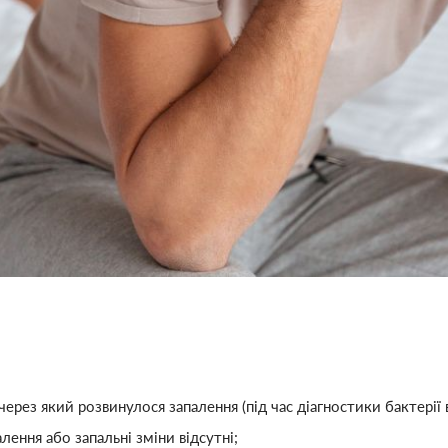
ез який розвинулося запалення (під час діагностики бактерії в
ення або запальні зміни відсутні;