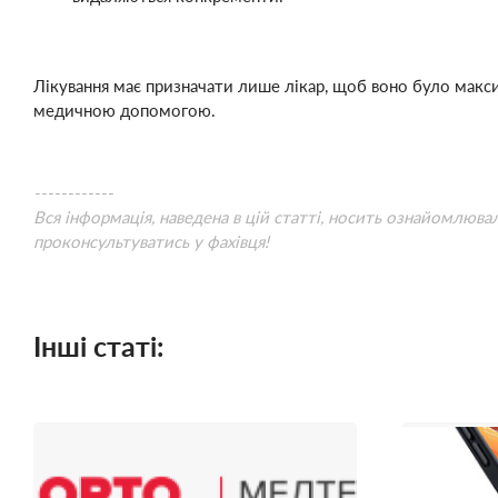
Лікування має призначати лише лікар, щоб воно було макс
медичною допомогою.
------------
Вся інформація, наведена в цій статті, носить ознайомлюва
проконсультуватись у фахівця!
Інші статі: