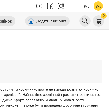
Рус
Укр
0
звінок
Додати пансіонат
гострим та хронічним, проте не завжди розвитку хронічної
я хронізації. Найчастіше хронічний простатит розвивається
ликий дискомфорт, позбавляючи людину можливості
 комплексне — може бути проведено хірургічне втручання,