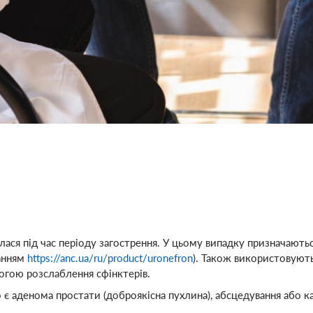
ся під час періоду загострення. У цьому випадку призначають
анням
https://anc.ua/ru/product/uronefron
). Також використовуют
огою розслаблення сфінктерів.
 є аденома простати (доброякісна пухлина), абсцедування або к