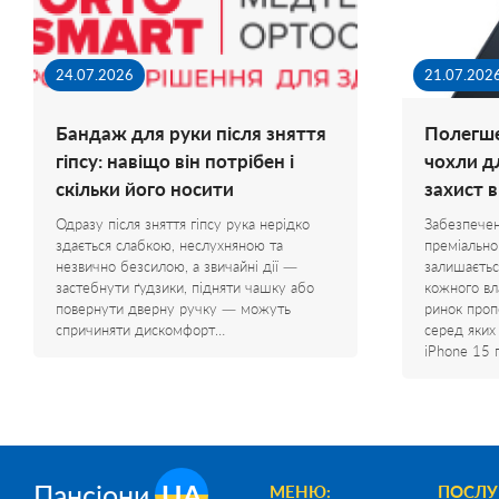
24.07.2026
21.07.202
Бандаж для руки після зняття
Полегше
гіпсу: навіщо він потрібен і
чохли д
скільки його носити
захист 
Одразу після зняття гіпсу рука нерідко
Забезпечен
здається слабкою, неслухняною та
преміально
незвично безсилою, а звичайні дії —
залишаєтьс
застебнути ґудзики, підняти чашку або
кожного вл
повернути дверну ручку — можуть
ринок проп
спричиняти дискомфорт…
серед яких
iPhone 15 
Пансіони
UA
МЕНЮ:
ПОСЛУ