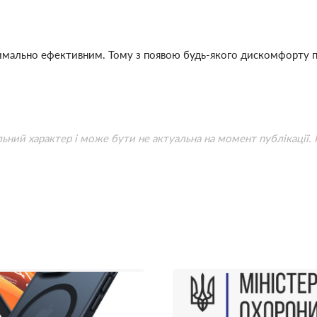
имально ефективним. Тому з появою будь-якого дискомфорту пр
льний характер і може бути не актуальна на момент публікації.