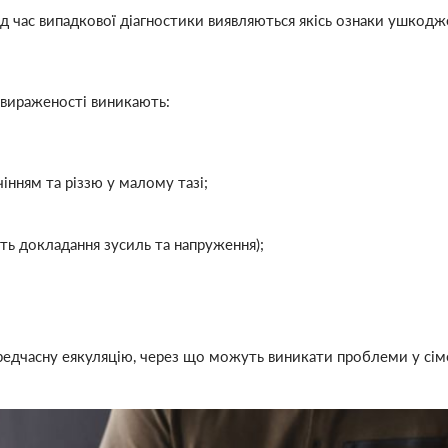
ід час випадкової діагностики виявляються якісь ознаки ушкодж
 вираженості виникають:
інням та різзю у малому тазі;
сть докладання зусиль та напруження);
ередчасну еякуляцію, через що можуть виникати проблеми у сім