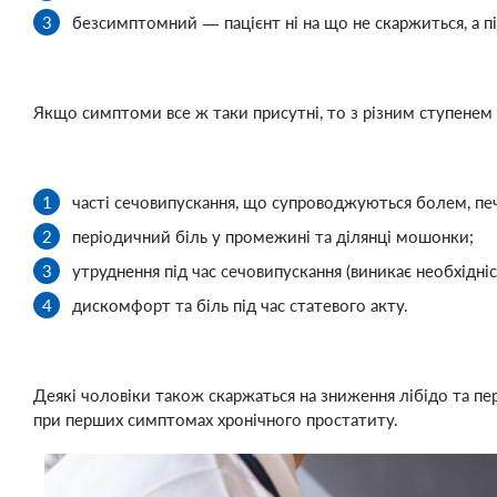
безсимптомний — пацієнт ні на що не скаржиться, а п
Якщо симптоми все ж таки присутні, то з різним ступенем
часті сечовипускання, що супроводжуються болем, печ
періодичний біль у промежині та ділянці мошонки;
утруднення під час сечовипускання (виникає необхідні
дискомфорт та біль під час статевого акту.
Деякі чоловіки також скаржаться на зниження лібідо та п
при перших симптомах хронічного простатиту.