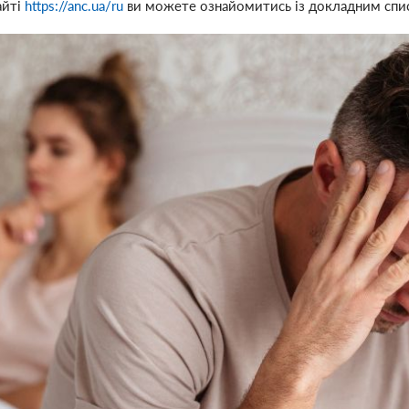
айті
https://anc.ua/ru
ви можете ознайомитись із докладним списк