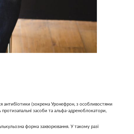
ся антибіотики (зокрема Уронефрон, з особливостями
ь протизапальні засоби та альфа-адреноблокатори,
алькульозна форма захворювання. У такому разі