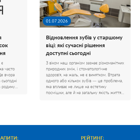
01.07.2026
я
Відновлення зубів у старшому
сок
віці: які сучасні рішення
ня
доступні сьогодні
 є
З віком наш організм зазнає різноманітних
ка часто
природних змін, і стоматологічне
Ще вчора
здоров’я, на жаль, не є винятком. Втрата
а сьогодні
одного або кількох зубів — це проблема,
на родину…
яка впливає не лише на естетику
посмішки, але й на загальну якість життя…
ЗАПИТИ:
РЕЙТИНГ: