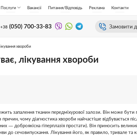
Послуги
Вакансії
Питання/Відповідь
Реклама
Контакти
(050)
700-33-83
Замовити д
+38
ікування хвороби
ває, лікування хвороби
ежить запалення тканин передміхурової залози. Він може бути 
причин, чому діагностика хвороби найчастіше відбувається післ
ед них — доброякісна гіперплазія простати). Він приносить ве
ви до сечовипускання. Лікування його, як правило, тривале та