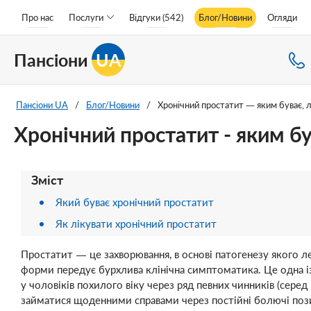
Про нас
Послуги
Відгуки (542)
Блог/Новини
Огляди
Пансіони
UA
Пансіони UA
/
Блог/Новини
/
Хронічний простатит — яким буває, л
Хронічний простатит - яким бу
Зміст
Який буває хронічний простатит
Як лікувати хронічний простатит
Простатит — це захворювання, в основі патогенезу якого л
форми передує бурхлива клінічна симптоматика. Це одна із 
у чоловіків похилого віку через ряд певних чинників (сер
займатися щоденними справами через постійні болючі пози