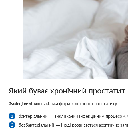
Який буває хронічний простатит
Фахівці виділяють кілька форм хронічного простатиту:
бактеріальний — викликаний інфекційним процесом, чер
безбактеріальний — іноді розвивається асептичне запал