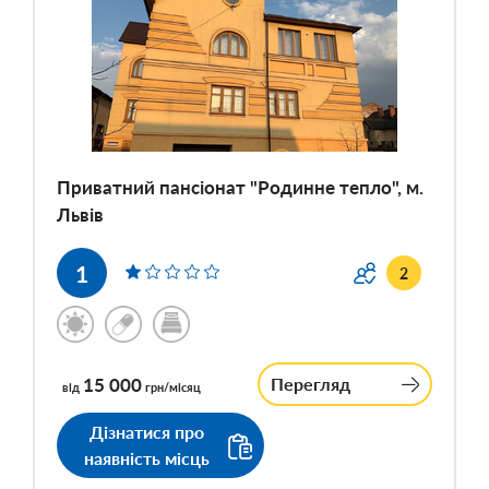
Приватний пансіонат "Родинне тепло", м.
Львів
1
2
15 000
Перегляд
від
грн/місяц
Дізнатися про
наявність місць