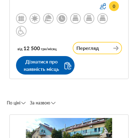
0
12 500
Перегляд
від
грн/місяц
Дізнатися про
наявність місць
По ціні
За назвою