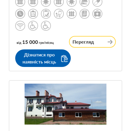
15 000
Перегляд
від
грн/місяц
Дізнатися про
наявність місць