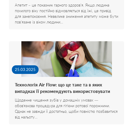
Апетит – це показник гарного здоров'я. Якщо людина
похилого віку постійно відмовляється від їжі, це привід
для занепокоєння. Невелике зниження апетиту може бути
пов'язане із віком людини…
25.03.2025
Технологія Air Flow: що це таке та в яких
випадках її рекомендують використовувати
Щоденне чищення зубів у домашніх умовах —
обов’язкова процедура для гігієни ротової порожнини.
Однак не завжди її достатньо, щоби повністю позбавитися
від нальоту…