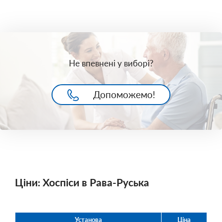
Не впевнені у виборі?
Допоможемо!
Ціни: Хоспіси в Рава-Руська
Установа
Ціна