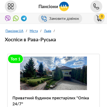
Пансіони
UA
0
Замовити дзвінок
Пансіони UA
/
Міста
/
Львів
/
Хоспіси в Рава-Руська
Топ 1
Приватний будинок престарілих "Опіка
24/7"