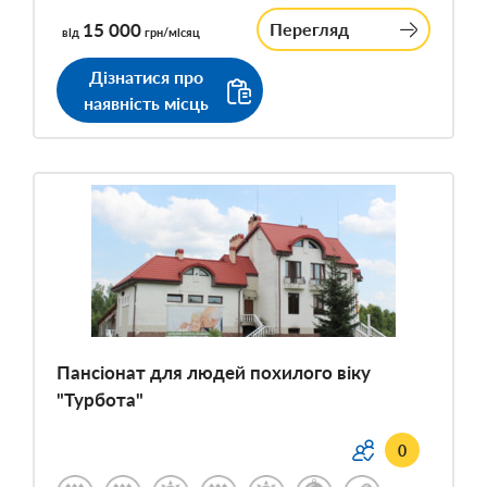
15 000
Перегляд
від
грн/місяц
Дізнатися про
наявність місць
Пансіонат для людей похилого віку
"Турбота"
0