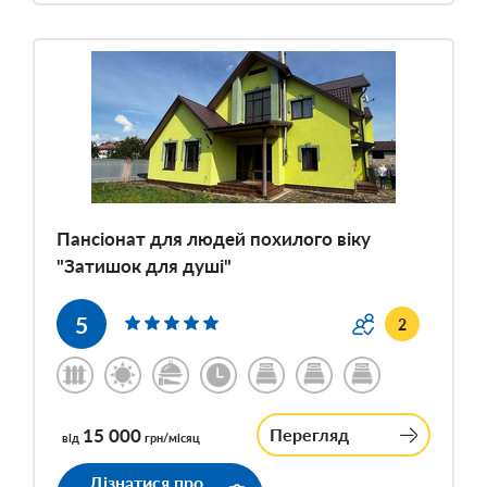
Пансіонат для людей похилого віку
"Затишок для душі"
5
2
15 000
Перегляд
від
грн/місяц
Дізнатися про