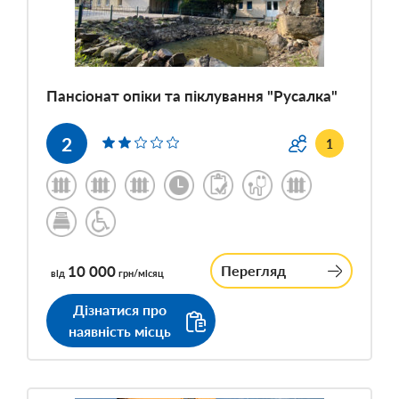
Пансіонат опіки та піклування "Русалка"
2
1
10 000
Перегляд
від
грн/місяц
Дізнатися про
наявність місць