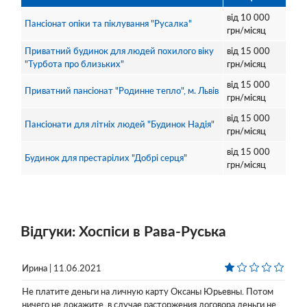
від
10 000
Пансіонат опіки та піклування "Русалка"
грн/місяц
Приватний будинок для людей похилого віку
від
15 000
"Турбота про близьких"
грн/місяц
від
15 000
Приватний пансіонат "Родинне тепло", м. Львів
грн/місяц
від
15 000
Пансіонати для літніх людей "Будинок Надія"
грн/місяц
від
15 000
Будинок для престарілих "Добрі серця"
грн/місяц
Відгуки: Хоспіси в Рава-Руська
Ирина | 11.06.2021
Не платите деньги на личную карту Оксаны Юрьевны. Потом
ничего не докажите, в случае расторжения договора деньги не