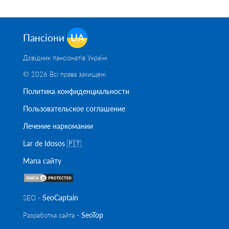
Пансіони
UA
Довідник пансіонатів Україні
© 2026 Всі права захищені
Политика конфиденциальности
Пользовательское соглашение
Лечение наркомании
Lar de Idosos 🇵🇹
Мапа сайту
SeoСaptain
SEO -
SeoTop
Разработка сайта -