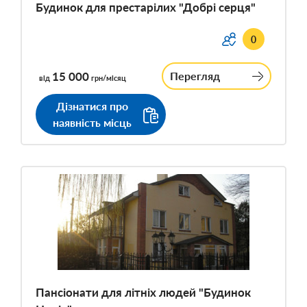
Будинок для престарілих "Добрі серця"
0
15 000
Перегляд
від
грн/місяц
Дізнатися про
наявність місць
Пансіонати для літніх людей "Будинок