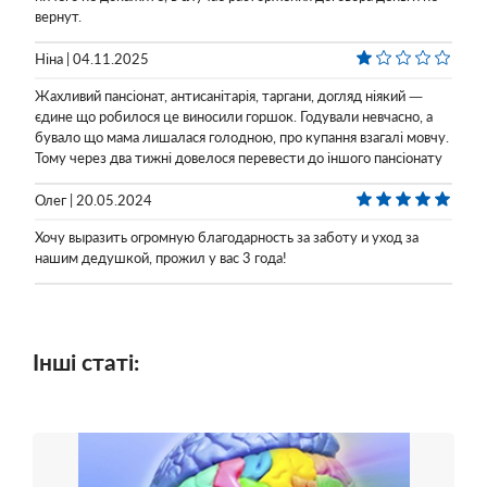
вернут.
Ніна | 04.11.2025
Жахливий пансіонат, антисанітарія, таргани, догляд ніякий —
єдине що робилося це виносили горшок. Годували невчасно, а
бувало що мама лишалася голодною, про купання взагалі мовчу.
Тому через два тижні довелося перевести до іншого пансіонату
Олег | 20.05.2024
Хочу выразить огромную благодарность за заботу и уход за
нашим дедушкой, прожил у вас 3 года!
Інші статі: