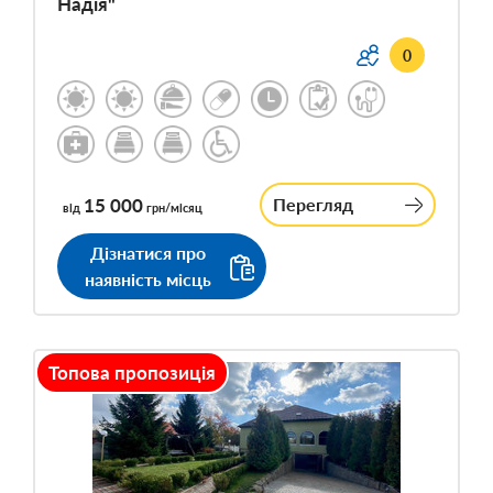
Надія"
0
15 000
Перегляд
від
грн/місяц
Дізнатися про
наявність місць
Топова пропозиція