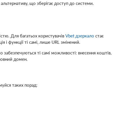
альтернативу, що зберігає доступ до системи.
істю. Для багатьох користувачів
Vbet дзеркало
стає
 і функції ті самі, лише URL змінений.
ло забезпечуються ті самі можливості: внесення коштів,
сновний домен.
уйся таких порад: