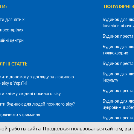
ГИ:
ПОПУЛЯРНІ 
ти для літніх
Будинок для лю
Інвалідів-візочн
престарілих
Будинок преста
ційні центри
Будинок для лю
тяжкохворих
Будинок преста
РНІ СТАТТІ:
Будинок для лю
мити допомогу з догляду за людиною
інсульту
віку в Україні
Будинок престар
ти клізму людині похилого віку
Будинок для лю
ити будинок для людей похилого віку?
цукровим діабе
довічного утримання
Будинок преста
деменцію
мити літню людину в будинок для людей
ной работы сайта. Продолжая пользоваться сайтом, вы 
 віку