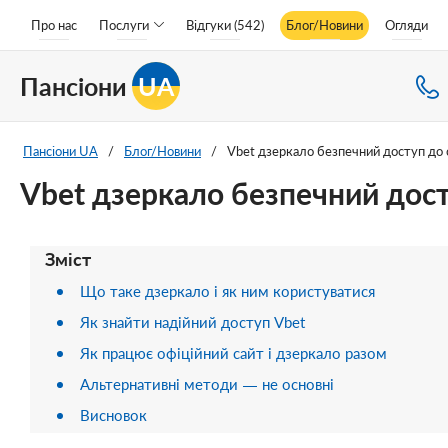
Про нас
Послуги
Відгуки (542)
Блог/Новини
Огляди
Пансіони
UA
Пансіони UA
/
Блог/Новини
/
Vbet дзеркало безпечний доступ до с
Vbet дзеркало безпечний дост
Зміст
Що таке дзеркало і як ним користуватися
Як знайти надійний доступ Vbet
Як працює офіційний сайт і дзеркало разом
Альтернативні методи — не основні
Висновок