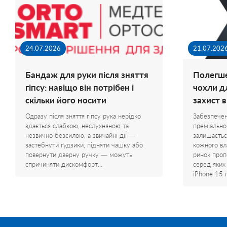
24.07.2026
21.07.202
Бандаж для руки після зняття
Полегше
гіпсу: навіщо він потрібен і
чохли д
скільки його носити
захист 
Одразу після зняття гіпсу рука нерідко
Забезпечен
здається слабкою, неслухняною та
преміально
незвично безсилою, а звичайні дії —
залишаєтьс
застебнути ґудзики, підняти чашку або
кожного вл
повернути дверну ручку — можуть
ринок проп
спричиняти дискомфорт…
серед яких
iPhone 15 