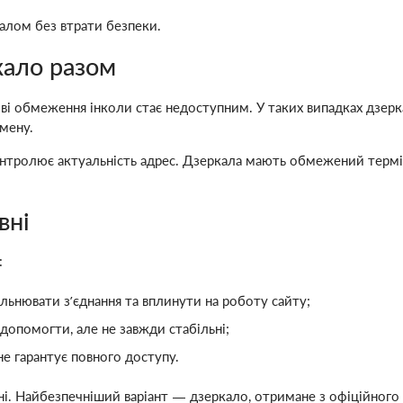
алом без втрати безпеки.
кало разом
иві обмеження інколи стає недоступним. У таких випадках дзе
омену.
контролює актуальність адрес. Дзеркала мають обмежений термі
вні
:
льнювати з’єднання та вплинути на роботу сайту;
опомогти, але не завжди стабільні;
не гарантує повного доступу.
ні. Найбезпечніший варіант — дзеркало, отримане з офіційного