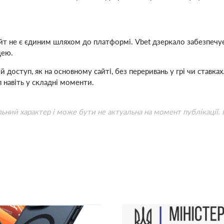
йт не є єдиним шляхом до платформі. Vbet дзеркало забезпечує
цею.
доступ, як на основному сайті, без переривань у грі чи ставка
 навіть у складні моменти.
льний характер і може бути не актуальна на момент публікації.