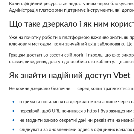
Коли офіційний ресурс стає недоступним через блокування
Адміністрація платформи підтримує інструменти, які допо
Що таке дзеркало і як ним корис
Уже на початку роботи з платформою важливо знати, як пра
ключовим методом, коли звичайний вхід заблоковано. Це то
Гравцям достатньо ввести свій логін і пароль, що вже вико
ставки, виведення, доступ до особистого кабінету. Це альт
Як знайти надійний доступ Vbet
Не кожне дзеркало безпечне — серед копій трапляються ш
отримати посилання на дзеркало можна лише через с
перевіряй, щоб URL починався з https і був захищеним;
не вводити заново секретні дані чи реквізити на незнай
слідкувати за оновленнями адрес в офіційних каналах