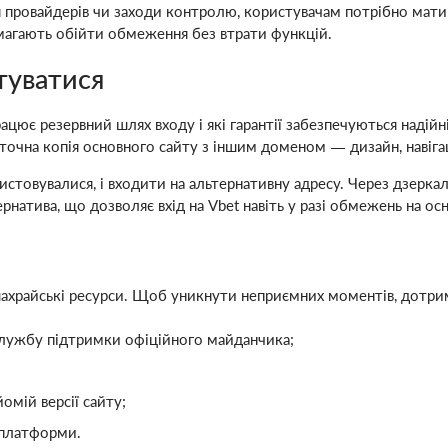
 провайдерів чи заходи контролю, користувачам потрібно мати 
магають обійти обмеження без втрати функцій.
туватися
цює резервний шлях входу і які гарантії забезпечуються надійн
чна копія основного сайту з іншим доменом — дизайн, навігація
ристовувалися, і входити на альтернативну адресу. Через дзерка
ернатива, що дозволяє вхід на Vbet навіть у разі обмежень на о
ахрайські ресурси. Щоб уникнути неприємних моментів, дотрим
лужбу підтримки офіційного майданчика;
омій версії сайту;
 платформи.