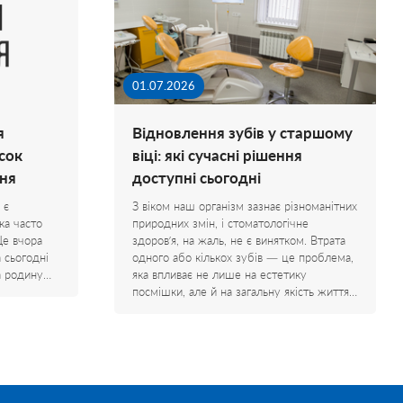
01.07.2026
я
Відновлення зубів у старшому
сок
віці: які сучасні рішення
ня
доступні сьогодні
 є
З віком наш організм зазнає різноманітних
ка часто
природних змін, і стоматологічне
Ще вчора
здоров’я, на жаль, не є винятком. Втрата
а сьогодні
одного або кількох зубів — це проблема,
на родину…
яка впливає не лише на естетику
посмішки, але й на загальну якість життя…