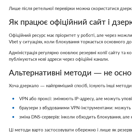
Лише після ретельної перевірки можна скористатися дзерк
Як працює офіційний сайт і дзер
Офіційний ресурс має пріоритет у роботі, але через можл
Vbet у ситуаціях, коли блокування торкається основного д
Адміністрація регулярно оновлює резервні копії сайту та 
публікуються нові адреси через офіційні канали.
Альтернативні методи — не осно
Хоча дзеркало — найпряміший спосіб, існують інші методи
VPN або проксі: змінюють IP-адресу, але можуть упові
браузери з вбудованими VPN-інструментами: можуть д
зміна DNS-серверів: інколи обходить блокування, але 
Ці методи варто застосовувати обережно і лише як резерв