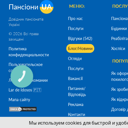
Пансіони
UA
МЕНЮ:
ПОСЛУ
Про нас
Пансіона
Довідник пансіонатів
Україні
Послуги
Будинки 
© 2026 Всі права
Відгуки (542)
Реабіліта
захищені
Блог/Новини
Хоспіси
Политика
конфиденциальности
Огляди
ПОПУЛЯ
Пользовательское
Послуги
соглашение
Як офор
Вакансії
похилого 
Лечение наркомании
Питання/
Як зроби
Lar de Idosos 🇵🇹
Відповідь
Як відкр
Мапа сайту
Реклама
Договір 
Контакти
Як офор
SeoСaptain
SEO -
Мы используем cookies для быстрой и удоб
похилого