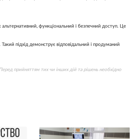
 альтернативний, функціональний і безпечний доступ. Це
х. Такий підхід демонструє відповідальний і продуманий
 Перед прийняттям тих чи інших дій та рішень необхідно