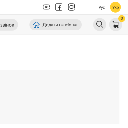
Рус
Укр
0
звінок
Додати пансіонат