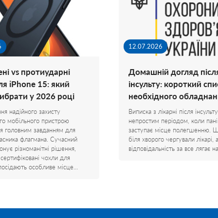
6
12.07.2026
ні vs протиударні
Домашній догляд післ
ля iPhone 15: який
інсульту: короткий спи
вибрати у 2026 році
необхідного обладнан
ня надійного захисту
Виписка з лікарні після інсульту
го мобільного пристрою
непростим періодом, коли пані
я головним завданням для
заступає місце полегшенню. 
асника флагмана. Сучасний
біля хворого чергували лікарі, 
онує різноманітні рішення,
відповідальність за все лягає 
 сертифіковані чохли для
посідають особливе місце…