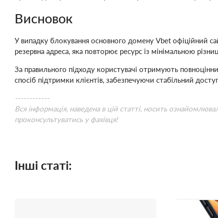
Висновок
У випадку блокування основного домену Vbet офіційний са
резервна адреса, яка повторює ресурс із мінімальною різни
За правильного підходу користувачі отримують повноцінний 
спосіб підтримки клієнтів, забезпечуючи стабільний доступ
------------
Вся інформація, наведена в цій статті, носить ознайомлюва
проконсультуватись у фахівця!
Інші статі: