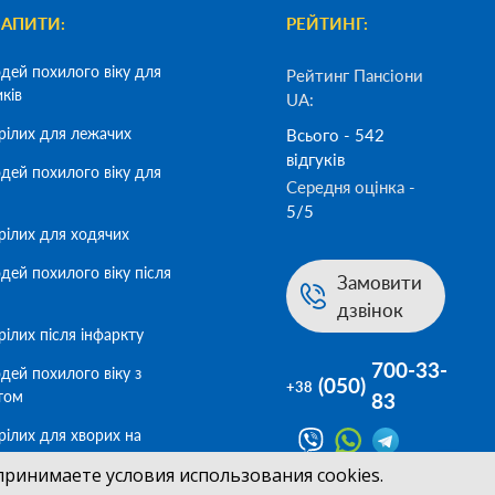
ЗАПИТИ:
РЕЙТИНГ:
дей похилого віку для
Рейтинг Пансіони
иків
UA:
рілих для лежачих
Всього - 542
відгуків
дей похилого віку для
Середня оцінка -
5/5
рілих для ходячих
дей похилого віку після
Замовити
дзвінок
ілих після інфаркту
700-33-
дей похилого віку з
(050)
+38
том
83
рілих для хворих на
принимаете условия использования cookies.