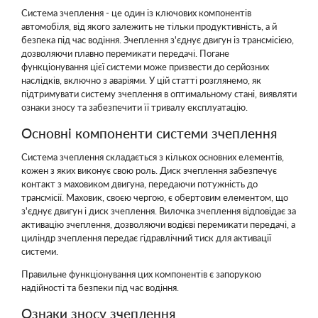
Система зчеплення - це один із ключових компонентів
автомобіля, від якого залежить не тільки продуктивність, а й
безпека під час водіння. Зчеплення з'єднує двигун із трансмісією,
дозволяючи плавно перемикати передачі. Погане
функціонування цієї системи може призвести до серйозних
наслідків, включно з аваріями. У цій статті розглянемо, як
підтримувати систему зчеплення в оптимальному стані, виявляти
ознаки зносу та забезпечити її тривалу експлуатацію.
Основні компоненти системи зчеплення
Система зчеплення складається з кількох основних елементів,
кожен з яких виконує свою роль. Диск зчеплення забезпечує
контакт з маховиком двигуна, передаючи потужність до
трансмісії. Маховик, своєю чергою, є обертовим елементом, що
з'єднує двигун і диск зчеплення. Вилочка зчеплення відповідає за
активацію зчеплення, дозволяючи водієві перемикати передачі, а
циліндр зчеплення передає гідравлічний тиск для активації
системи.
Правильне функціонування цих компонентів є запорукою
надійності та безпеки під час водіння.
Ознаки зносу зчеплення