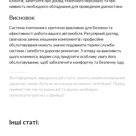
клієнтів, запитуйте про досвід технічного персоналу та про
наявність необхідного обладнання для проведення діагностики.
Висновок
Система зчеплення є критично важливою для безпеки та
ефективності роботи вашого автомобіля. Регулярний догляд,
своєчасна заміна зношених компонентів і професійне
обслуговування можуть значно подовжити термін служби
системи і запобігти дорогим ремонтам. З огляду на важливість
цього елемента, водіям слід приділяти особливу увагу його
обслуговуванню, щоб забезпечити комфортну та безпечну їзду.
------------
Вся інформація, наведена в цій статті, носить ознайомлювальний
характер і може бути не актуальна на момент публікації. Перед
прийняттям тих чи інших дій та рішень необхідно
проконсультуватись у фахівця!
Інші статі: