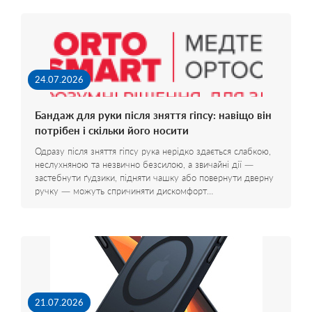
24.07.2026
Бандаж для руки після зняття гіпсу: навіщо він
потрібен і скільки його носити
Одразу після зняття гіпсу рука нерідко здається слабкою,
неслухняною та незвично безсилою, а звичайні дії —
застебнути ґудзики, підняти чашку або повернути дверну
ручку — можуть спричиняти дискомфорт…
21.07.2026