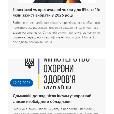
Полегшені vs протиударні чохли для iPhone 15:
який захист вибрати у 2026 році
Забезпечення надійного захисту преміального мобільного
пристрою залишається головним завданням для кожного
власника флагмана. Сучасний ринок пропонує різноманітні
рішення, серед яких сертифіковані чохли для iPhone 15
посідають особливе місце…
12.07.2026
Домашній догляд після інсульту: короткий
список необхідного обладнання
Виписка з лікарні після інсульту є непростим періодом,
коли паніка часто заступає місце полегшенню. Ще вчора