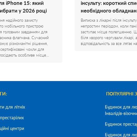
ля iPhone 15: який
інсульту: короткий спи
вибрати у 2026 році
необхідного обладнан
ня надійного захисту
Виписка з лікарні після інсульту
го мобільного пристрою
непростим періодом, коли пані
я головним завданням для
заступає місце полегшенню. 
асника флагмана. Сучасний
біля хворого чергували лікарі, 
онує різноманітні рішення,
відповідальність за все лягає 
 сертифіковані чохли для
посідають особливе місце…
ГИ:
ПОПУЛЯРНІ 
ти для літніх
Будинок для лю
Інвалідів-візочн
престарілих
Будинок преста
ційні центри
Будинок для лю