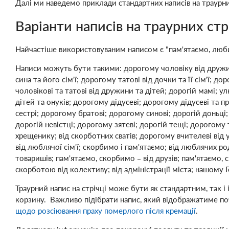
Далі ми наведемо приклади стандартних написів на траурних 
Варіанти написів на траурних стр
Найчастіше використовуваним написом є "пам'ятаємо, любимо, 
Написи можуть бути такими: дорогому чоловіку від дружини;
сина та його сім'ї; дорогому татові від дочки та її сім'ї; 
чоловікові та татові від дружини та дітей; дорогій мамі; улю
дітей та онуків; дорогому дідусеві; дорогому дідусеві та пра
сестрі; дорогому братові; дорогому синові; дорогій доньці
дорогій невістці; дорогому зятеві; дорогій тещі; дорогому
хрещенику; від скорботних сватів; дорогому вчителеві від уч
від люблячої сім'ї; скорбимо і пам'ятаємо; від люблячих ро
товаришів; пам'ятаємо, скорбимо – від друзів; пам'ятаємо, 
скорботою від колективу; від адміністрації міста; нашому 
Траурний напис на стрічці може бути як стандартним, так і
корзину. Важливо підібрати напис, який відображатиме по
щодо розсіювання праху померлого після кремації
.