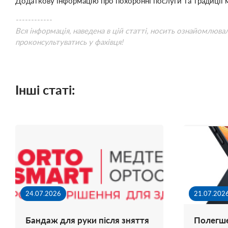
Додаткову інформацію про похоронні послуги та традиції
------------
Вся інформація, наведена в цій статті, носить ознайомлюва
проконсультуватись у фахівця!
Інші статі:
24.07.2026
21.07.202
Бандаж для руки після зняття
Полегше