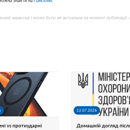
 можна знайти на
Пансіони
.
льний характер і може бути не актуальна на момент публікації.
6
12.07.2026
ні vs протиударні
Домашній догляд післ