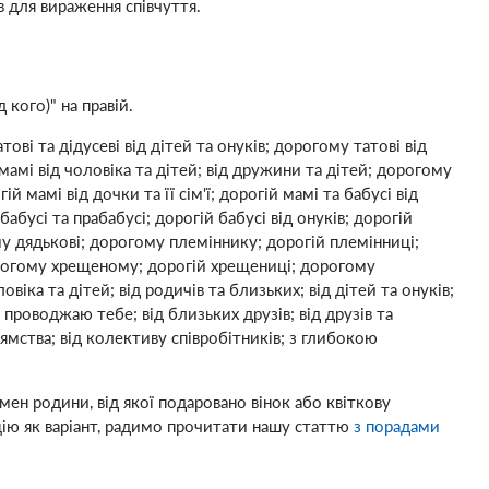
в для вираження співчуття.
 кого)" на правій.
і та дідусеві від дітей та онуків; дорогому татові від
а мамі від чоловіка та дітей; від дружини та дітей; дорогому
й мамі від дочки та її сім'ї; дорогій мамі та бабусі від
бабусі та прабабусі; дорогій бабусі від онуків; дорогій
му дядькові; дорогому племіннику; дорогій племінниці;
 дорогому хрещеному; дорогій хрещениці; дорогому
віка та дітей; від родичів та близьких; від дітей та онуків;
 проводжаю тебе; від близьких друзів; від друзів та
иямства; від колективу співробітників; з глибокою
мен родини, від якої подаровано вінок або квіткову
цію як варіант, радимо прочитати нашу статтю
з порадами