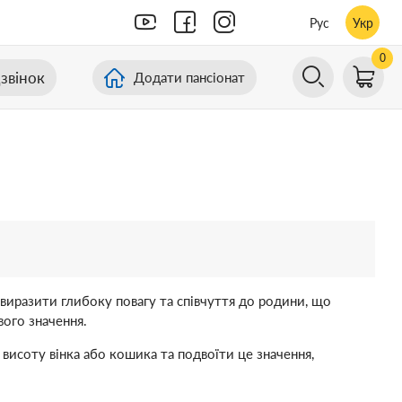
Рус
Укр
0
звінок
Додати пансіонат
 виразити глибоку повагу та співчуття до родини, що
вого значення.
висоту вінка або кошика та подвоїти це значення,