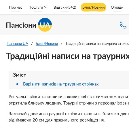
Про нас
Послуги
Відгуки (542)
Блог/Новини
Огляди
Пансіони
UA
Пансіони UA
/
Блог/Новини
/
Традиційні написи на траурних стрічк
Традиційні написи на траурних
Зміст
Варіанти написів на траурних стрічках
Ритуальні вінки та кошики з живих квітів є символом шани
втратила близьку людину. Траурні стрічки з персоналізова
Зазвичай довжина траурної стрічки становить близько двох
віднімаючи 20 см для правильного розміщення.