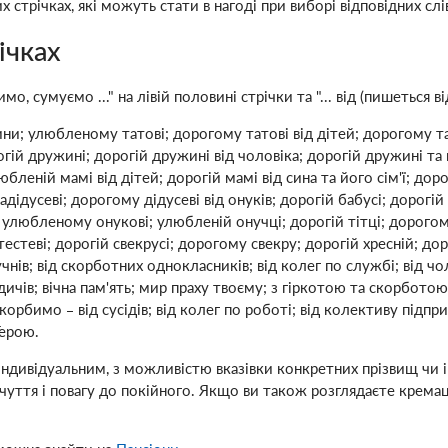
стрічках, які можуть стати в нагоді при виборі відповідних слі
ічках
сумуємо ..." на лівій половині стрічки та "... від (пишеться від
 улюбленому татові; дорогому татові від дітей; дорогому татов
дорогій дружині; дорогій дружині від чоловіка; дорогій дружині т
бленій мамі від дітей; дорогій мамі від сина та його сім'ї; дорогі
дідусеві; дорогому дідусеві від онуків; дорогій бабусі; дорогій 
; улюбленому онукові; улюбленій онучці; дорогій тітці; дорого
 тестеві; дорогій свекрусі; дорогому свекру; дорогій хресній;
нів; від скорботних однокласників; від колег по службі; від чоло
дичів; вічна пам'ять; мир праху твоєму; з гіркотою та скорботою
скорбимо – від сусідів; від колег по роботі; від колективу підпр
Герою.
 індивідуальним, з можливістю вказівки конкретних прізвищ чи і
чуття і повагу до покійного. Якщо ви також розглядаєте крема