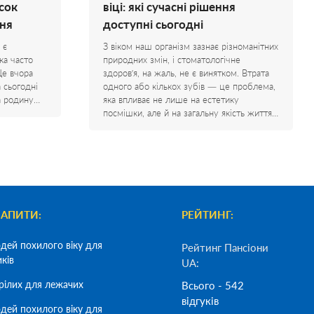
сок
віці: які сучасні рішення
ня
доступні сьогодні
 є
З віком наш організм зазнає різноманітних
ка часто
природних змін, і стоматологічне
Ще вчора
здоров’я, на жаль, не є винятком. Втрата
а сьогодні
одного або кількох зубів — це проблема,
на родину…
яка впливає не лише на естетику
посмішки, але й на загальну якість життя…
ЗАПИТИ:
РЕЙТИНГ:
дей похилого віку для
Рейтинг Пансіони
иків
UA:
рілих для лежачих
Всього - 542
відгуків
дей похилого віку для