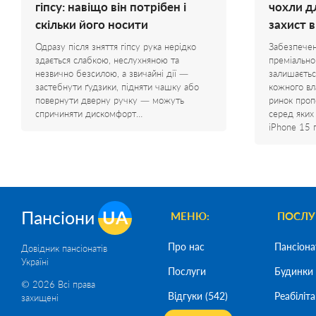
гіпсу: навіщо він потрібен і
чохли д
скільки його носити
захист 
Одразу після зняття гіпсу рука нерідко
Забезпечен
здається слабкою, неслухняною та
преміально
незвично безсилою, а звичайні дії —
залишаєтьс
застебнути ґудзики, підняти чашку або
кожного вл
повернути дверну ручку — можуть
ринок проп
спричиняти дискомфорт…
серед яких
iPhone 15 
Пансіони
UA
МЕНЮ:
ПОСЛУ
Про нас
Пансіона
Довідник пансіонатів
Україні
Послуги
Будинки 
© 2026 Всі права
Відгуки (542)
Реабіліта
захищені