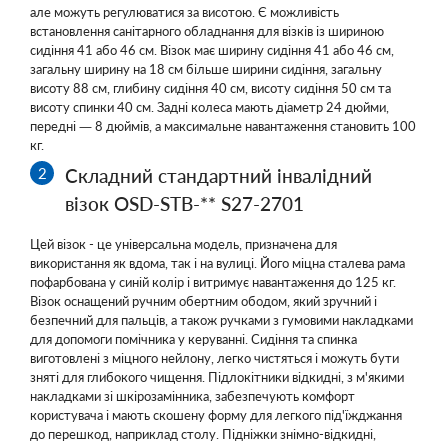
але можуть регулюватися за висотою. Є можливість
встановлення санітарного обладнання для візків із шириною
сидіння 41 або 46 см. Візок має ширину сидіння 41 або 46 см,
загальну ширину на 18 см більше ширини сидіння, загальну
висоту 88 см, глибину сидіння 40 см, висоту сидіння 50 см та
висоту спинки 40 см. Задні колеса мають діаметр 24 дюйми,
передні — 8 дюймів, а максимальне навантаження становить 100
кг.
Складний стандартний інвалідний
візок OSD-STB-** S27-2701
Цей візок - це універсальна модель, призначена для
використання як вдома, так і на вулиці. Його міцна сталева рама
пофарбована у синій колір і витримує навантаження до 125 кг.
Візок оснащений ручним обертним ободом, який зручний і
безпечний для пальців, а також ручками з гумовими накладками
для допомоги помічника у керуванні. Сидіння та спинка
виготовлені з міцного нейлону, легко чистяться і можуть бути
зняті для глибокого чищення. Підлокітники відкидні, з м'якими
накладками зі шкірозамінника, забезпечують комфорт
користувача і мають скошену форму для легкого під'їжджання
до перешкод, наприклад столу. Підніжки знімно-відкидні,