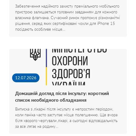
Забезпечення надійного захисту преміального мобільного
пристрою залишається головним завданням для кожного
власника флагмана. Сучасний ринок пропонує різноманітні
рішення, серед яких сертифіковані чохли для iPhone 15
посідають особливе місце…
12.07.2026
Домашній догляд після інсульту: короткий
список необхідного обладнання
Виписка з лікарні після інсульту є непростим періодом,
коли паніка часто заступає місце полегшенню. Ще вчора
біля хворого чергували лікарі, а сьогодні відповідальність
за все лягає на родину…