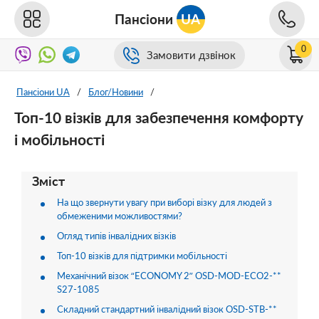
Пансіони
UA
0
Замовити дзвінок
Пансіони UA
/
Блог/Новини
/
Топ-10 візків для забезпечення комфорту
і мобільності
Зміст
На що звернути увагу при виборі візку для людей з
обмеженими можливостями?
Огляд типів інвалідних візків
Топ-10 візків для підтримки мобільності
Механічний візок “ECONOMY 2” OSD-MOD-ECO2-**
S27-1085
Складний стандартний інвалідний візок OSD-STB-**