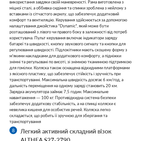
використання завдяки своїй маневреності. Рама виготовлена з
міцної сталі, а оббивка сидіння та спинки зроблена з нейлону з
вставками із сітчастого акрилу, що забезпечує додатковий
комфорт та вентиляцію. Керування здійснюється за допомогою
налаштування джойстика "Dynamic", який може бути
розташований з лівого чи правого боку в залежності від потреб
користувача. Пульт керування включає індикатори заряду
батареї та швидкості, кнопку звукового сигналу та кнопки для
регулювання швидкості. Підлокітники мають скошену форму з
м'якими накладками для додаткового комфорту, а підніжки
знімні та регульовані по висоті, зі знімною тканинною підтримкою
для гомілки. Коляска також оснащена відкидними платформами
з якісного пластику, що забезпечує стійкість і зручність при
транспортуванні. Максимальна швидкість досягає 6 км/год, а
дальність переміщення на одному заряді становить 20 км.
Зарядка акумулятора займає 7,5 годин. Максимальне
навантаження — 100 кг. Противідкидна система безпеки
забезпечує додаткову стабільність, а на спинці коляски є
невелика кишеня для особистих речей. Коляска легко
складається, що робить її зручною для зберігання та
транспортування
Легкий активний складний візок
ALTHEA S27-2790