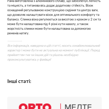
Рама виготовлена з алюмінієвого сплаву, що забезпечує легкість
та міцність, а титанова вісь додає додаткову стійкість. Візок
оснащений регульованою конструкцією сидіння та центру ваги,
що дозволяє налаштувати візок для оптимального комфорту та
балансу. Спинка візка регулюється за висотою з кроком у 2 см та
може бути налаштована під 4 різні кути нахилу, а також
жорсткість спинки може бути налаштована за допомогою
ременів натягу.
------------
Вся інформація, наведена в цій статті, носить ознайомлювальний
характер і може бути не актуальна на момент публікації. Перед
прийняттям тих чи інших дій та рішень необхідно
проконсультуватись у фахівця!
Інші статі: