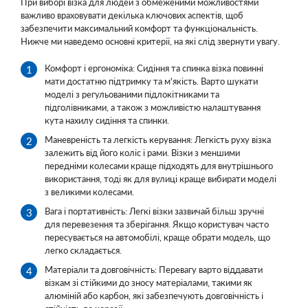
При виборі візка для людей з обмеженими можливостями
важливо враховувати декілька ключових аспектів, щоб
забезпечити максимальний комфорт та функціональність.
Нижче ми наведемо основні критерії, на які слід звернути увагу.
Комфорт і ергономіка: Сидіння та спинка візка повинні
мати достатню підтримку та м'якість. Варто шукати
моделі з регульованими підлокітниками та
підголівниками, а також з можливістю налаштування
кута нахилу сидіння та спинки.
Маневреність та легкість керування: Легкість руху візка
залежить від його коліс і рами. Візки з меншими
передніми колесами краще підходять для внутрішнього
використання, тоді як для вулиці краще вибирати моделі
з великими колесами.
Вага і портативність: Легкі візки зазвичай більш зручні
для перевезення та зберігання. Якщо користувач часто
пересувається на автомобілі, краще обрати модель, що
легко складається.
Матеріали та довговічність: Перевагу варто віддавати
візкам зі стійкими до зносу матеріалами, такими як
алюміній або карбон, які забезпечують довговічність і