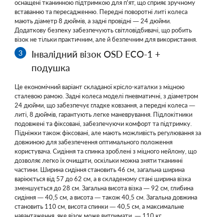
оснащені тканинною підтримкою для п'ят, що сприяє зручному
вставанню та пересадженню. Передні поворотні литі колеса
мають діаметр 8 дюймів, а задні провідні — 24 дюйми.
Додаткову безпеку забезпечують світловідбивачі, що робить
візок не тільки практичним, але й безпечним для використання.
Інвалідний візок OSD ECO-1 +
подушка
Це економічний варіант складаної крісло-каталки з міцною
сталевою рамою. Задні колеса моделі пневматичні, з діаметром
24 дюйми, що забезпечує гладке ковзання, а передні колеса —
литі, 8 дюймів, гарантують легке маневрування. Підлокітники
подовжені та фіксовані, забезпечуючи комфорт та підтримку.
Підніжки також фіксовані, але мають можливість регулювання за
довжиною для забезпечення оптимального положення
користувача. Сидіння та спинка зроблені з міцного нейлону, що
дозволяє легко їх очищати, оскільки можна зняти тканинні
частини. Ширина сидіння становить 46 см, загальна ширина
варіюється від 57 до 62 см, а в складеному стані ширина візка
зменшується до 28 см. Загальна висота візка — 92 см, глибина
сидіння — 40,5 см, а висота — також 40,5 см. Загальна довжина
становить 110 см, висота спинки — 40,5 см, а максимальне
навантаження, яке візок може витримати, — 110 кг.