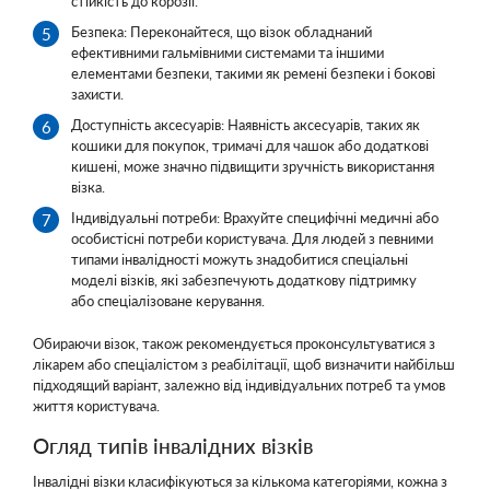
стійкість до корозії.
Безпека: Переконайтеся, що візок обладнаний
ефективними гальмівними системами та іншими
елементами безпеки, такими як ремені безпеки і бокові
захисти.
Доступність аксесуарів: Наявність аксесуарів, таких як
кошики для покупок, тримачі для чашок або додаткові
кишені, може значно підвищити зручність використання
візка.
Індивідуальні потреби: Врахуйте специфічні медичні або
особистісні потреби користувача. Для людей з певними
типами інвалідності можуть знадобитися спеціальні
моделі візків, які забезпечують додаткову підтримку
або спеціалізоване керування.
Обираючи візок, також рекомендується проконсультуватися з
лікарем або спеціалістом з реабілітації, щоб визначити найбільш
підходящий варіант, залежно від індивідуальних потреб та умов
життя користувача.
Огляд типів інвалідних візків
Інвалідні візки класифікуються за кількома категоріями, кожна з