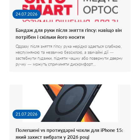
24.07.2026
Бандаж для руки після зняття гіпсу: навіщо він
потрібен і скільки його носити
Одразу після зняття гіпсу рука нерідко здається слабкою,
неслухняною та незвично безсилою, а звичайні дії —
застебнути ґудзики, підняти чашку або повернути дверну
ручку — можуть спричиняти дискомфорт…
21.07.2026
Полегшені vs протиударні чохли для iPhone 15:
який захист вибрати у 2026 році