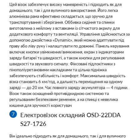
Цей візок забезпечує високу маневреність і підходить як для
домашнього, так і для вуличного використання. Його легка
алюмінієва рама ефективно складається, що зручно для
транспортування і зберігання. Оббивка сидіння та спинки
виготовлена з нейлону з вставками із сітчастого акрилу для
додаткового комфорту та вентиляції. Управління здійснюється за
допомогою джойстика «Dynamic», який можна адаптувати під
праву або ліву руку і налаштувати по довжині. Панель керування
включає кнопки увімкнення/вимкнення, екран з індикаторами
заряду батареї та швидкості, а також кнопки для регулювання
швидкості та звукового сигналу. Фіксовані підлокітники з
пінополіуретановими накладками та цільна підніжка
забезпечують стабільність і комфорт. Максимальна швидкість
візка становить 6 км/год, а дальність переміщення на одному
заряді — до 20 км. Час повного заряду акумулятора — 4 години.
Візок також оснащений противідкидною системою та
регульованим безпековим ременем, а на спинці є невелика
кишеня для зручності користувач
Електровізок складний OSD-22DDA
S27-1726
Він ідеально підходить як для домашнього, так і для вуличного