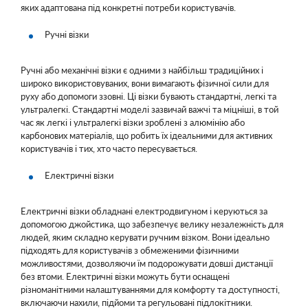
яких адаптована під конкретні потреби користувачів.
Ручні візки
Ручні або механічні візки є одними з найбільш традиційних і
широко використовуваних, вони вимагають фізичної сили для
руху або допомоги ззовні. Ці візки бувають стандартні, легкі та
ультралегкі. Стандартні моделі зазвичай важчі та міцніші, в той
час як легкі і ультралегкі візки зроблені з алюмінію або
карбонових матеріалів, що робить їх ідеальними для активних
користувачів і тих, хто часто пересувається.
Електричні візки
Електричні візки обладнані електродвигуном і керуються за
допомогою джойстика, що забезпечує велику незалежність для
людей, яким складно керувати ручним візком. Вони ідеально
підходять для користувачів з обмеженими фізичними
можливостями, дозволяючи їм подорожувати довші дистанції
без втоми. Електричні візки можуть бути оснащені
різноманітними налаштуваннями для комфорту та доступності,
включаючи нахили, підйоми та регульовані підлокітники.