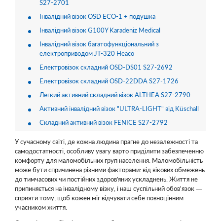
S27-2701
Інвалідний візок OSD ECO-1 + подушка
Інвалідний візок G100Y Karadeniz Medical
Інвалідний візок багатофункціональний з
електроприводом JT-320 Heaco
Електровізок складний OSD-DS01 S27-2692
Електровізок складний OSD-22DDA S27-1726
Легкий активний складний візок ALTHEA S27-2790
Активний інвалідний візок "ULTRA-LIGHT" від Küschall
Складний активний візок FENICE S27-2792
У сучасному світі, де кожна людина прагне до незалежності та
самодостатності, особливу увагу варто приділити забезпеченню
комфорту для маломобільних груп населення. Маломобільність
може бути спричинена різними факторами: від вікових обмежень
до тимчасових чи постійних здоров’яних ускладнень. Життя не
припиняється на інвалідному візку, і наш суспільний обов'язок —
сприяти тому, щоб кожен міг відчувати себе повноцінним
учасником життя.