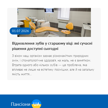
01.07.2026
Відновлення зубів у старшому віці: які сучасні
рішення доступні сьогодні
З віком наш організм зазнає різноманітних природних
змін, і стоматологічне здоров’я, на жаль, не є винятком.
Втрата одного або кількох зубів — це проблема, яка
впливає не лише на естетику посмішки, але й на загальну
якість життя…
Пансіони
UA