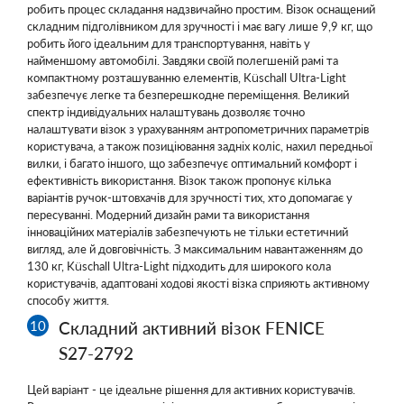
робить процес складання надзвичайно простим. Візок оснащений
складним підголівником для зручності і має вагу лише 9,9 кг, що
робить його ідеальним для транспортування, навіть у
найменшому автомобілі. Завдяки своїй полегшеній рамі та
компактному розташуванню елементів, Küschall Ultra-Light
забезпечує легке та безперешкодне переміщення. Великий
спектр індивідуальних налаштувань дозволяє точно
налаштувати візок з урахуванням антропометричних параметрів
користувача, а також позиціювання задніх коліс, нахил передньої
вилки, і багато іншого, що забезпечує оптимальний комфорт і
ефективність використання. Візок також пропонує кілька
варіантів ручок-штовхачів для зручності тих, хто допомагає у
пересуванні. Модерний дизайн рами та використання
інноваційних матеріалів забезпечують не тільки естетичний
вигляд, але й довговічність. З максимальним навантаженням до
130 кг, Küschall Ultra-Light підходить для широкого кола
користувачів, адаптовані ходові якості візка сприяють активному
способу життя.
Складний активний візок FENICE
S27-2792
Цей варіант - це ідеальне рішення для активних користувачів.