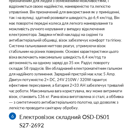
призначеним для людей з обмеженими можливостями, і
відрізняється своєю надійністю, маневреністю та легкістю
управління. Він призначений для використання як у приміщенні,
так і на вулиці, здатний розвивати швидкість до 6,4 км/год. Він
має поворотні передні колеса для легкого маневрування та
можливість ручного керування у випадку відключення
електромотора. Завдяки м'якій накладці на сидінні та
антибактеріальній обшивці, візок забезпечує комфорт та гігієну.
Система гальмування миттєво реагує, утримуючи візок
стабільним на різних поверхнях. Основні характеристики цього
візка включають максимальну швидкість 6,4 км/год та
автономність на одному заряді до 35 км. Радіус повороту
складає 58 градусів. Він обладнаний електромагнітним гальмом
для надійного зупинення. Зарядний пристрій має клас 5 Amp.
Двигун потужністю 2× DC, 24V 210W / 320W гарантує
ефективне пересування, а батарея 2×33 AH забезпечує тривалий
час роботи. Максимальна вага користувача, яку може витримати
візок, становить 136 кг. Рама візка виготовлена зі сталі, а оббивка
— з синтетичного антибактеріального полотна, що дозволяє з
легкістю проводити санітарну обробку.
Електровізок складний OSD-DS01
S27-2692