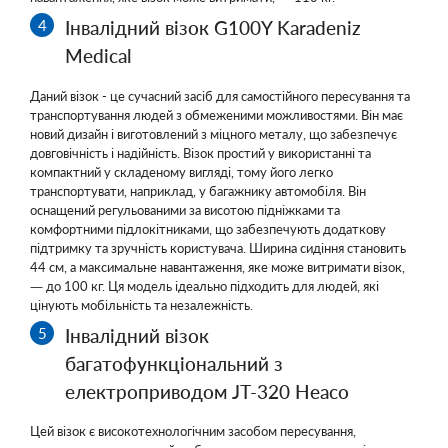
Інвалідний візок G100Y Karadeniz
Medical
Даний візок - це сучасний засіб для самостійного пересування та
транспортування людей з обмеженими можливостями. Він має
новий дизайн і виготовлений з міцного металу, що забезпечує
довговічність і надійність. Візок простий у використанні та
компактний у складеному вигляді, тому його легко
транспортувати, наприклад, у багажнику автомобіля. Він
оснащений регульованими за висотою підніжками та
комфортними підлокітниками, що забезпечують додаткову
підтримку та зручність користувача. Ширина сидіння становить
44 см, а максимальне навантаження, яке може витримати візок,
— до 100 кг. Ця модель ідеально підходить для людей, які
цінують мобільність та незалежність.
Інвалідний візок
багатофункціональний з
електроприводом JT-320 Heaco
Цей візок є високотехнологічним засобом пересування,