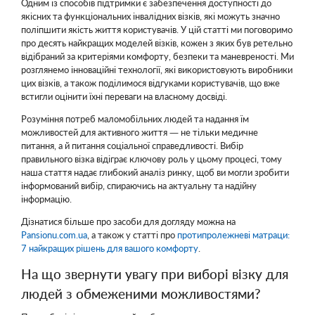
Одним із способів підтримки є забезпечення доступності до
якісних та функціональних інвалідних візків, які можуть значно
поліпшити якість життя користувачів. У цій статті ми поговоримо
про десять найкращих моделей візків, кожен з яких був ретельно
відібраний за критеріями комфорту, безпеки та маневреності. Ми
розглянемо інноваційні технології, які використовують виробники
цих візків, а також поділимося відгуками користувачів, що вже
встигли оцінити їхні переваги на власному досвіді.
Розуміння потреб маломобільних людей та надання їм
можливостей для активного життя — не тільки медичне
питання, а й питання соціальної справедливості. Вибір
правильного візка відіграє ключову роль у цьому процесі, тому
наша стаття надає глибокий аналіз ринку, щоб ви могли зробити
інформований вибір, спираючись на актуальну та надійну
інформацію.
Дізнатися більше про засоби для догляду можна на
Pansionu.com.ua
, а також у статті про
протипролежневі матраци:
7 найкращих рішень для вашого комфорту
.
На що звернути увагу при виборі візку для
людей з обмеженими можливостями?