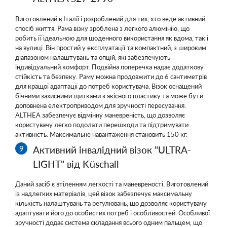
Виготовлений в Італії і розроблений для тих, хто веде активний
спосіб життя. Рама візку зроблена з легкого алюмінію, що
робить її ідеальною для щоденного використання як вдома, так і
на вулиці. Він простий у експлуатації та компактний, з широким
діапазоном налаштувань та опцій, які забезпечують
індивідуальний комфорт. Подвійна поперечка надає додаткову
стійкість та безпеку. Раму можна продовжити до 6 сантиметрів
для кращої адаптації до потреб користувача. Візок оснащений
бічними захисними щитками з якісного пластику та може бути
доповнена електроприводом для зручності пересування.
ALTHEA забезпечує відмінну маневреність, що дозволяє
користувачу легко подолати перешкоди та підтримувати
активність. Максимальне навантаження становить 150 кг.
Активний інвалідний візок "ULTRA-
LIGHT" від Küschall
Даний засіб є втіленням легкості та маневреності. Виготовлений
із надлегких матеріалів, цей візок забезпечує максимальну
кількість налаштувань та регулювань, що дозволяє користувачу
адаптувати його до особистих потреб і особливостей. Особливої
зручності додає система складання всього одним пальцем, що