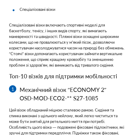
Спеціалізовані візки
Спеціалізовані візки включають спортивні моделі для
баскетболу, тенісу, і інших видів спорту, які вимагають
маневреності та швидкості. Пляжні візки оснащені широкими
колесами, що не провалюються у м'який пісок, дозволяючи
користувачам насолоджуватися часом на природі без обмежень.
“Стоячі” візки допомагають користувачам займати вертикальне
положення, що сприяє кращому кровообігу та зменшенню
проблем зі здоров'ям, які виникають від тривалого сидіння.
Топ-10 візків для підтримки мобільності
Механічний візок “ECONOMY 2”
OSD-MOD-ECO2-** S27-1085
Цей візок обладнаний міцною сталевою рамою. Сидіння та
спинка виконані з щільного нейлону, який легко чиститься та
може бути знятий для ретельного миття при потребі.
Особливість цього візка — подовжені фіксовані підлокітники, які
зручні для підтримки передпліччя. Підніжки також фіксовані,