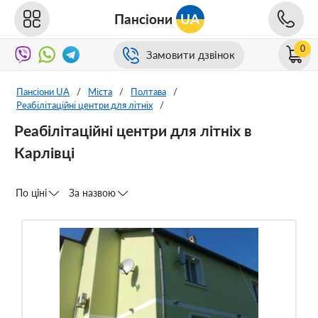
Пансіони
UA
0
Замовити дзвінок
Пансіони UA
/
Міста
/
Полтава
/
Реабілітаційні центри для літніх
/
Реабілітаційні центри для літніх в
Карлівці
По ціні
За назвою