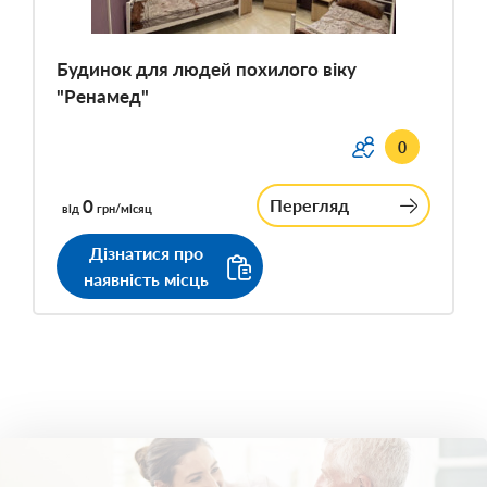
Будинок для людей похилого віку
"Ренамед"
0
0
Перегляд
від
грн/місяц
Дізнатися про
наявність місць