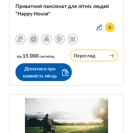
Приватний пансіонат для літніх людей
"Happy House"
0
15 000
Перегляд
від
грн/місяц
Дізнатися про
наявність місць