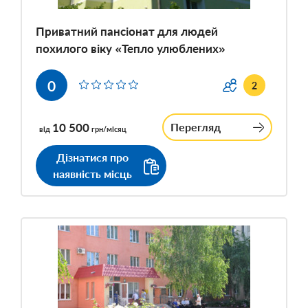
Приватний пансіонат для людей
похилого віку «Тепло улюблених»
0
2
10 500
Перегляд
від
грн/місяц
Дізнатися про
наявність місць