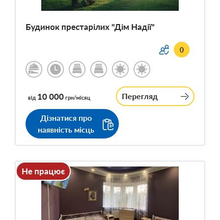
Будинок престарілих "Дім Надії"
0
10 000
Перегляд
від
грн/місяц
Дізнатися про
наявність місць
Не працює