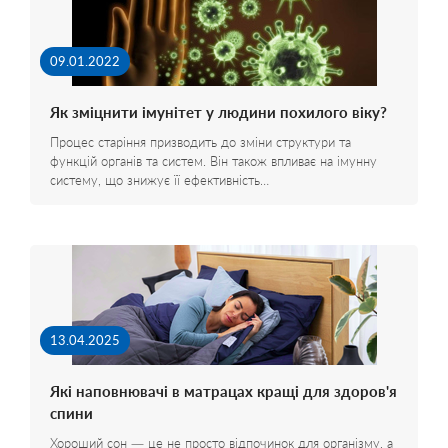
09.01.2022
Як зміцнити імунітет у людини похилого віку?
Процес старіння призводить до зміни структури та
функцій органів та систем. Він також впливає на імунну
систему, що знижує її ефективність…
13.04.2025
Які наповнювачі в матрацах кращі для здоров'я
спини
Хороший сон — це не просто відпочинок для організму, а