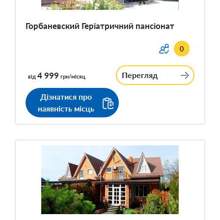
Горбаневский Геріатричний пансіонат
0
4 999
Перегляд
від
грн/місяц
Дізнатися про
наявність місць