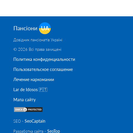
Пансіони
UA
Довідник пансіонатів Україні
© 2026 Всі права захищені
Политика конфиденциальности
Пользовательское соглашение
Лечение наркомании
Lar de Idosos 🇵🇹
Мапа сайту
SeoСaptain
SEO -
SeoTop
Разработка сайта -