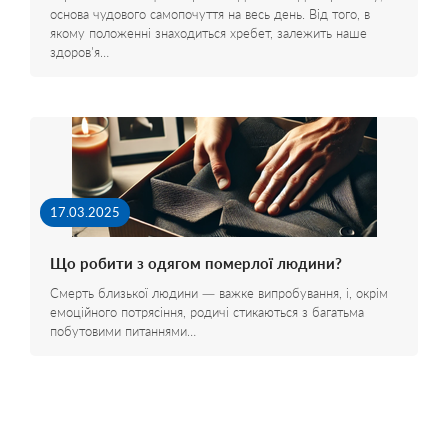
основа чудового самопочуття на весь день. Від того, в
якому положенні знаходиться хребет, залежить наше
здоров'я…
17.03.2025
Що робити з одягом померлої людини?
Смерть близької людини — важке випробування, і, окрім
емоційного потрясіння, родичі стикаються з багатьма
побутовими питаннями…