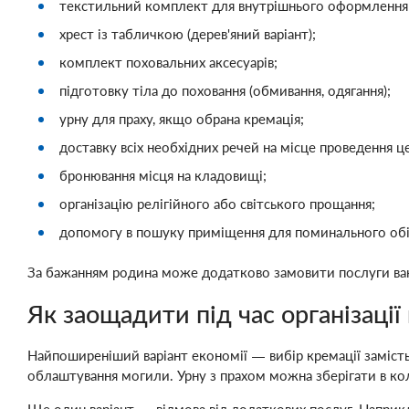
текстильний комплект для внутрішнього оформлення
хрест із табличкою (дерев'яний варіант);
комплект поховальних аксесуарів;
підготовку тіла до поховання (обмивання, одягання);
урну для праху, якщо обрана кремація;
доставку всіх необхідних речей на місце проведення ц
бронювання місця на кладовищі;
організацію релігійного або світського прощання;
допомогу в пошуку приміщення для поминального обі
За бажанням родина може додатково замовити послуги ванта
Як заощадити під час організації
Найпоширеніший варіант економії — вибір кремації заміст
облаштування могили. Урну з прахом можна зберігати в ко
Ще один варіант — відмова від додаткових послуг. Напри