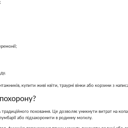
;
еремонії;
ду.
жників, купити живі квіти, траурні вінки або корзини з написа
 похорону?
ь традиційного поховання. Це дозволяє уникнути витрат на коп
лумбарії або підзахоронити в родинну могилу.
клад, функцію перенесення труни можуть виконати родичі або 