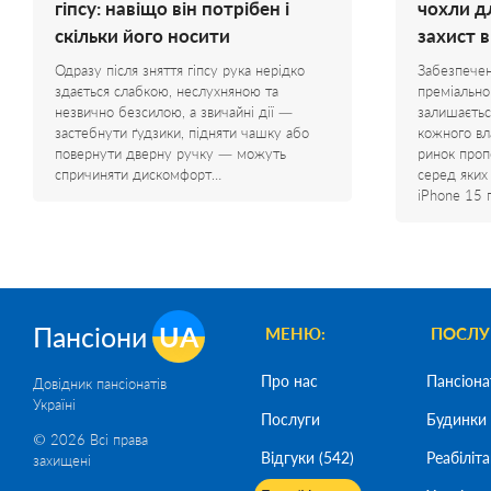
гіпсу: навіщо він потрібен і
чохли д
скільки його носити
захист 
Одразу після зняття гіпсу рука нерідко
Забезпечен
здається слабкою, неслухняною та
преміально
незвично безсилою, а звичайні дії —
залишаєтьс
застебнути ґудзики, підняти чашку або
кожного вл
повернути дверну ручку — можуть
ринок проп
спричиняти дискомфорт…
серед яких
iPhone 15 
Пансіони
UA
МЕНЮ:
ПОСЛУ
Про нас
Пансіона
Довідник пансіонатів
Україні
Послуги
Будинки 
© 2026 Всі права
Відгуки (542)
Реабіліта
захищені