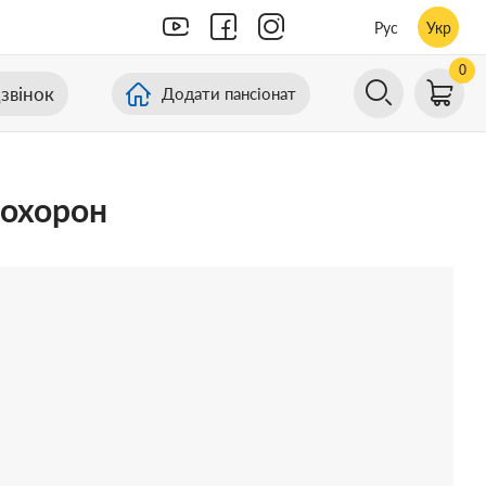
Рус
Укр
0
звінок
Додати пансіонат
похорон