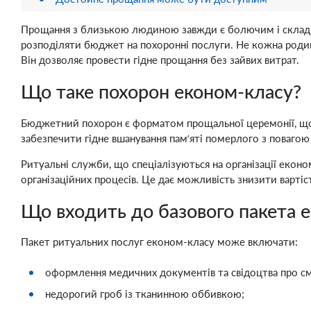
Прощання з близькою людиною завжди є болючим і складним
розподіляти бюджет на похоронні послуги. Не кожна роди
Він дозволяє провести гідне прощання без зайвих витрат.
Що таке похорон економ-класу?
Бюджетний похорон є форматом прощальної церемонії, що 
забезпечити гідне вшанування пам’яті померлого з повагою
Ритуальні служби, що спеціалізуються на організації еконо
організаційних процесів. Це дає можливість знизити вартіст
Що входить до базового пакета 
Пакет ритуальних послуг економ-класу може включати:
оформлення медичних документів та свідоцтва про см
недорогий гроб із тканинною оббивкою;