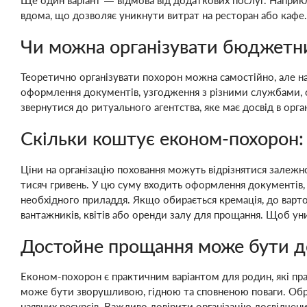
вдома, що дозволяє уникнути витрат на ресторан або кафе.
Чи можна організувати бюджетн
Теоретично організувати похорон можна самостійно, але на 
оформлення документів, узгодження з різними службами, о
звернутися до ритуального агентства, яке має досвід в орга
Скільки коштує економ-похорон: 
Ціни на організацію поховання можуть відрізнятися залежно 
тисяч гривень. У цю суму входить оформлення документів, м
необхідного приладдя. Якщо обирається кремація, до варто
вантажників, квітів або оренди залу для прощання. Щоб ун
Достойне прощання може бути 
Економ-похорон є практичним варіантом для родин, які пр
може бути зворушливою, гідною та сповненою поваги. Обра
наявних ресурсів. Важливо довірити організацію досвідчени