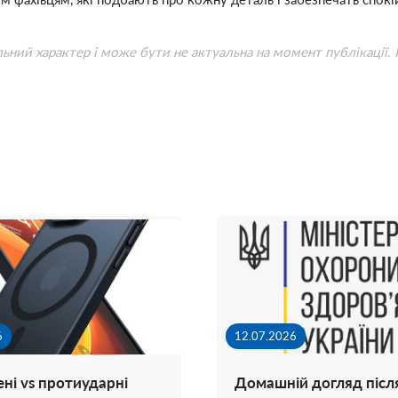
льний характер і може бути не актуальна на момент публікації.
6
12.07.2026
ні vs протиударні
Домашній догляд післ