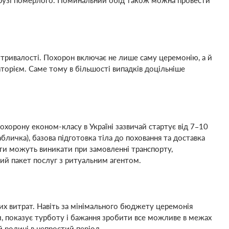
витривалості. Похорон включає не лише саму церемонію, а й
торієм. Саме тому в більшості випадків доцільніше
похорону економ-класу в Україні зазвичай стартує від 7–10
бличка), базова підготовка тіла до поховання та доставка
ати можуть виникати при замовленні транспорту,
ний пакет послуг з ритуальним агентом.
их витрат. Навіть за мінімального бюджету церемонія
, показує турботу і бажання зробити все можливе в межах
й родині в непростий період.