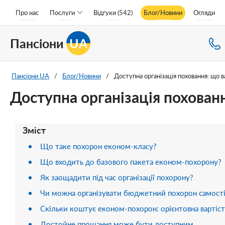
Про нас
Послуги
Відгуки (542)
Блог/Новини
Огляди
Пансіони
UA
Пансіони UA
/
Блог/Новини
/
Доступна організація поховання: що 
Доступна організація похован
Зміст
Що таке похорон економ-класу?
Що входить до базового пакета економ-похорону?
Як заощадити під час організації похорону?
Чи можна організувати бюджетний похорон самост
Скільки коштує економ-похорон: орієнтовна вартіст
Достойне прощання може бути доступним