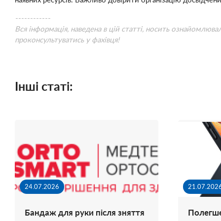
------------
Вся інформація, наведена в цій статті, носить ознайомлюва
проконсультуватись у фахівця!
Інші статі:
24.07.2026
21.07.202
Бандаж для руки після зняття
Полегше