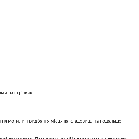
ми на стрічках.
ання могили, придбання місця на кладовищі та подальше
друзі померлого. Поминальний обід також можна провести