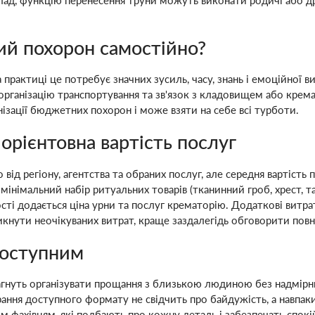
ий похорон самостійно?
практиці це потребує значних зусиль, часу, знань і емоційної 
рганізацію транспортування та зв'язок з кладовищем або крема
нізації бюджетних похорон і може взяти на себе всі турботи.
орієнтовна вартість послуг
від регіону, агентства та обраних послуг, але середня вартість 
інімальний набір ритуальних товарів (тканинний гроб, хрест, та
сті додається ціна урни та послуг крематорію. Додаткові витр
икнути неочікуваних витрат, краще заздалегідь обговорити пов
доступним
агнуть організувати прощання з близькою людиною без надмірн
ння доступного формату не свідчить про байдужість, а навпаки
м фахівцям, які подбають про кожну деталь і забезпечать спокі