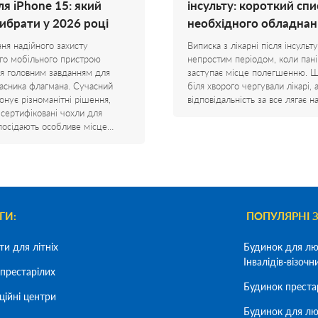
ля iPhone 15: який
інсульту: короткий спи
вибрати у 2026 році
необхідного обладнан
ня надійного захисту
Виписка з лікарні після інсульту
го мобільного пристрою
непростим періодом, коли пані
я головним завданням для
заступає місце полегшенню. 
асника флагмана. Сучасний
біля хворого чергували лікарі, 
онує різноманітні рішення,
відповідальність за все лягає 
 сертифіковані чохли для
посідають особливе місце…
ГИ:
ПОПУЛЯРНІ 
ти для літніх
Будинок для лю
Інвалідів-візочн
престарілих
Будинок преста
ційні центри
Будинок для лю