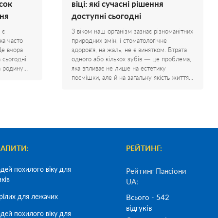
сок
віці: які сучасні рішення
ня
доступні сьогодні
 є
З віком наш організм зазнає різноманітних
ка часто
природних змін, і стоматологічне
Ще вчора
здоров’я, на жаль, не є винятком. Втрата
а сьогодні
одного або кількох зубів — це проблема,
на родину…
яка впливає не лише на естетику
посмішки, але й на загальну якість життя…
ЗАПИТИ:
РЕЙТИНГ:
дей похилого віку для
Рейтинг Пансіони
иків
UA:
рілих для лежачих
Всього - 542
відгуків
дей похилого віку для