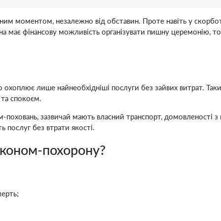
 моментом, незалежно від обставин. Проте навіть у скорботі 
на має фінансову можливість організувати пишну церемонію, т
охоплює лише найнеобхідніші послуги без зайвих витрат. Таки
 та спокоєм.
м-поховань, зазвичай мають власний транспорт, домовленості з 
ь послуг без втрати якості.
економ-похорону?
ерть;