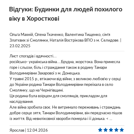
Відгуки: Будинки для людей похилого
віку в Хоросткові
Ольга Махній, Олена Ткаченко, Валентина Тищенко, сім’я
Златєвих зі Смолянки, Наталія Вострікова ВПО з м. Селидове. |
23.02.2025
Лист спогадів і вдячності…
російсько- українська війна….Брудна, жорстока. Вона принесла
горе і сльози, біль і страждання також в родину Тамари
Володимирівни Захарової з м. Донецька.
У травні 2015 р., втікаючи від війни, з великою любов’ю у серці
до України родина Тамари Володимирівни переїхала в село
Смолянку, що на Чернігівщині.
Ця родина була взірцем для смолянців, прикладом для
наслідування.
Але війна зробила своє. Не витримало переживань і страждань
добре серце зятя, Тамари Володимирівни, він передчасно пішов
із життя. Від невиліковної хвороби померла і її донька. < ...
Ярослав | 12.04.2026