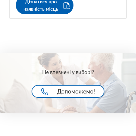
Дізнатися про
наявність місць
Не впевнені у виборі?
Допоможемо!