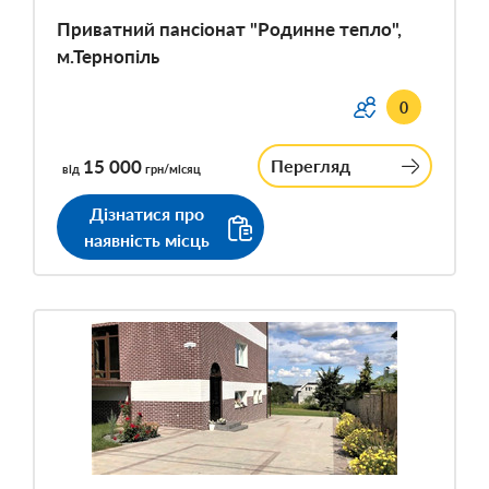
Приватний пансіонат "Родинне тепло",
м.Тернопіль
0
15 000
Перегляд
від
грн/місяц
Дізнатися про
наявність місць