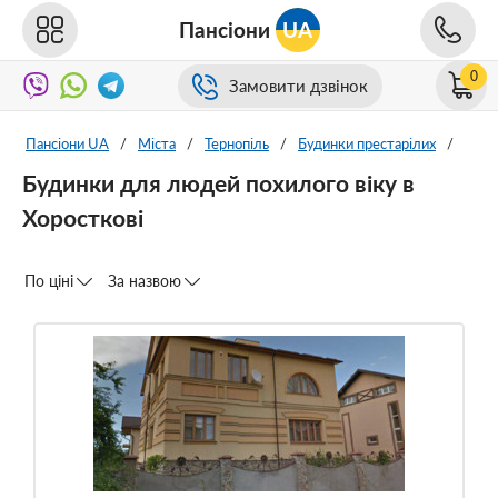
Пансіони
UA
0
Замовити дзвінок
Пансіони UA
/
Міста
/
Тернопіль
/
Будинки престарілих
/
Будинки для людей похилого віку в
Хоросткові
По ціні
За назвою