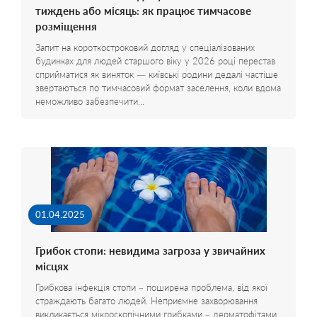
тиждень або місяць: як працює тимчасове
розміщення
Запит на короткостроковий догляд у спеціалізованих
будинках для людей старшого віку у 2026 році перестав
сприйматися як виняток — київські родини дедалі частіше
звертаються по тимчасовий формат заселення, коли вдома
неможливо забезпечити…
01.04.2025
Грибок стопи: невидима загроза у звичайних
місцях
Грибкова інфекція стопи – поширена проблема, від якої
страждають багато людей. Неприємне захворювання
викликається мікроскопічними грибками – дерматофітами,