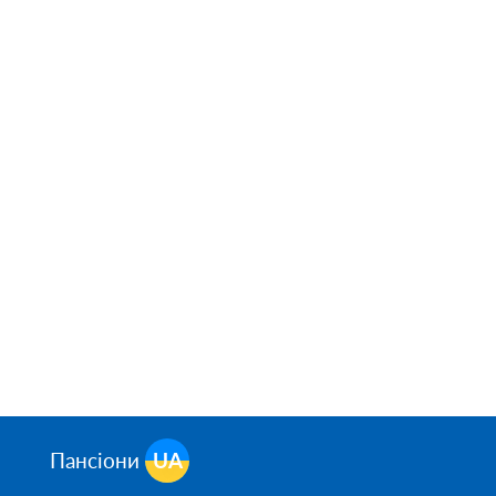
Пансіони
UA