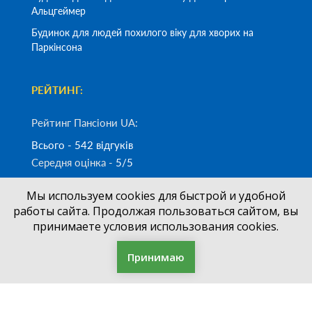
Альцгеймер
Будинок для людей похилого віку для хворих на
Паркінсона
РЕЙТИНГ:
Рейтинг Пансіони UA:
Всього - 542 відгуків
Середня оцінка -
5/5
Мы используем cookies для быстрой и удобной
Замовити дзвінок
работы сайта. Продолжая пользоваться сайтом, вы
принимаете условия использования cookies.
(050)
700-33-83
+38
Принимаю
Фільтр