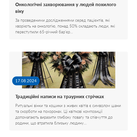
Онкологічні захворювання у людей похилого
віку
За проведеними дослідженнями серед пацієнтів, які
хворіють на онкологію, понад 50% складають люди, які
переступили 65-річний бар'єр…
17.08.2024
Традиційні написи на траурних стрічках
Ритуальні вінки та кошики з живих квітів є символом шани
та скорботи на похоронах. Ці квіткові композиції
допомагають виразити глибоку повагу та співчуття до
родини, що втратила близьку людину…