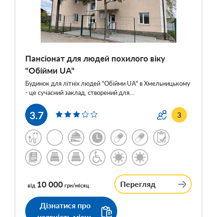
Пансіонат для людей похилого віку
"Обійми UA"
Будинок для літніх людей "Обійми UA" в Хмельницькому
- це сучасний заклад, створений для…
3.7
3
10 000
Перегляд
від
грн/місяц
Дізнатися про
наявність місць