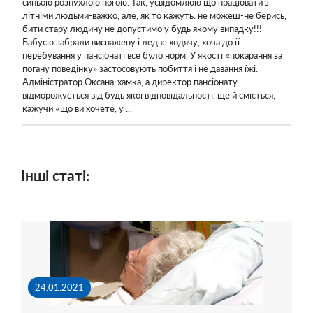
синьою розпухлою ногою. Так, усвідомлюю що працювати з
літніми людьми-важко, але, як то кажуть: не можеш-не берись,
бити стару людину не допустимо у будь якому випадку!!!
Бабусю забрали виснажену і ледве ходячу, хоча до її
перебування у пансіонаті все було норм. У якості «покарання за
погану поведінку» застосовують побиття і не давання їжі.
Адміністратор Оксана-хамка, а директор пансіонату
відморожується від будь якої відповідальності, ще й сміється,
кажучи «що ви хочете, у ...
Інші статі:
24.01.2021