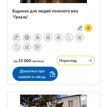
Будинок для людей похилого віку
"Грааль"
0
15 000
Перегляд
від
грн/місяц
Дізнатися про
наявність місць