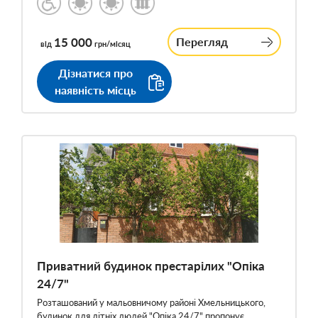
15 000
Перегляд
від
грн/місяц
Дізнатися про
наявність місць
Приватний будинок престарілих "Опіка
24/7"
Розташований у мальовничому районі Хмельницького,
будинок для літніх людей "Опіка 24/7" пропонує…