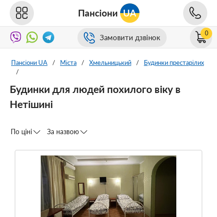
Пансіони
UA
0
Замовити дзвінок
Пансіони UA
/
Міста
/
Хмельницький
/
Будинки престарілих
/
Будинки для людей похилого віку в
Нетішині
По ціні
За назвою