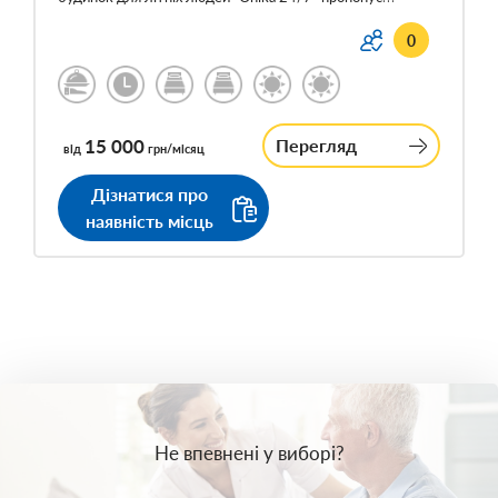
0
15 000
Перегляд
від
грн/місяц
Дізнатися про
наявність місць
Не впевнені у виборі?