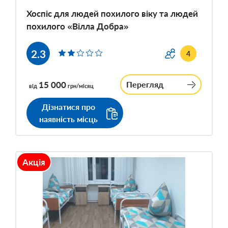
Хоспіс для людей похилого віку та людей
похилого «Вілла Добра»
2.3
4
15 000
Перегляд
від
грн/місяц
Дізнатися про
наявність місць
Акція