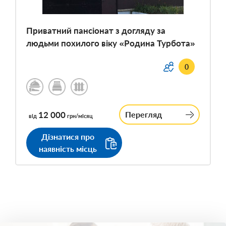
Приватний пансіонат з догляду за
людьми похилого віку «Родина Турбота»
0
12 000
Перегляд
від
грн/місяц
Дізнатися про
наявність місць