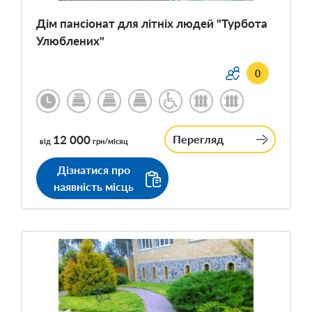
Дім пансіонат для літніх людей "Турбота
Улюблених"
0
12 000
Перегляд
від
грн/місяц
Дізнатися про
наявність місць