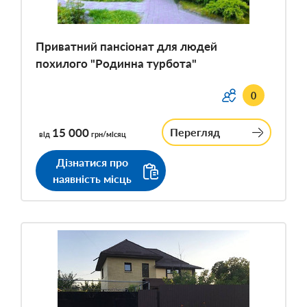
Приватний пансіонат для людей
похилого "Родинна турбота"
0
15 000
Перегляд
від
грн/місяц
Дізнатися про
наявність місць