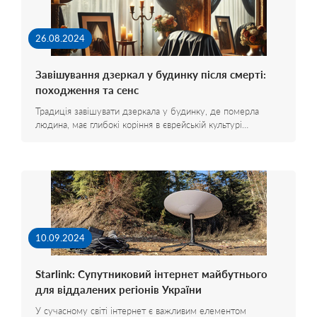
26.08.2024
Завішування дзеркал у будинку після смерті:
походження та сенс
Традиція завішувати дзеркала у будинку, де померла
людина, має глибокі коріння в єврейській культурі…
10.09.2024
Starlink: Супутниковий інтернет майбутнього
для віддалених регіонів України
У сучасному світі інтернет є важливим елементом