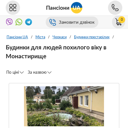
Пансіони
UA
0
Замовити дзвінок
Пансіони UA
/
Міста
/
Черкаси
/
Будинки престарілих
/
Будинки для людей похилого віку в
Монастирище
По ціні
За назвою