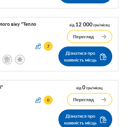
ого віку "Тепло
12 000
від
грн/місяц
Перегляд
7
Дізнатися про
наявність місць
ї"
0
від
грн/місяц
Перегляд
0
Дізнатися про
наявність місць