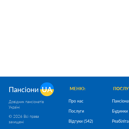
Пансіони
UA
МЕНЮ:
ПОСЛУ
Про нас
Пансіона
Довідник пансіонатів
Україні
Послуги
Будинки 
© 2026 Всі права
Відгуки (542)
Реабіліта
захищені