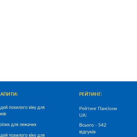
ЗАПИТИ:
РЕЙТИНГ:
дей похилого віку для
Рейтинг Пансіони
иків
UA:
рілих для лежачих
Всього - 542
відгуків
дей похилого віку для