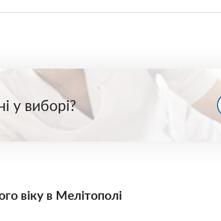
noe
і у виборі?
го віку в Мелітополі