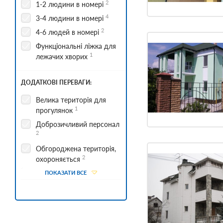
2
1-2 людини в номері
mse2_filter_msoption_reabilitaczionnyie_czentryi_gulyajpole
4
3-4 людини в номері
1
2
4-6 людей в номері
mse2_filter_msoption_zaporozhe
Функціональні ліжка для
7
1
лежачих хворих
mse2_filter_msoption_xospisyi_dneprorudnoe
7
ДОДАТКОВІ ПЕРЕВАГИ:
mse2_filter_msoption_reabilitaczionnyie_czentryi_dneprorud
1
Велика територія для
1
прогулянок
mse2_filter_msoption_xospisyi_kamenka-
7
dneprovskaya
Доброзичливий персонал
2
mse2_filter_msoption_pansionatyi_dlya_pozhilyix_berdyansk
1
Обгороджена територія,
2
охороняється
mse2_filter_msoption_reabilitaczionnyie_czentryi_kamenka-
1
dneprovskaya
1
Пожежна сигналізація
ПОКАЗАТИ ВСЕ
mse2_filter_msoption_xospisyi_melitopol
2
Чисто і затишно
7
mse2_filter_msoption_pansionatyi_dlya_pozhilyix_vasilevka
1