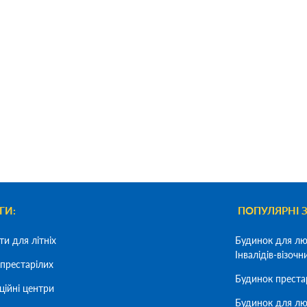
ГИ:
ПОПУЛЯРНІ 
ти для літніх
Будинок для лю
Інвалідів-візочн
престарілих
Будинок преста
ційні центри
Будинок для лю