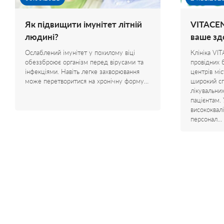
Як підвищити імунітет літній
VITACEN
людині?
ваше зд
Ослаблений імунітет у похилому віці
Клініка VI
обеззброює організм перед вірусами та
провідних 
інфекціями. Навіть легке захворювання
центрів мі
може перетворитися на хронічну форму…
широкий сп
лікувальни
пацієнтам.
висококвал
персонал…