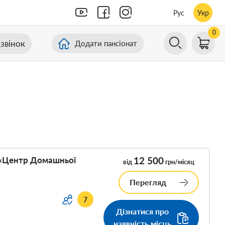
Рус
Укр
0
звінок
Додати пансіонат
 «Центр Домашньої
12 500
від
грн/місяц
Перегляд
7
Дізнатися про
наявність місць