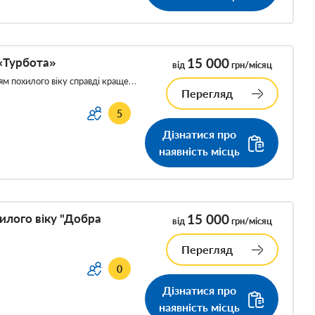
 «Турбота»
15 000
від
грн/місяц
ям похилого віку справді краще…
Перегляд
5
Дізнатися про
наявність місць
илого віку "Добра
15 000
від
грн/місяц
Перегляд
0
Дізнатися про
наявність місць