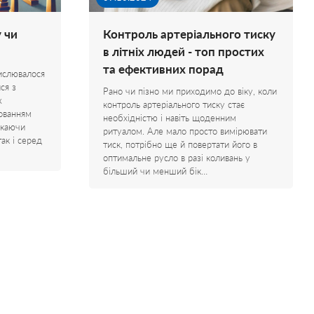
 чи
Контроль артеріального тиску
в літніх людей - топ простих
та ефективних порад
ислювалося
ся з
Рано чи пізно ми приходимо до віку, коли
ж
контроль артеріального тиску стає
ованням
необхідністю і навіть щоденним
икаючи
ритуалом. Але мало просто вимірювати
ак і серед
тиск, потрібно ще й повертати його в
оптимальне русло в разі коливань у
більший чи менший бік…