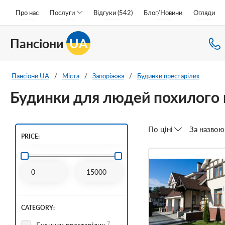
Про нас
Послуги
Відгуки (542)
Блог/Новини
Огляди
Пансіони
UA
Пансіони UA
/
Міста
/
Запоріжжя
/
Будинки престарілих
Будинки для людей похилого в
По ціні
За назвою
PRICE:
CATEGORY:
7