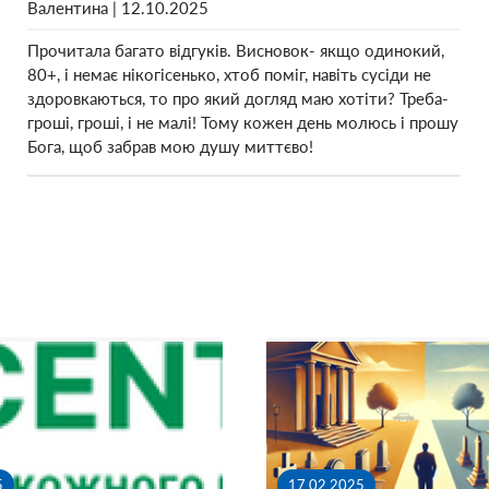
Валентина | 12.10.2025
k
Прочитала багато відгуків. Висновок- якщо одинокий,
80+, і немає нікогісенько, хтоб поміг, навіть сусіди не
здоровкаються, то про який догляд маю хотіти? Треба-
гроші, гроші, і не малі! Тому кожен день молюсь і прошу
Бога, щоб забрав мою душу миттєво!
5
17.02.2025