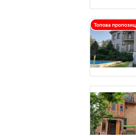
mse2_filter_msoption_reabilitaczionnyie_czentryi_melitopol
1
mse2_filter_msoption_xospisyi_molochansk
Топова пропозиц
7
mse2_filter_msoption_psixonevrologicheskij_internat
5
mse2_filter_msoption_pansionatyi_dlya_pozhilyix_volnyansk
1
mse2_filter_msoption_reabilitaczionnyie_czentryi_molochans
1
mse2_filter_msoption_xospisyi_orexov
7
mse2_filter_msoption_pansionatyi_dlya_pozhilyix_gulyajpole
1
mse2_filter_msoption_reabilitaczionnyie_czentryi_orexov
1
mse2_filter_msoption_xospisyi_pologi
7