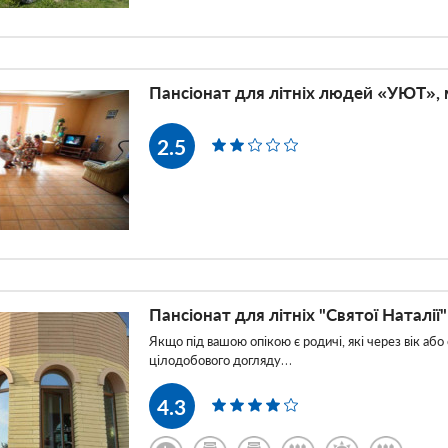
Пансіонат для літніх людей «УЮТ»,
2.5
Пансіонат для літніх "Святої Наталії"
Якщо під вашою опікою є родичі, які через вік аб
цілодобового догляду…
4.3