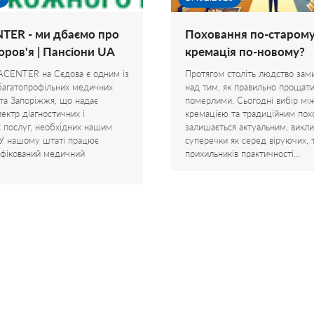
TER - ми дбаємо про
Поховання по-старому
оров'я | Пансіони UA
кремація по-новому?
TACENTER на Сєдова є одним із
Протягом століть людство зам
багатопрофільних медичних
над тим, як правильно прощати
ста Запоріжжя, що надає
померлими. Сьогодні вибір мі
ектр діагностичних і
кремацією та традиційним пох
х послуг, необхідних нашим
залишається актуальним, викл
 У нашому штаті працює
суперечки як серед віруючих, т
іфікований медичний
прихильників практичності…