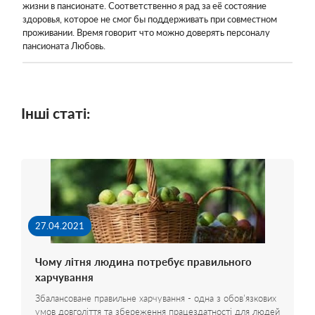
жизни в пансионате. Соответственно я рад за её состояние
здоровья, которое не смог бы поддерживать при совместном
проживании. Время говорит что можно доверять персоналу
пансионата Любовь.
Інші статі:
27.04.2021
Чому літня людина потребує правильного
харчування
Збалансоване правильне харчування - одна з обов'язкових
умов довголіття та збереження працездатності для людей