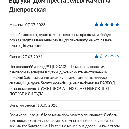
Відгуки: Дом престарелых Каменка-
Днепровская
Максим | 07.07.2023
Гарний пансіонат, дуже ввічливі сестри та працівники, бабуся
почала радіти звичайним речам, до пансіонату не хотіла вже
нічого. Дякую всім!
Олена | 27.07.2024
Неналежнийй догляд!!! ЦЕ ЖАХ!!! Не міняють лежачим
памперсы вчасно(раз в сутки) дуже кричать на стареньких,
лежачій бабці зломали руку, куча мух, там воняє дуууже
сильно, і ще дуже багато нюансів, це не пансіонат, це РАЗВОД,
не рекомендую. ДУЖЕ ШКОДА, ТИХ СТАРЕНЬКИХ, ЩО
ПОТРАПИЛИ ТУДА.
Виталий Белов | 13.03.2026
Всем хорошего дня! Моя мама проживает в пансионате Любовь
уже продолжительное время. Как многие пожилые люди она
весьма требовательна. Но тем не менее она довольна качеством