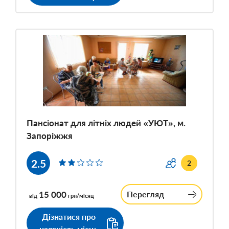
Пансіонат для літніх людей «УЮТ», м.
Запоріжжя
2.5
2
15 000
Перегляд
від
грн/місяц
Дізнатися про
наявність місць