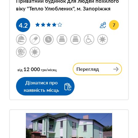
Приватний будинок для людей похилого
віку "Тепло Улюблених", м. Запоріжжя
4.2
7
12 000
Перегляд
від
грн/місяц
Дізнатися про
наявність місць