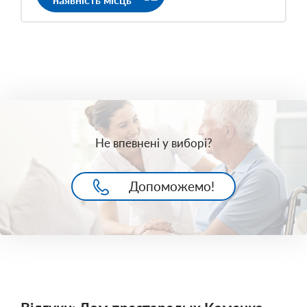
Не впевнені у виборі?
Допоможемо!