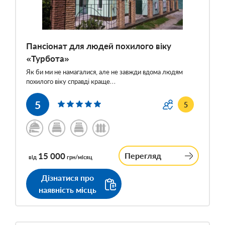
Пансіонат для людей похилого віку
«Турбота»
Як би ми не намагалися, але не завжди вдома людям
похилого віку справді краще…
5
5
15 000
Перегляд
від
грн/місяц
Дізнатися про
наявність місць