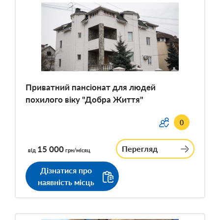
Приватний пансіонат для людей
похилого віку "Добра Життя"
0
15 000
Перегляд
від
грн/місяц
Дізнатися про
наявність місць