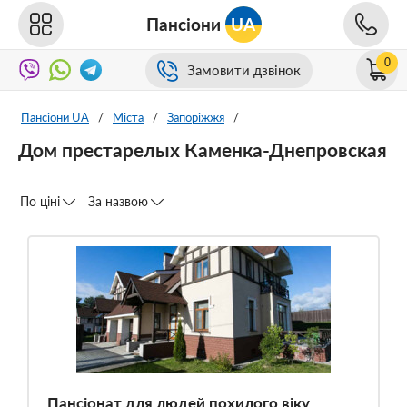
Пансіони
UA
0
Замовити дзвінок
Пансіони UA
/
Міста
/
Запоріжжя
/
Дом престарелых Каменка-Днепровская
По ціні
За назвою
Пансіонат для людей похилого віку