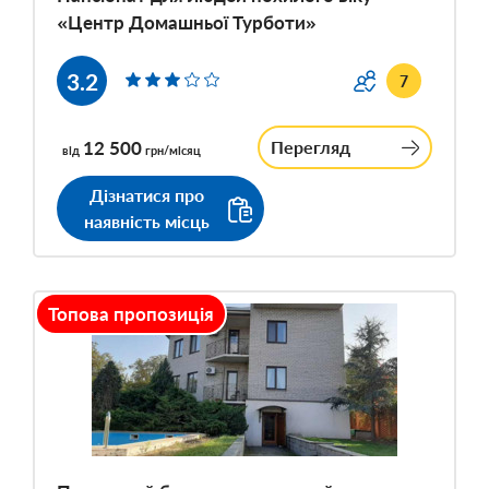
«Центр Домашньої Турботи»
3.2
7
12 500
Перегляд
від
грн/місяц
Дізнатися про
наявність місць
Топова пропозиція