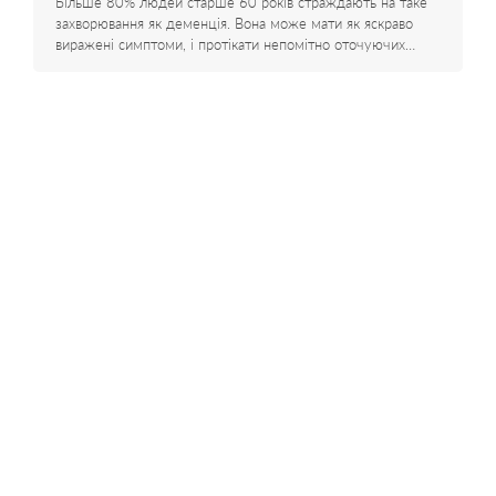
Більше 80% людей старше 60 років страждають на таке
захворювання як деменція. Вона може мати як яскраво
виражені симптоми, і протікати непомітно оточуючих…