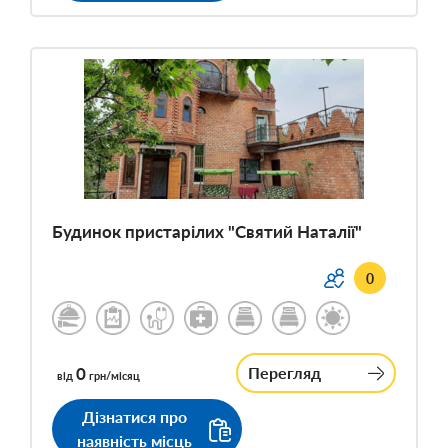
Будинок пристарілих "Святий Наталії"
0
0
Перегляд
від
грн/місяц
Дізнатися про
наявність місць