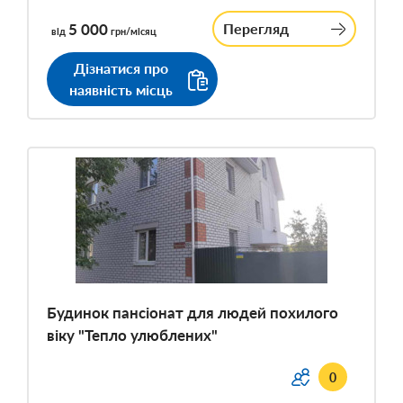
5 000
Перегляд
від
грн/місяц
Дізнатися про
наявність місць
Будинок пансіонат для людей похилого
віку "Тепло улюблених"
0