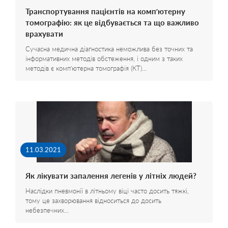
Транспортування пацієнтів на комп’ютерну
томографію: як це відбувається та що важливо
врахувати
Сучасна медична діагностика неможлива без точних та
інформативних методів обстеження, і одним з таких
методів є комп’ютерна томографія (КТ)…
11.03.2021
Як лікувати запалення легенів у літніх людей?
Наслідки пневмонії в літньому віці часто досить тяжкі,
тому це захворювання відноситься до досить
небезпечних…