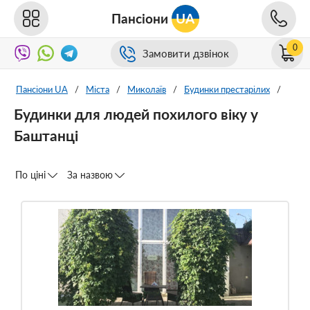
Пансіони
UA
0
Замовити дзвінок
Пансіони UA
/
Міста
/
Миколаїв
/
Будинки престарілих
/
Будинки для людей похилого віку у
Баштанці
По ціні
За назвою