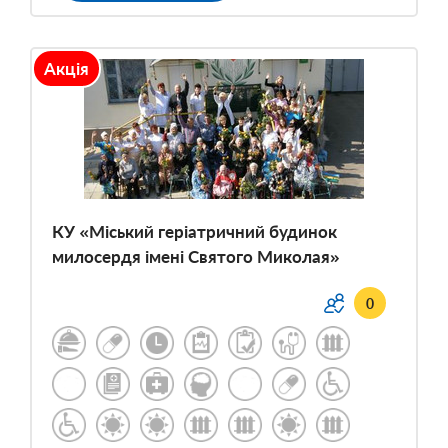
Акція
КУ «Міський геріатричний будинок
милосердя імені Святого Миколая»
0