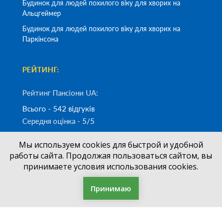
Будинок для людей похилого віку для хворих на
Альцгеймер
Будинок для людей похилого віку для хворих на
Паркінсона
РЕЙТИНГ:
Рейтинг Пансіони UA:
Всього - 542 відгуків
Середня оцінка -
5/5
Мы используем cookies для быстрой и удобной
Замовити дзвінок
работы сайта. Продолжая пользоваться сайтом, вы
принимаете условия использования cookies.
(050)
700-33-83
+38
Принимаю
Фільтр