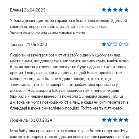
Елена | 26.04.2025
У мамы деменция, дома справиться было невозможно. Здесь ей
спокойно, персонал заботливый, занятия регулярные.
Удивительно, но она стала узнавать меня.
Тамара | 21.06.2023
Якщо ви наважитеся розмістити своїх рідних у цьому закладі,
маєте знати, що доведеться заплатити велику суму, навіть якщо
більша частина озвучених послуг не буде надана з тих чи інших
причин. І якщо ваша рідна людина, не дай Боже, проживе там
менше місяця, але більше 5 днів і помре, то кошти, що
залишилися, ніхто не поверне. І це завбачливо прописано у
договорі. Наша дорога бабуся прожила там 7 неповних днів
(приїхала 7 червня ввечері, а померла 13 червня зранку). Всі ці
дні вона не могла повноцінно їсти, лише каша чи суп, перетерті в
блендері в дуже символічних порціях. Тобто навіть п'ятиразо ...
Людмила | 31.03.2024
Моя бабушка проживает в пансионате уже более полугода. Мы
нашли этот вариант после долгих поисков через pansionu.com.ua