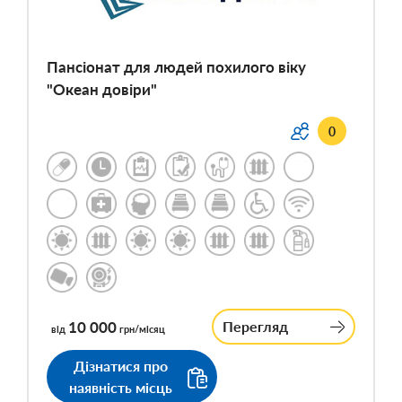
Пансіонат для людей похилого віку
"Океан довіри"
0
10 000
Перегляд
від
грн/місяц
Дізнатися про
наявність місць