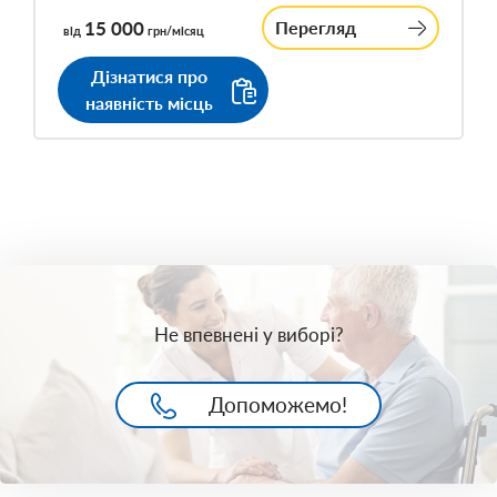
15 000
Перегляд
від
грн/місяц
Дізнатися про
наявність місць
Не впевнені у виборі?
Допоможемо!