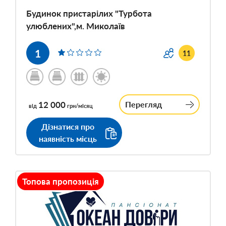
Будинок пристарілих "Турбота
улюблених",м. Миколаїв
1
11
12 000
Перегляд
від
грн/місяц
Дізнатися про
наявність місць
Топова пропозиція