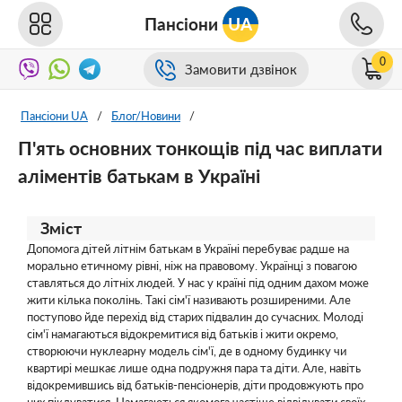
Пансіони
UA
0
Замовити дзвінок
Пансіони UA
/
Блог/Новини
/
П'ять основних тонкощів під час виплати
аліментів батькам в Україні
Зміст
Допомога дітей літнім батькам в Україні перебуває радше на
морально етичному рівні, ніж на правовому. Українці з повагою
ставляться до літніх людей. У нас у країні під одним дахом може
жити кілька поколінь. Такі сім'ї називають розширеними. Але
поступово йде перехід від старих підвалин до сучасних. Молоді
сім'ї намагаються відокремитися від батьків і жити окремо,
створюючи нуклеарну модель сім'ї, де в одному будинку чи
квартирі мешкає лише одна подружня пара та діти. Але, навіть
відокремившись від батьків-пенсіонерів, діти продовжують про