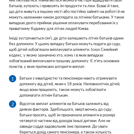
них піклуватися. Намагаються якомога частіше відвідувати своїх
батьків, купують і привозять їм продукти та ліки. Буває й таке,
що діти живуть в іншому місті або постійно зайняті на роботі й не
можуть належним чином доглядати за літніми батьками. У таких
випадках дехто приймає рішення оплачувати перебування їх у
приватному будинку для літніх людей Києва.
Іноді зустрічаються сім'ї, де діти залишають літніх батьків одних
без допомоги. У цьому випадку батьки можуть подати до суду,
щоб дітей зобов'язали виплачувати аліменти. Існує Сімейний
кодекс, у якому зазначено хто, кому і в яких випадках
зобов'язаний виплачувати грошову допомогу. Є п'ять основних
пунктів, у яких прописано алгоритм виплат.
Батьки з інвалідністю та пенсіонери мають отримувати
допомогу від дітей, яким є 18 років. Неповнолітніх дітей,
якщо вони працюють, також можуть зобов'язати
допомагати літнім батькам.
Відсоток виплат аліментів на батьків залежить від
деяких факторів. Здебільшого, звертаючись до суду,
батьки просять, щоб їм призначили аліменти в розмірі
четвертої частини від доходів їхньої дитини. Але не
завжди суддя задовольняє їхнє прохання. До уваги
береться дохід самого пенсіонера, а також кількість