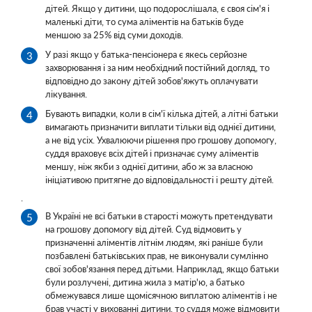
дітей. Якщо у дитини, що подорослішала, є своя сім'я і
маленькі діти, то сума аліментів на батьків буде
меншою за 25% від суми доходів.
У разі якщо у батька-пенсіонера є якесь серйозне
захворювання і за ним необхідний постійний догляд, то
відповідно до закону дітей зобов'яжуть оплачувати
лікування.
Бувають випадки, коли в сім'ї кілька дітей, а літні батьки
вимагають призначити виплати тільки від однієї дитини,
а не від усіх. Ухвалюючи рішення про грошову допомогу,
суддя враховує всіх дітей і призначає суму аліментів
меншу, ніж якби з однієї дитини, або ж за власною
ініціативою притягне до відповідальності і решту дітей.
.
В Україні не всі батьки в старості можуть претендувати
на грошову допомогу від дітей. Суд відмовить у
призначенні аліментів літнім людям, які раніше були
позбавлені батьківських прав, не виконували сумлінно
свої зобов'язання перед дітьми. Наприклад, якщо батьки
були розлучені, дитина жила з матір'ю, а батько
обмежувався лише щомісячною виплатою аліментів і не
брав участі у вихованні дитини, то суддя може відмовити