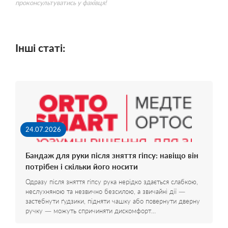
проконсультуватись у фахівця!
Інші статі:
24.07.2026
Бандаж для руки після зняття гіпсу: навіщо він
потрібен і скільки його носити
Одразу після зняття гіпсу рука нерідко здається слабкою,
неслухняною та незвично безсилою, а звичайні дії —
застебнути ґудзики, підняти чашку або повернути дверну
ручку — можуть спричиняти дискомфорт…