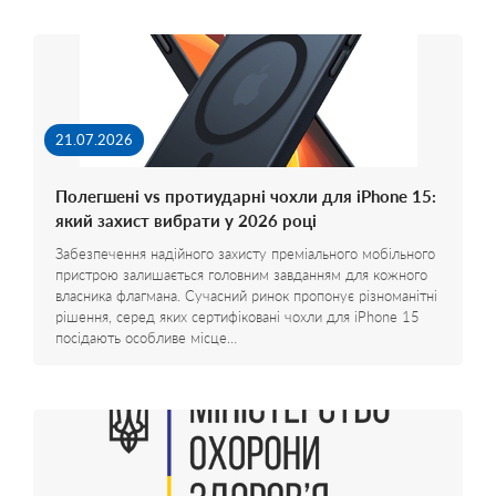
21.07.2026
Полегшені vs протиударні чохли для iPhone 15:
який захист вибрати у 2026 році
Забезпечення надійного захисту преміального мобільного
пристрою залишається головним завданням для кожного
власника флагмана. Сучасний ринок пропонує різноманітні
рішення, серед яких сертифіковані чохли для iPhone 15
посідають особливе місце…