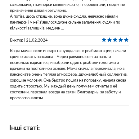
свіженьким, і памперси міняли вчасно, і перевдягали, і медичне
призначення давали регулярно.
А потім, щось страшне: вона дуже схудла, невчасно міняли
памперси і у неї з'явилося дуже сильне запалення, судячи по
кількості залишків, медичн ...
Виктор | 21.02.2024
Когда мама после инфаркта нуждалась в реабилитации, начали
срочно искать пансионат. Через pansionu.com.ua нашли
несколько вариантов, и выбрали один с реабилитологами и
врачами на постоянной основе. Мама сначала переживала, но в
пансионате очень теплая атмосфера, дружелюбный коллектив,
хорошие условия. Она быстро пошла на поправку, начала снова
ходить с тростью. Мы каждый день получаем отчеты о её
состоянии, персонал всегда на связи. Благодарны за заботу и
профессионализм
Інші статі: