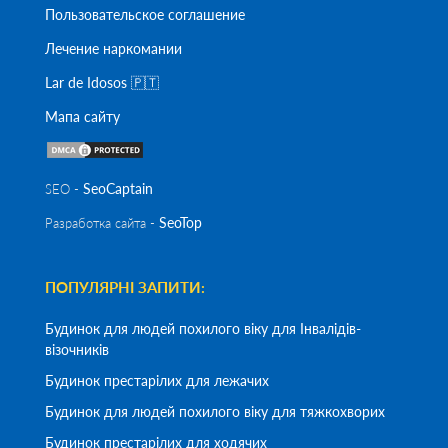
Пользовательское соглашение
Лечение наркомании
Lar de Idosos 🇵🇹
Мапа сайту
SeoСaptain
SEO -
SeoTop
Разработка сайта -
ПОПУЛЯРНІ ЗАПИТИ:
Будинок для людей похилого віку для Інвалідів-
візочників
Будинок престарілих для лежачих
Будинок для людей похилого віку для тяжкохворих
Будинок престарілих для ходячих