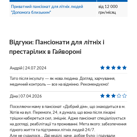
Приватний пансіонат для літніх людей
від
12 000
"Допомога близьким"
грн/місяц
Відгуки: Пансіонати для літніх і
престарілих в Гайвороні
Андрій | 24.07.2024
Тато після інсульту — як нова людина. Догляд, харчування,
медичний контроль — все на відмінно. Рекомендуємо!
Діна | 07.04.2026
Поселяючи маму в пансіонат «Добрий дім», що знаходиться в м.
Хотів на вул. Перемоги, 24, я думала, що вона після лікарні
трішки набереться сил, зміцніє. Адже пансіонат спеціалізується
на догляді, реабілітації та проживанні. Мета якого: забезпечення
гідного життя та підтримки літніх людей 24/7.
Але не судилося… Дві неділі, наче, добре було: і годували