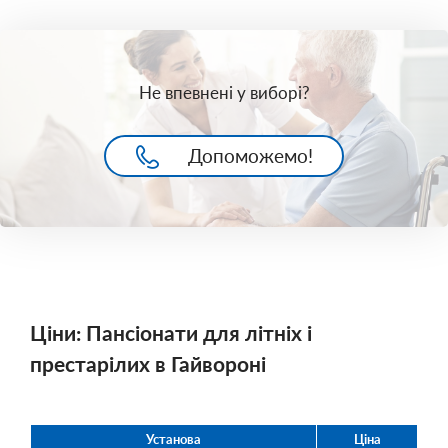
Не впевнені у виборі?
Допоможемо!
Ціни: Пансіонати для літніх і
престарілих в Гайвороні
Установа
Ціна