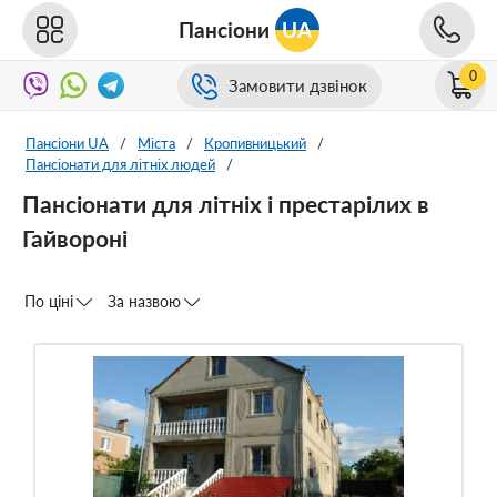
Пансіони
UA
0
Замовити дзвінок
Пансіони UA
/
Міста
/
Кропивницький
/
Пансіонати для літніх людей
/
Пансіонати для літніх і престарілих в
Гайвороні
По ціні
За назвою