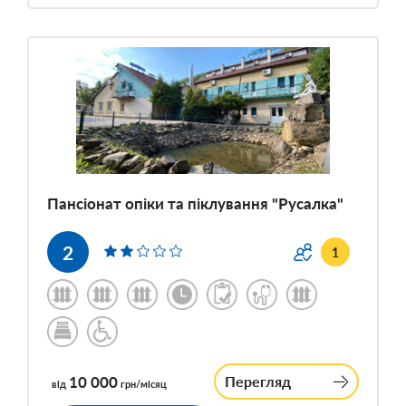
Пансіонат опіки та піклування "Русалка"
2
1
10 000
Перегляд
від
грн/місяц