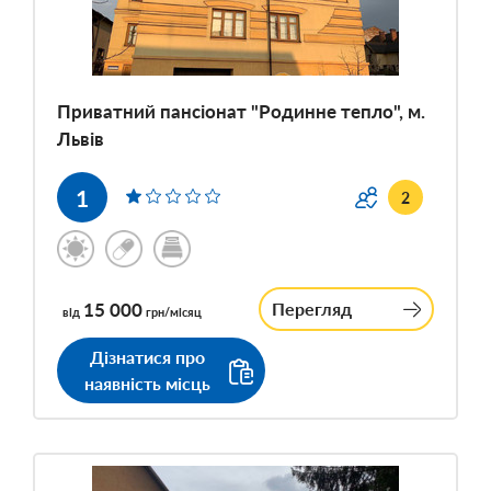
Приватний пансіонат "Родинне тепло", м.
Львів
1
2
15 000
Перегляд
від
грн/місяц
Дізнатися про
наявність місць