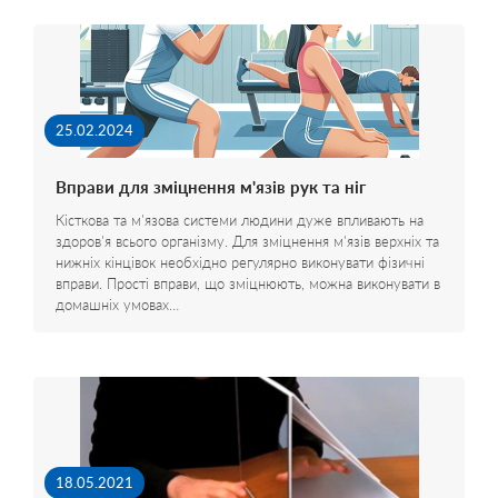
25.02.2024
Вправи для зміцнення м'язів рук та ніг
Кісткова та м'язова системи людини дуже впливають на
здоров'я всього організму. Для зміцнення м'язів верхніх та
нижніх кінцівок необхідно регулярно виконувати фізичні
вправи. Прості вправи, що зміцнюють, можна виконувати в
домашніх умовах…
18.05.2021