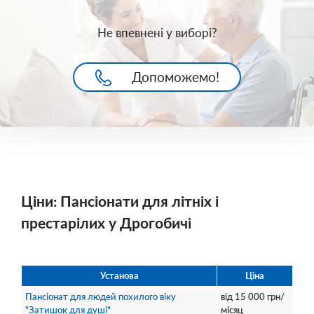
Не впевнені у виборі?
Допоможемо!
Ціни: Пансіонати для літніх і
престарілих у Дрогобичі
Установа
Ціна
Пансіонат для людей похилого віку
від
15 000
грн/
"Затишок для душі"
місяц