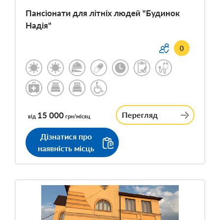
Пансіонати для літніх людей "Будинок
Надія"
0
15 000
Перегляд
від
грн/місяц
Дізнатися про
наявність місць