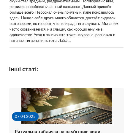
скуки стал вредным, раздражительным. Поговорили с ним,
решили попробовать частный пансионат. Данный привлёк
больше всего. Персонал очень приятный, папе понравилось
здесь. Нашел себе друга, много общается, достаёт сиделок
разговорами, но говорит, что те и рады его слушать. Мы с ним
часто созваниваемся, и я слышу, как хорошо ему не в
одиночестве. Уход в пансионате тоже на уровне, ровно как и
питание, гигиена и чистота. Лайф ...
Інші статі:
07.04.2025
Ритуальна табличка на пам'ятник: види,