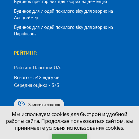
Будинок престарілих для хворих на деменцію
Будинок для людей похилого віку для хворих на
Альцгеймер
Будинок для людей похилого віку для хворих на
Паркінсона
РЕЙТИНГ:
Рейтинг Пансіони UA:
Всього - 542 відгуків
Середня оцінка -
5/5
Замовити дзвінок
Мы используем cookies для быстрой и удобной
работы сайта. Продолжая пользоваться сайтом, вы
(050)
700-33-83
+38
принимаете условия использования cookies.