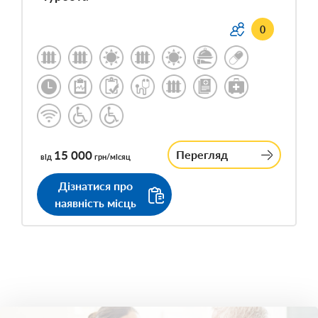
0
15 000
Перегляд
від
грн/місяц
Дізнатися про
наявність місць