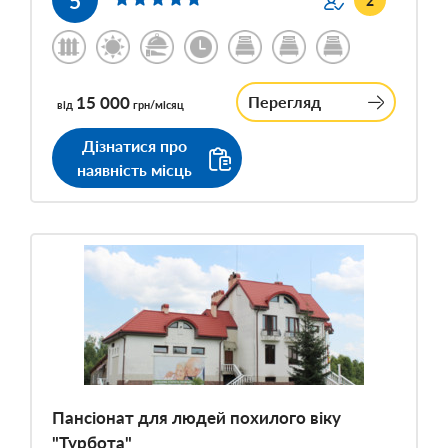
5
2
15 000
Перегляд
від
грн/місяц
Дізнатися про
наявність місць
Пансіонат для людей похилого віку
"Турбота"