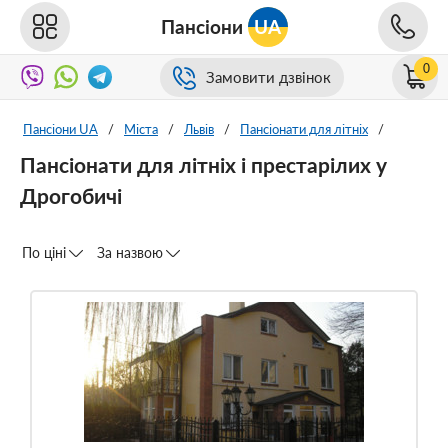
Пансіони
UA
0
Замовити дзвінок
Пансіони UA
/
Міста
/
Львів
/
Пансіонати для літніх
/
Пансіонати для літніх і престарілих у
Дрогобичі
По ціні
За назвою