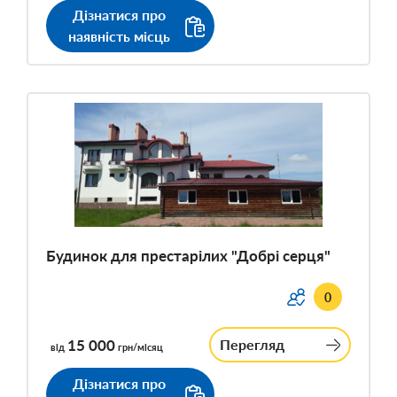
Дізнатися про
наявність місць
Будинок для престарілих "Добрі серця"
0
15 000
Перегляд
від
грн/місяц
Дізнатися про