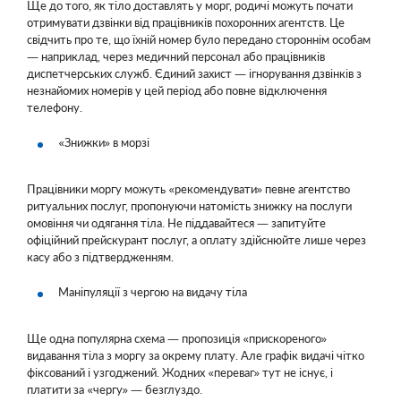
Ще до того, як тіло доставлять у морг, родичі можуть почати
отримувати дзвінки від працівників похоронних агентств. Це
свідчить про те, що їхній номер було передано стороннім особам
— наприклад, через медичний персонал або працівників
диспетчерських служб. Єдиний захист — ігнорування дзвінків з
незнайомих номерів у цей період або повне відключення
телефону.
«Знижки» в морзі
Працівники моргу можуть «рекомендувати» певне агентство
ритуальних послуг, пропонуючи натомість знижку на послуги
омовіння чи одягання тіла. Не піддавайтеся — запитуйте
офіційний прейскурант послуг, а оплату здійснюйте лише через
касу або з підтвердженням.
Маніпуляції з чергою на видачу тіла
Ще одна популярна схема — пропозиція «прискореного»
видавання тіла з моргу за окрему плату. Але графік видачі чітко
фіксований і узгоджений. Жодних «переваг» тут не існує, і
платити за «чергу» — безглуздо.