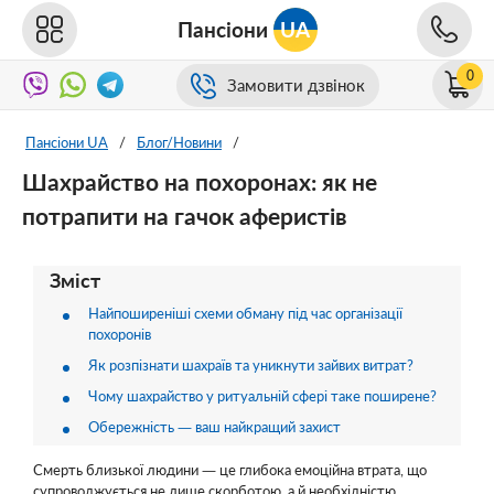
Пансіони
UA
0
Замовити дзвінок
Пансіони UA
/
Блог/Новини
/
Шахрайство на похоронах: як не
потрапити на гачок аферистів
Зміст
Найпоширеніші схеми обману під час організації
похоронів
Як розпізнати шахраїв та уникнути зайвих витрат?
Чому шахрайство у ритуальній сфері таке поширене?
Обережність — ваш найкращий захист
Смерть близької людини — це глибока емоційна втрата, що
супроводжується не лише скорботою, а й необхідністю