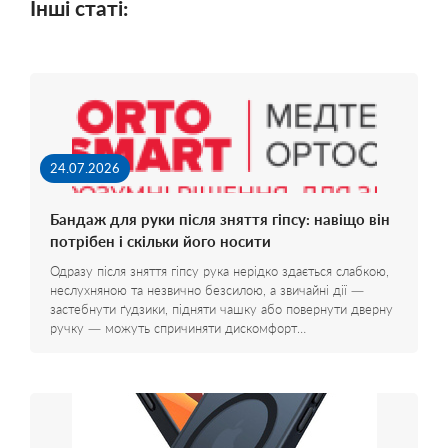
Інші статі:
24.07.2026
Бандаж для руки після зняття гіпсу: навіщо він
потрібен і скільки його носити
Одразу після зняття гіпсу рука нерідко здається слабкою,
неслухняною та незвично безсилою, а звичайні дії —
застебнути ґудзики, підняти чашку або повернути дверну
ручку — можуть спричиняти дискомфорт…