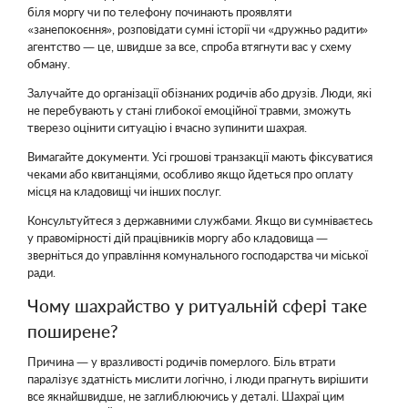
біля моргу чи по телефону починають проявляти
«занепокоєння», розповідати сумні історії чи «дружньо радити»
агентство — це, швидше за все, спроба втягнути вас у схему
обману.
Залучайте до організації обізнаних родичів або друзів. Люди, які
не перебувають у стані глибокої емоційної травми, зможуть
тверезо оцінити ситуацію і вчасно зупинити шахрая.
Вимагайте документи. Усі грошові транзакції мають фіксуватися
чеками або квитанціями, особливо якщо йдеться про оплату
місця на кладовищі чи інших послуг.
Консультуйтеся з державними службами. Якщо ви сумніваєтесь
у правомірності дій працівників моргу або кладовища —
зверніться до управління комунального господарства чи міської
ради.
Чому шахрайство у ритуальній сфері таке
поширене?
Причина — у вразливості родичів померлого. Біль втрати
паралізує здатність мислити логічно, і люди прагнуть вирішити
все якнайшвидше, не заглиблюючись у деталі. Шахраї цим