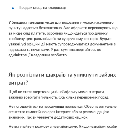
Продаж місць на кладовищі
У більшості випадків місце для поховання у межах населеного
пункту надається безкоштовно. Але аферисти переконують, що
за місце слід платити, особливо якщо йдеться про ділянку
«поблизу центральної алеї» чи «у зручному секторі». Будьте
уважні: усі офіційні дії мають супроводжуватися документами з
підписами та печатками. У разі сумнівів звертайтесь до
адміністрації кладовища особисто.
Як розпізнати шахраїв та уникнути зайвих
витрат?
Щоб не стати жертвою цинічної афери у момент втрати,
важливо зберігати пильність. Ось кілька перевірених порад:
Не погоджуйтеся на перші-ліпші пропозиції. Оберіть ритуальне
агентство самостійно через інтернет або за рекомендацією
знайомих. Так ви уникнете додаткових націнок.
Не вступайте у розмову з незнайомцями. Якщо незнайомі особи