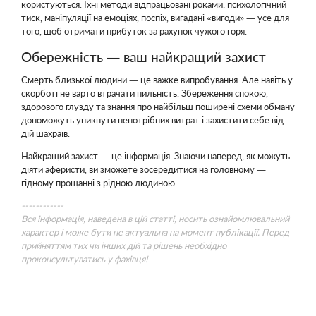
користуються. Їхні методи відпрацьовані роками: психологічний
тиск, маніпуляції на емоціях, поспіх, вигадані «вигоди» — усе для
того, щоб отримати прибуток за рахунок чужого горя.
Обережність — ваш найкращий захист
Смерть близької людини — це важке випробування. Але навіть у
скорботі не варто втрачати пильність. Збереження спокою,
здорового глузду та знання про найбільш поширені схеми обману
допоможуть уникнути непотрібних витрат і захистити себе від
дій шахраїв.
Найкращий захист — це інформація. Знаючи наперед, як можуть
діяти аферисти, ви зможете зосередитися на головному —
гідному прощанні з рідною людиною.
------------
Вся інформація, наведена в цій статті, носить ознайомлювальний
характер і може бути не актуальна на момент публікації. Перед
прийняттям тих чи інших дій та рішень необхідно
проконсультуватись у фахівця!