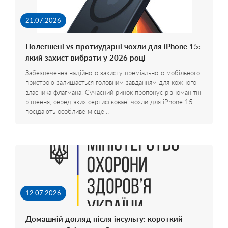
21.07.2026
Полегшені vs протиударні чохли для iPhone 15:
який захист вибрати у 2026 році
Забезпечення надійного захисту преміального мобільного
пристрою залишається головним завданням для кожного
власника флагмана. Сучасний ринок пропонує різноманітні
рішення, серед яких сертифіковані чохли для iPhone 15
посідають особливе місце…
12.07.2026
Домашній догляд після інсульту: короткий