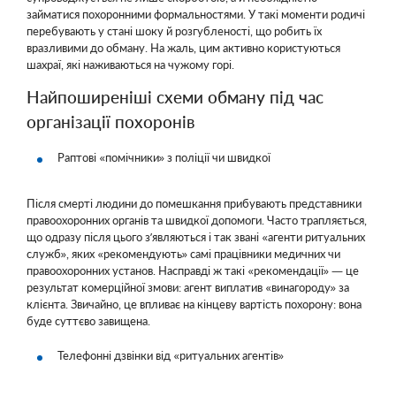
займатися похоронними формальностями. У такі моменти родичі
перебувають у стані шоку й розгубленості, що робить їх
вразливими до обману. На жаль, цим активно користуються
шахраї, які наживаються на чужому горі.
Найпоширеніші схеми обману під час
організації похоронів
Раптові «помічники» з поліції чи швидкої
Після смерті людини до помешкання прибувають представники
правоохоронних органів та швидкої допомоги. Часто трапляється,
що одразу після цього з’являються і так звані «агенти ритуальних
служб», яких «рекомендують» самі працівники медичних чи
правоохоронних установ. Насправді ж такі «рекомендації» — це
результат комерційної змови: агент виплатив «винагороду» за
клієнта. Звичайно, це впливає на кінцеву вартість похорону: вона
буде суттєво завищена.
Телефонні дзвінки від «ритуальних агентів»